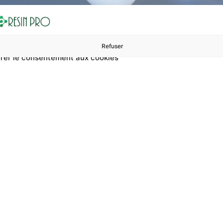
Refuser
rer le consentement aux cookies
ures à 99 €
ents
Accessoires et polissage
Sols et revêtements
Boug
Accueil
Revêtements de sol en résine avec un effet coloré uniforme
 de sol en résine a