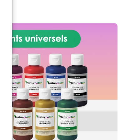
une
Kit Effet Onyx Ambre, vous
te.
devenez l'artiste de votre
de
maison. La résine époxy incluse
st
dans le kit est de qualité
 qui
supérieure, assurant une finition
e et
brillante et durable qui résiste à
l'épreuve du temps. Sa formule
e
avancée est conçue pour être
ffre
facile à utiliser, garantissant des
 la
résultats professionnels même
au,
aux moins expérimentés. Le
processus d'application est une
s
expérience créative qui vous
les
permet de personnaliser votre
ns.
espace avec d'infinies
end
possibilités de design, des
tape
veines délicates aux ondes
ible
dynamiques, créant une
ne
atmosphère unique et
la
accueillante. Le Kit Effet Onyx
ez
Ambre n'est pas seulement beau