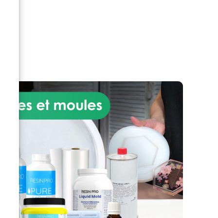
est formulée pour être
résistante, durable et facile à
ant
appliquer, assurant une finition
lisse et brillante qui ressemble
 de
et se sent comme du véritable
marbre au toucher. Idéal pour
une utilisation en intérieur, ce
produit est parfait pour rénover
la cuisine ou la salle de bain
ti-
sans le coût et la complexité
e à
associés à l'installation de
véritables dalles de marbre.
u
L'application du kit effet marbre
kit
de Carrare est simple et
accessible, même pour ceux qui
es
n'ont pas d'expérience préalable
une
en bricolage, avec des
ns
instructions détaillées qui
vous
guident l'utilisateur à travers les
ou
étapes de préparation de la
chir
surface, de mélange et
 kit