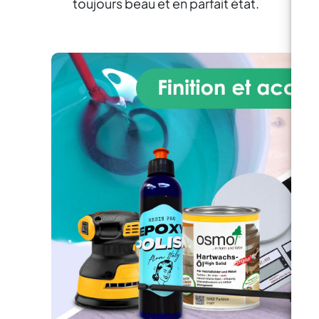
toujours beau et en parfait état.
d'œuvre de design. Facile à
appliquer et parfait aussi bien
Pe
pour les novices que pour les
ki
experts en bricolage, le kit
m
comprend une résine époxy de
pig
haute qualité qui, lorsqu'elle est
c
mélangée aux pigments
co
spéciaux inclus, crée une finition
cr
lumineuse profondément
similaire au véritable Granite
Azul Bahia. La composition
avancée de la résine garantit
durabilité, résistance à la
chaleur, aux rayures et aux
liquides, ce qui en fait un choix
pratique et esthétique pour les
cuisines et les salles de bains.
En plus de la résine et des
pigments, le kit fournit tous les
outils nécessaires à
l'application, garantissant un