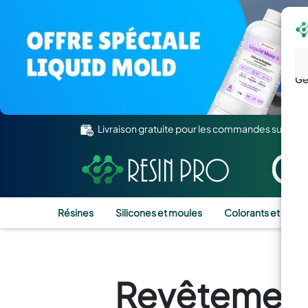
Gé
Livraison gratuite pour les commandes supérie
Résines
Silicones et moules
Colorants et Pigm
Revêtements