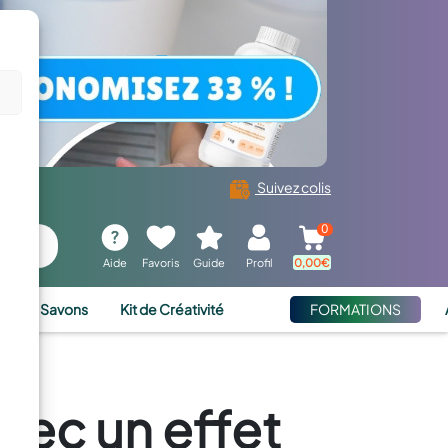
Suivez colis
0
Aide
Favoris
Guide
Profil
0,00
€
ies et Savons
Kit de Créativité
FORMATIONS
vec un effet