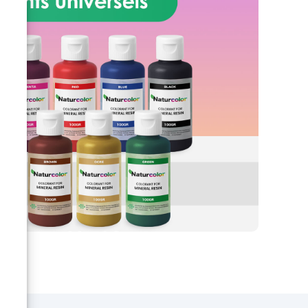
oint
utiliser pour des créations, des
travaux artistiques ou artisanaux.
Fabriqué avec des matériaux non
toxiques, n'hésitez pas à l'utiliser.
Excellent pour la décoration de la
maison, la fabrication de bijoux,
les accessoires du vêtement et
autres objets d'artisanat. Utilisé
pour recouvrir les tables en bois
et en résine, pour fabriquer des
peintures à base de résine.