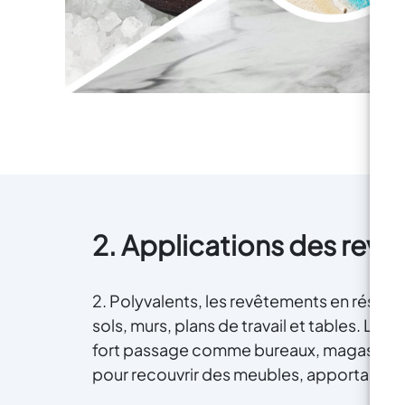
de
respect de l’environnement–
10 
Optez pour la résine époxy éco-
durable ART PRO GREEN !
Achetez maintenant et créez de
l'art avec une touche plus verte !
pe
ni
ca
2. Applications des revê
m
sol
Un
2. Polyvalents, les revêtements en résine
e
sols, murs, plans de travail et tables. Leur
fort passage comme bureaux, magasins et
d'e
pour recouvrir des meubles, apportant un
pa