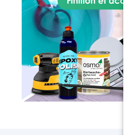
obje
p
spe
d
pa
témo
so
s
tr
seu
ré
lam
pre
au s
De
c
a
im
en
d
v
un
pol
con
cour
dé
a
p
do
fab
une
"C