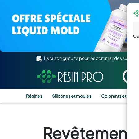
Gé
Livraison gratuite pour les commandes supérie
Résines
Silicones et moules
Colorants et Pigm
Revêtements e