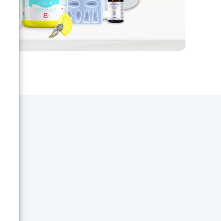
d'application de la résine époxy,
et enfin d'obtention de l'effet
marbré désiré. Le résultat est
une surface magnifique,
résistante à l'eau, à la chaleur et
aux rayures, qui enrichit l'espace
avec une touche d'élégance
intemporelle.