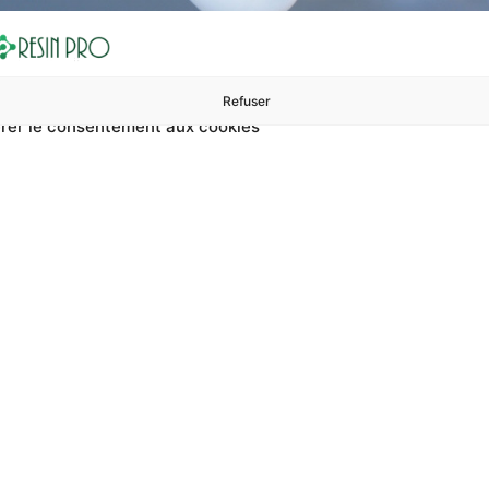
Refuser
rer le consentement aux cookies
ures à 99 €
ents
Accessoires et polissage
Sols et revêtements
Boug
Accueil
Revêtements en résine pour intérieurs à haute durabilité
n résine pour inté