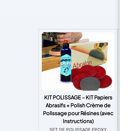
re
d
c
ap
ré
pe
les
de
av
D
se
pa
m
vot
KIT POLISSAGE – KIT Papiers
U
r
Abrasifs + Polish Crème de
Fo
Polissage pour Résines (avec
Rév
de b
Instructions)
maî
UV-
SET DE POLISSAGE EPOXY