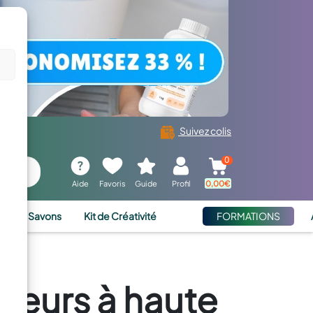
Suivez colis
0
Aide
Favoris
Guide
Profil
0,00
€
ies et Savons
Kit de Créativité
FORMATIONS
rieurs à haute