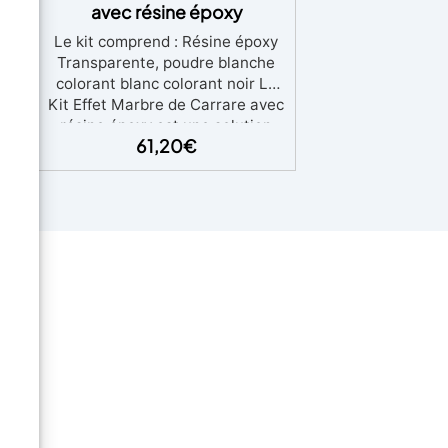
t
avec résine époxy
e –
Le kit comprend : Résine époxy
Transparente, poudre blanche
e !
colorant blanc colorant noir Le
ine
Kit Effet Marbre de Carrare avec
à
résine époxy est une solution
ir
61,20
€
innovante conçue pour ceux qui
nce
souhaitent offrir à leurs plans de
travail de cuisine, supports de
ons
lavabo ou surfaces de travail un
re
aspect luxueux et élégant, en
ge
imitant la beauté naturelle du
de
marbre de Carrare. Ce kit
comprend tout le nécessaire
emps
pour transformer n'importe
à
quelle surface en une réplique
c
étonnamment réaliste du marbre
de Carrare, célèbre pour sa
couleur blanche éclatante et ses
veines grises distinctives. La
ble
résine époxy incluse dans le kit