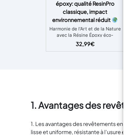
époxy: qualité ResinPro
–
classique, impact
environnemental réduit
DR
– 
Harmonie de l'Art et de la Nature
avec la Résine Époxy éco-
responsable ART PRO GREEN !
32,99
€
Chef-d'œuvre de la nature –
D
Présentation d'ART PRO GREEN,
la résine époxy innovante et
PL
éco-durable qui allie
harmonieusement l'éclat
Di
artistique à la beauté de la
rue
nature.
Élevez votre art de
CL
manière responsable –
Découvrez l'avenir de l'art en
1. Avantages des revête
résine avec ART PRO GREEN,
dé
enrichi d'un pourcentage élevé
v
de Biomasse.
L'expression
un
1. Les avantages des revêtements en rési
artistique rencontre la durabilité
pl
– Profitez des mêmes
lisse et uniforme, résistante à l’usure et 