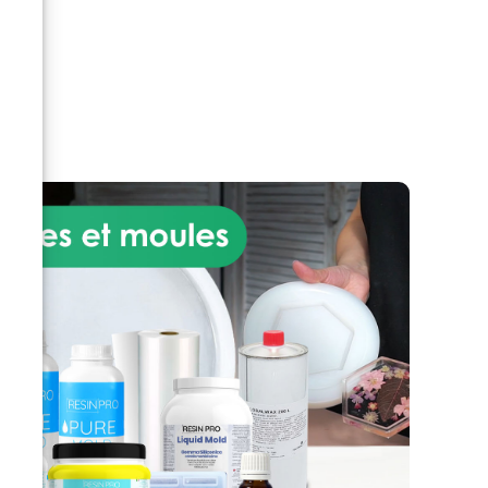
est formulée pour être
résistante, durable et facile à
appliquer, assurant une finition
r
lisse et brillante qui ressemble
et se sent comme du véritable
marbre au toucher. Idéal pour
une utilisation en intérieur, ce
produit est parfait pour rénover
la cuisine ou la salle de bain
sans le coût et la complexité
associés à l'installation de
véritables dalles de marbre.
L'application du kit effet marbre
de Carrare est simple et
accessible, même pour ceux qui
n'ont pas d'expérience préalable
en bricolage, avec des
instructions détaillées qui
guident l'utilisateur à travers les
étapes de préparation de la
surface, de mélange et