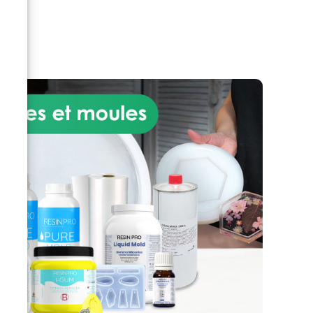
e
nouvelle vie à vos pièces
.
précieuses.
Stabilité au-delà
ps :
de toute comparaison –
Améliorez vos prouesses en
matière de travail du bois.
e
Utilisez EPOXYWOOD pour
des
stabiliser le bois avant le
moulage de la résine, évitant
ainsi les bulles d'air
disgracieuses et garantissant
des créations impeccables,
comme les tables en résine, qui
résistent à l'épreuve du temps.
La force rencontre
l'esthétique - Profitez d'une
résine qui offre une résistance
chimique et mécanique élevée,
supportant sans effort les
charges lourdes et l'usure
quotidienne. Exprimez votre
créativité avec la couleur, car
EPOXYWOOD est