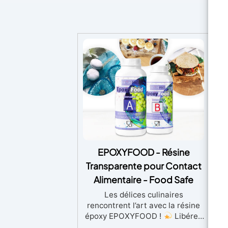
EPOXYFOOD - Résine
Transparente pour Contact
T
Alimentaire - Food Safe
PI
Les délices culinaires
rencontrent l’art avec la résine
époxy EPOXYFOOD !
Libérez
R
la créativité culinaire – La