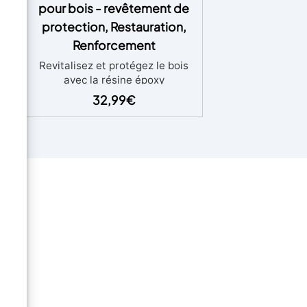
pour bois - revêtement de
ET
protection, Restauration,
Renforcement
Revitalisez et protégez le bois
iel
avec la résine époxy
t
EPOXYWOOD !
Donnez du
32,99
€
et
pouvoir à votre bois –
EPOXYWOOD est votre solution
ultime pour préserver, fortifier et
t
stabiliser le bois. Il offre une
protection supérieure contre les
agents atmosphériques et l’eau,
que
garantissant une beauté durable
t
et une résistance à l’usure
s à
quotidienne.
Ravivez et
x
restaurez – Transformez les
meubles, les sols et les
structures en bois avec une
u
finition homogène et durable.
EPOXYWOOD insuffle une