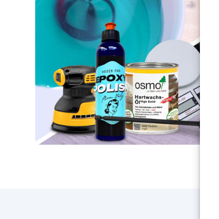
s
Transparence incomparable -
Élevez vos créations avec la
ar
haute transparence
d'EPOXYFOOD, révélant chaque
p
détail avec une clarté
d'
époustouflante.
La durabilité
rencontre l'esthétique –
Découvrez une excellente
résistance aux rayures et aux
hum
produits chimiques qui garantit
que vos œuvres artistiques
restent intactes au fil du temps.
RE
Vous avez des questions ?
CAD
Comme nous sommes
- 
directement fabricant, nous vous
qua
fournissons une assistance
et 
professionnelle : pour toute
r
demande de renseignements,
toi
contactez notre équipe
d
d'assistance dédiée pour obtenir
une assistance et des conseils