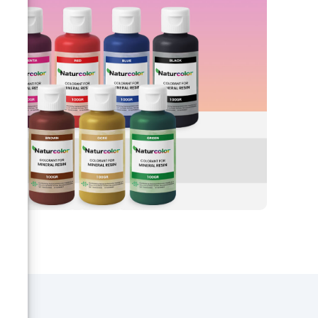
vous soutenir dans votre projet.
e,
Notre Résine Époxy
uez
Transparente, grâce à ses
 sur
propriétés, est le produit idéal
pour créer des tables, des
ous
bijoux, ou tout autre projet
créatif que vous avez en tête.
 les
Coulées artistiques de 1 mm à 2
urez
cm d'épaisseur (il est possible
nde
de faire plusieurs coulées
ion
superposées) Coulées dans des
moules en silicone (bijoux)
Artisanat (tables en bois et
résine et travail du bois en
général) Décoratif (tableaux,
sols et revêtements artistiques)
Imprégnation de tissus
techniques (réparation de fibre
de verre, revêtements
protecteurs) Faites confiance à
la qualité et commencez