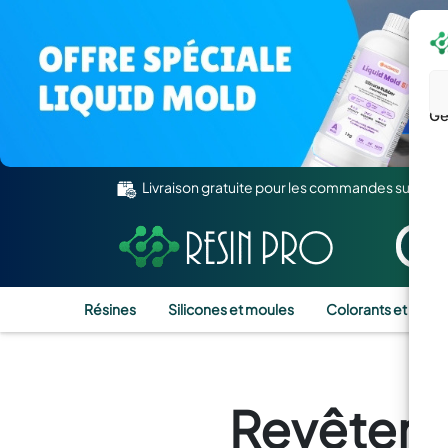
Gé
Livraison gratuite pour les commandes supérie
Résines
Silicones et moules
Colorants et Pigm
Revêteme