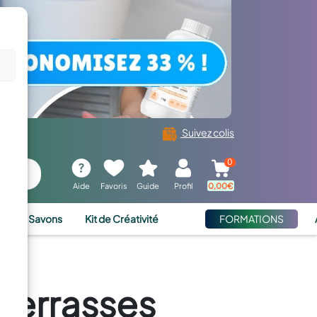
Suivez colis
0
Aide
Favoris
Guide
Profil
0,00
€
ies et Savons
Kit de Créativité
FORMATIONS
terrasses