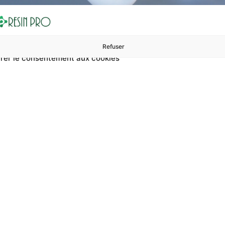
Refuser
rer le consentement aux cookies
ures à 99 €
ents
Accessoires et polissage
Sols et revêtements
Boug
Accueil
Revêtements en résine pour terrasses carrossables
nts en résine pour 