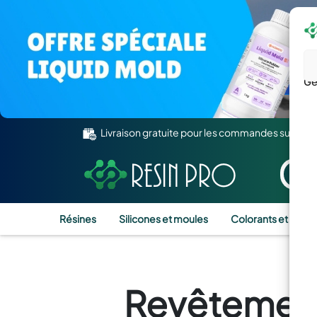
Gé
Livraison gratuite pour les commandes supérie
Résines
Silicones et moules
Colorants et Pigm
Revêtements