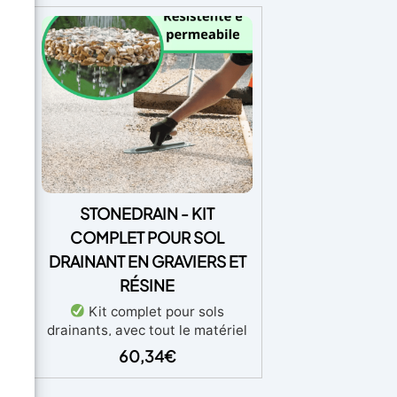
esin
 !
ets
STONEDRAIN - KIT
s
COMPLET POUR SOL
gr
DRAINANT EN GRAVIERS ET
RÉSINE
lée
O-
Kit complet pour sols
drainants, avec tout le matériel
 au-
nécessaire (gravier et liant
60,34
€
tre
inclus), pour usage piéton et
sine
carrossable.
Facile à