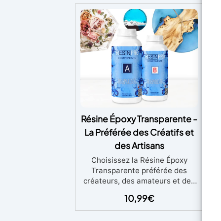
Résine Époxy Transparente -
3
La Préférée des Créatifs et
des Artisans
Choisissez la Résine Époxy
Transparente préférée des
d’
créateurs, des amateurs et des
artisans : certifiée non toxique,
10,99
€
après catalyse, pour le contact
P
avec la peau, elle est la plus
vo