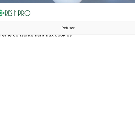
Refuser
rer le consentement aux cookies
ures à 99 €
ents
Accessoires et polissage
Sols et revêtements
Boug
Accueil
Revêtements extérieurs lisses et résistants
 extérieurs lisses e