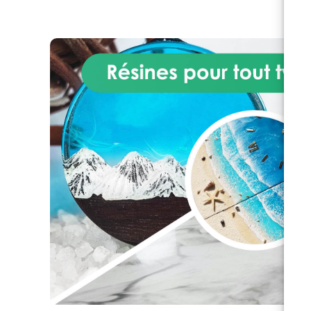
de verre, - dalles et panneaux
du 
décoratifs, - pots de fleurs et
vo
jardinières, - éléments de
et 
décoration extérieure, - façades,
m
moulures et autres revêtements
Av
en résine. Idéal aussi bien pour
AR
les objets d’intérieur que pour
ré
les créations d’extérieur.
tec
AVANTAGES PRODUIT
qu
Traitement invisible : ne forme
l
pas de film, ne modifie pas
l’apparence. Pénétration en
b
profondeur : agit dans la
sur
porosité sans obstruer le
ino
support. Effet perlant : l’eau
s
glisse sous forme de gouttes.
Protège durablement contre
l’humidité et les taches. Laisse
dir
respirer le matériau : pas d’effet
de cloquage. Facilite le
nettoyage : réduit l’adhérence
d