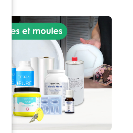
de drainage et une résistance
 et
mécanique, les rendant parfaits
s
pour tout projet de design
 le
extérieur. Ils peuvent également
rs
être utilisés en combinaison
-
avec d’autres galets et granulats
e
de marbre, granit et porphyre.
otre
de
a
orez
in.
ient
00
V -
vert