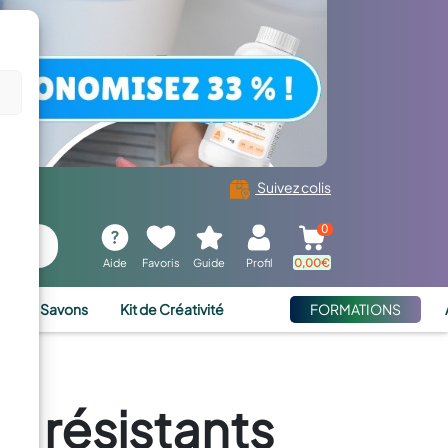
Suivez colis
0
Aide
Favoris
Guide
Profil
0,00
€
ies et Savons
Kit de Créativité
FORMATIONS
t résistants