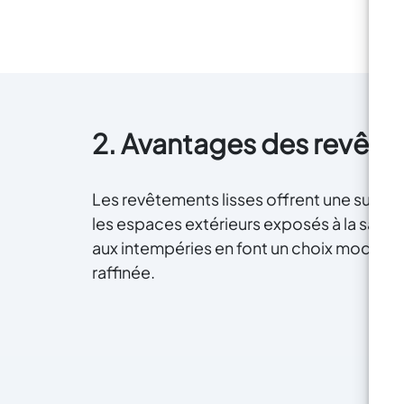
des salissures. Résistance aux
intempéries et au gel.
d'a
un
d
u
DE
A
2. Avantages des revêtem
r
gé
Les revêtements lisses offrent une surface
les espaces extérieurs exposés à la saleté
re
aux intempéries en font un choix moderne
r
art
raffinée.
é
mai