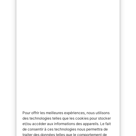
Pour offrir les meilleures expériences, nous utilisons
des technologies telles que les cookies pour stocker
et/ou accéder aux informations des appareils. Le fait
de consentir à ces technologies nous permettra de
traiter des données telles que le comportement de