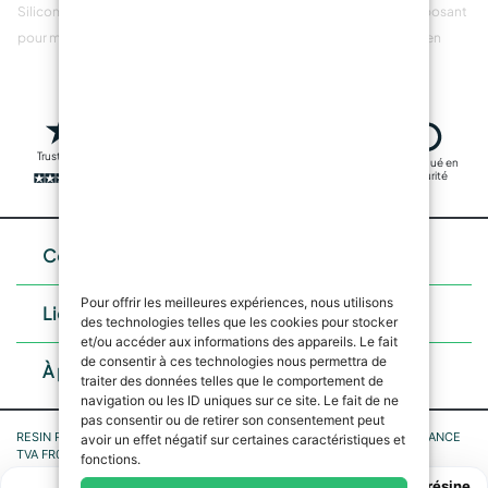
Silicone bicomposant
Silicone bicomposant
Silicone bicomposant
pour microfusion
pour moules en
pour moulages en
caoutchouc
caoutchouc
Trustpilot
Livraison rapide
Fabriqué en
Transactions
sécurité
sûres
Contacts
Pour offrir les meilleures expériences, nous utilisons
Liens utiles
des technologies telles que les cookies pour stocker
et/ou accéder aux informations des appareils. Le fait
de consentir à ces technologies nous permettra de
À propos de nous
traiter des données telles que le comportement de
navigation ou les ID uniques sur ce site. Le fait de ne
pas consentir ou de retirer son consentement peut
RESIN PRO SASU, n° 4 Allée du Marais de Condé 60510 Rochy-Condé FRANCE
avoir un effet négatif sur certaines caractéristiques et
TVA FR05842797722 SIRET 842 797 722 00027 code NAF 4791B
fonctions.
Moule en silicone artistique – Animal décoratif en résine