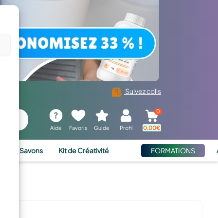
Suivez colis
0
Aide
Favoris
Guide
Profil
0,00
€
ies et Savons
Kit de Créativité
FORMATIONS