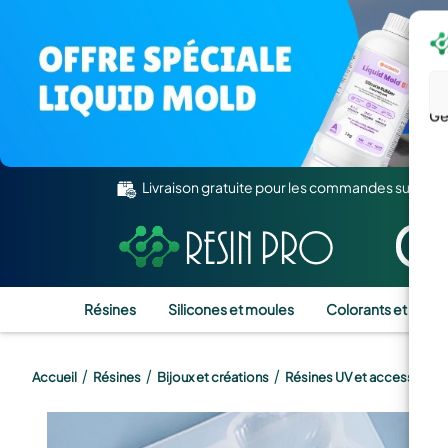
Gé
Livraison gratuite pour les commandes supérie
Résines
Silicones et moules
Colorants et Pigm
/
/
/
Accueil
Résines
Bijoux et créations
Résines UV et accessoires