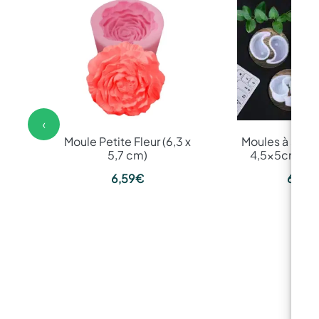
‹
Moule Petite Fleur (6,3 x
Moules à savon
5,7 cm)
4,5x5cm - 2
6,59
€
6,59