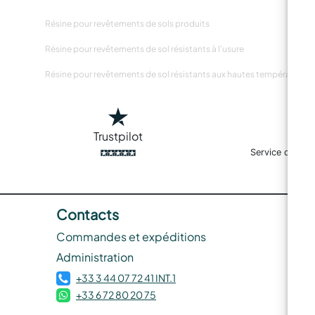
Résine pour revêtements de sols produits
Résine pour revêtements de sol résistants à l'usure
Résine pour revêtements de sol résistants aux hautes températures
Trustpilot
Service de livr
Contacts
Commandes et expéditions
Administration
+33 3 44 07 72 41 INT.1
+33 6 72 80 20 75