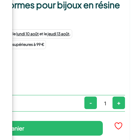
 & formes pour bijoux en résine
 entre le
lundi 10 août
et le
jeudi 13 août
.
andes supérieures à 99 €
-
+
 au panier