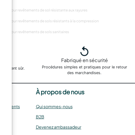
ésine pour revêtements de sol résistante aux rayures
ésine pour revêtements de sols résistants à la compression
ésine pour revêtements de sols sanitaires
Fabriqué en sécurité
es
Procédures simples et pratiques pour le retour
paiement sûr.
des marchandises.
À propos de nous
oursements
Qui sommes-nous
B2B
Devenez ambassadeur