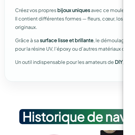
Créez vos propres
bijoux uniques
avec ce moule en si
Il contient différentes formes — fleurs, cœur, losang
originaux.
Grâce à sa
surface lisse et brillante
, le démoulage est
pour la résine UV, l’époxy ou d’autres matériaux de c
Un outil indispensable pour les amateurs de
DIY
, que
Historique de navi