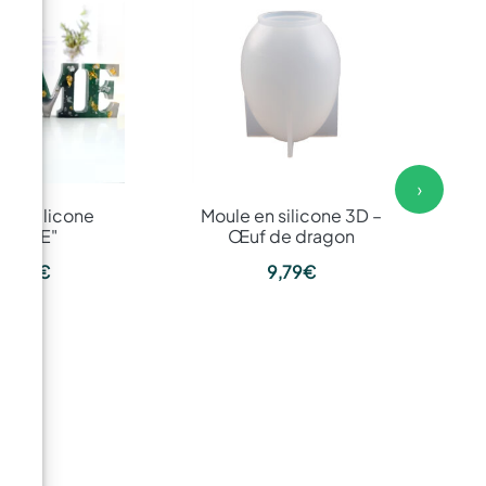
›
 en silicone
Moule en silicone 3D –
Mo
"HOME"
Œuf de dragon
c
14,19
€
9,79
€