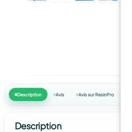
Description
Avis
Avis sur ResinPro
Description