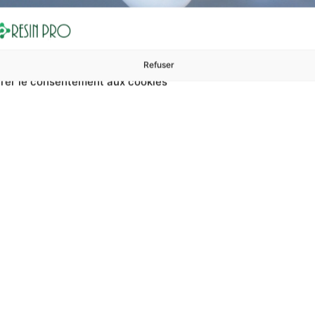
Refuser
rer le consentement aux cookies
ures à 99 €
ents
Accessoires et polissage
Sols et revêtements
Boug
/ Moule en silicone fleurs & formes pour bijoux en résine