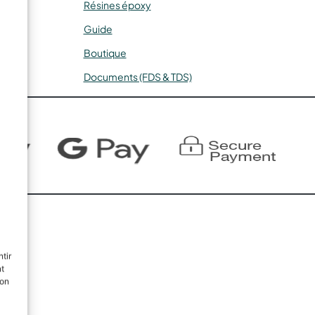
Résines époxy
Guide
Boutique
Documents (FDS & TDS)
tir
nt
son