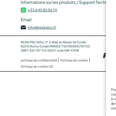
Informations sur les produits / Support Techniqu
+33 6 45 82 56 74
Email
info@resinpro.fr
RESIN PRO SASU, n° 4 Allée du Marais de Condé
60510 Rochy-Condé FRANCE TVA FR05842797722
SIRET 842 797 722 00027 code NAF 4791B
|
|
politique de confidentialité
Politique de cookies
Politique de cookies UE
Pou
coo
à c
de 
con