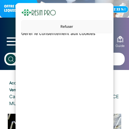
Refuser
Gérer le consentement aux cookies
Blog
Guide
/
/
Accueil
APPLICATIONS
Nautique, Fibre de Carbone /
/ Tissu Composite Triaxial en Fibre de
Verre
Carbone TRIAXIAL PRO 720 – ULTRA RÉSISTANCE
MULTIDIRECTIONNELLE