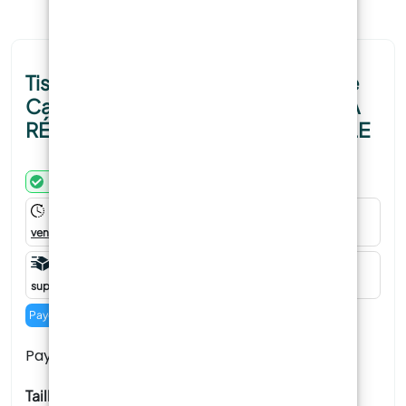
Tissu Composite Triaxial en Fibre de
Carbone TRIAXIAL PRO 720 – ULTRA
RÉSISTANCE MULTIDIRECTIONNELLE
Disponible
Commandez maintenant pour recevoir votre produit entre le
vendredi 07 août
et le
mercredi 12 août
.
Livraison à domicile €8.90 -
Gratuit
pour les commandes
supérieures à 99 €
Payez en
4
échéances de
5,47
€
sans frais avec
Taille