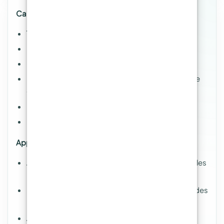
Caractéristiques techniques :
Type :
Triaxial PRO (0°, +45°, -45°)
Poids :
720 g/m²
Largeur :
53 cm
Nombre de fibres :
24K – pour une rigidité accrue
et des performances inégalées
Résistance à la traction :
~4.200 MPa
Module d’élasticité :
~250 GPa
Applications idéales :
Aéronautique :
Conception de pièces structurelles
légères et résistantes.
Énergie éolienne :
Renforcement et fabrication des
pales de turbines haute performance.
Automobile & motosport :
Création de châssis,