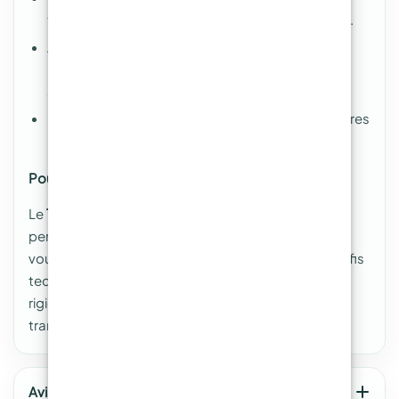
techniques sous vide, RTM ou infusion de résine.
Associez ce tissu avec des résines époxy haute
performance pour une solidité et une durabilité
accrues.
Multipliez les couches pour renforcer les structures
les plus complexes.
Pourquoi choisir le TRIAXIAL PRO 720 ?
Le
TRIAXIAL PRO 720
allie technologie avancée et
performances extrêmes. Sa conception innovante
vous garantit un matériau prêt à relever tous les défis
techniques, pour des projets qui allient légèreté,
rigidité et longévité. Optez pour le meilleur et
transformez vos idées en structures d’exception.
Avis