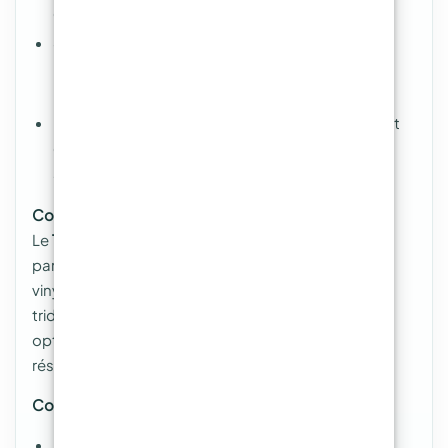
cadres et éléments de protection résistants.
Sports nautiques :
Fabrication de coques de
bateaux et d’équipements de navigation ultra-
légers.
Design architectural :
Réalisation de panneaux et
éléments structurels combinant esthétisme et
solidité.
Compatibilité :
Le
TRIAXIAL PRO 720
est conçu pour fonctionner
parfaitement avec des résines époxy, polyester et
vinylester. Grâce à sa structure orientée
tridimensionnellement, il assure une cohésion
optimale entre les couches, augmentant ainsi la
résistance globale des composites.
Conseils d’utilisation :
Pour des résultats impeccables, privilégiez les