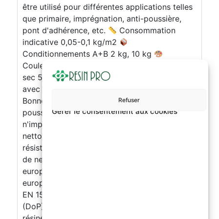
être utilisé pour différentes applications telles
que primaire, imprégnation, anti-poussière,
pont d'adhérence, etc.
Consommation
indicative 0,05-0,1 kg/m2
Conditionnements A+B 2 kg, 10 kg
Couleurs Trasparent
Diluant Eau
Résidu
sec 50% v/v Propriétés Produit polyvalent
avec excellente adhérence sur les supports
Bonne pénétration dans le support Effet anti-
Refuser
Gérer le consentement aux cookies
poussière efficace Peut être recouvert avec
n'importe quel système de résine Facilité de
nettoyage de la surface Améliore les
résistances chimiques Facilité d'application et
de nettoyage des outils Conformité Règlement
européen EU no. 305/2011 Règlement
européen EU no. 574/2014 Marquage CE selon
EN 1504-2 et sa Déclaration de Performance
(DoP) Utilisations: Primer pour finitions en
résine Consolidant imprégnant les surfaces