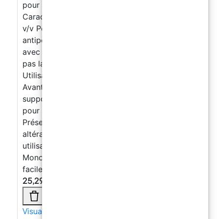
pour supports à porosité variable
Caractéristiques techniques Extrait sec : 24 %
v/v Pénétration : Capillaire, profonde Effet
antipoussière : Oui Compatibilité : Recouvrable
avec tout type de résine Aspect : Ne modifie
pas la teinte du support, évite l’effet mouillé
Utilisation : Prêt à l’emploi, facile à appliquer
Avantages
Excellente adhérence sur
supports peu absorbants
Réduit la porosité
pour une application uniforme des finitions
Préserve l’esthétique du support, sans
altération de la couleur
Idéal pour une
utilisation intérieure et extérieure
Monocomposant : pas de mélange nécessaire,
facile à appliquer
25,29
€
Visualizza di più →