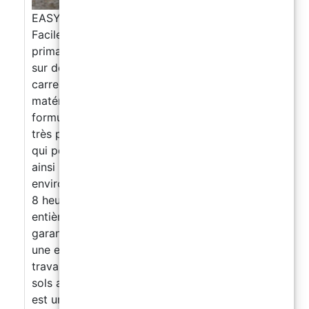
EASYFLOOR – Revêtement Universel à l’Eau
Facile à appliquer Application directe sans
primaire. Garantit une excellente adhérence
sur des surfaces telles que le ciment, les
carreaux, la céramique, le métal et des
matériaux similaires. Formule à base d’eau Sa
formule innovante à base d’eau, respirante et
très performante, crée une barrière protectrice
qui permet au support de respirer, prévenant
ainsi la formation d’humidité et assurant des
environnements plus sains et durables. Prêt en
8 heures Le produit sèche rapidement et est
entièrement prêt à l’emploi en 8 heures,
garantissant des délais de travail réduits et
une efficacité maximale dans l’achèvement des
travaux Redonnez vie à votre garage, cave et
sols abîmés sans démolitions ! EASY FLOOR
est un revêtement époxy bicomposant coloré,