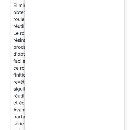
Éliminez les bulles, gagnez du temps et
obtenez des résultats parfaits avec notre
rouleau à aiguilles facile à utiliser et
réutilisable pour la résine de surface et de sol.
Le rouleau à aiguilles anti-bulles pour le
résinage des surfaces et des sols est un
produit de haute qualité qui vous permet
d'obtenir des résultats parfaits rapidement et
facilement. Grâce à sa technologie innovante,
ce rouleau élimine les bulles et garantit une
finition uniforme et professionnelle même en
revêtement de résine. De plus, le rouleau à
aiguilles est facile à utiliser, facile à nettoyer et
réutilisable, ce qui en fait un choix écologique
et économique pour tous les bricoleurs.
Avantages : Élimine les bulles pour un résultat
parfait : le rouleau à aiguilles est équipé d'une
série de petites aiguilles qui cassent les bulles