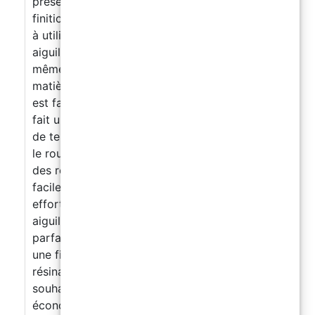
présentes dans la résine, garantissant une
finition uniforme et sans imperfections. Facile
à utiliser, propre et réutilisable : le rouleau à
aiguilles est conçu pour être facile à utiliser,
même pour ceux qui n'ont pas d'expérience en
matière de revêtement de résine. De plus, il
est facile à nettoyer et réutilisable, ce qui en
fait un choix écologique et économique. Gain
de temps : grâce à sa technologie innovante,
le rouleau à aiguilles vous permet d'obtenir
des résultats parfaits rapidement et
facilement, en économisant du temps et des
efforts. Garantit le résultat : le rouleau à
aiguilles est conçu pour garantir des résultats
parfaits, en éliminant les bulles et en assurant
une finition uniforme et professionnelle lors du
résinage des surfaces et des sols. Si vous
souhaitez obtenir des résultats parfaits et
économiser du temps et des efforts lors du