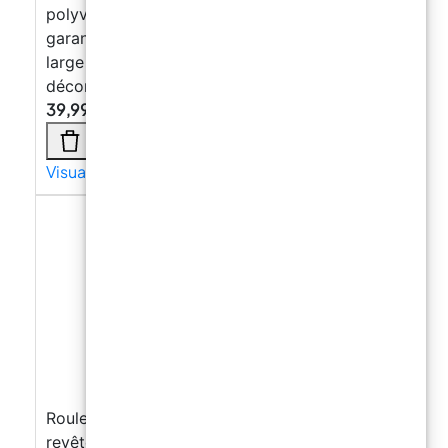
polyvalent, durable et professionnel pour
garantir protection et résistance dans une
large gamme d’applications industrielles et
décoratives.. Téléchargez la fiche technique.
39,99
€
Visualizza di più →
Rouleau à aiguilles anti-bulles pour le
revêtement en résine des surfaces et des sols