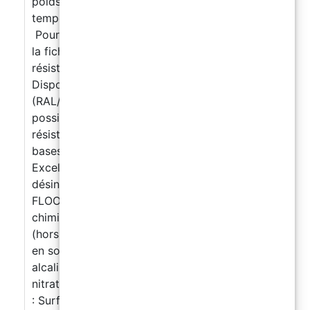
poids Temps d’utilisation : 50–70 min (selon la
température) Durcissement complet : 7 jours
Pour toutes les informations techniques, voir
la fiche technique. Propriétés : Excellente
résistance mécanique et à l’abrasion
Disponible en large gamme de couleurs
(RAL/NCS) Finition satinée uniforme,
possibilité d’effet antidérapant Bonne
résistance aux produits chimiques (acides et
bases dilués, carburants, hydrocarbures)
Excellente résistance aux détergents et
désinfectants Résistance chimique : EASY
FLOOR résiste à de nombreux agents
chimiques, y compris les acides inorganiques
(hors acide fluorhydrique), les bases, les sels
en solution aqueuse, les détergents acides et
alcalins, les hydroxydes, les sulfates et les
nitrates. Préparation du support : Béton
: Surface propre, stable, sans substances