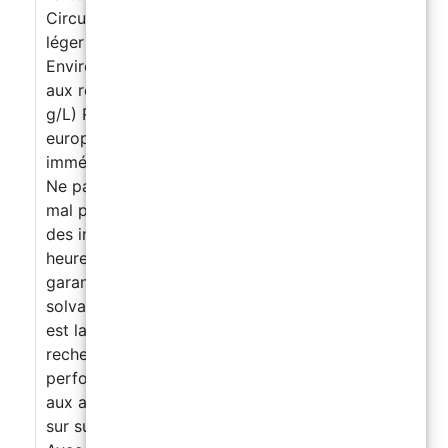
Circulation piétonne : 18–24 heures Trafic
léger : 36–48 heures Trafic intense : 72 heures
Environnement et sécurité : COV : Conforme
aux règlements UE (catégorie A/j, max. 140
g/L) REACH : Conforme à la réglementation
européenne Nettoyage des outils : À l’eau
immédiatement après usage Avertissements :
Ne pas appliquer sur supports instables ou
mal préparés Protéger le produit de l’eau et
des intempéries durant les 24 premières
heures Éviter les mélanges partiels pour
garantir l’homogénéité Ne pas diluer avec des
solvants organiques Conclusion : EASY FLOOR
est la solution idéale pour ceux qui
recherchent un revêtement époxy haute
performance, résistant et polyvalent, adapté
aux applications industrielles et civiles, même
sur surfaces humides sans barrière à la vapeur.