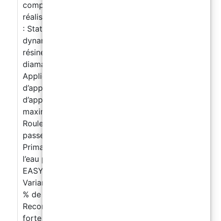
compromettant l’adhérence. Réparations à
réaliser avec des mortiers adaptés. Fissures
: Statique à sceller avec MAGELSTIC ;
dynamique à évaluer sur site. Revêtements en
résine : Ponçage mécanique avec disques
diamantés et nettoyage avant application.
Application : Température minimale
d’application : +10°C Température maximale
d’application : +35°C Humidité relative
maximale : 80% Méthode d’application :
Rouleau à poils courts ou pulvérisation, en
passes croisées pour une finition uniforme
Primaire : EASY FLOOR dilué à 25 % avec de
l’eau propre Deuxième couche de finition :
EASY FLOOR dilué à 20 % avec de l’eau propre
Variantes de finition : Antidérapant : Ajouter 5
% de sable de quartz Protection transparente :
Recommandée sur couleurs vives ou zones à
forte usure Temps de remise en service :