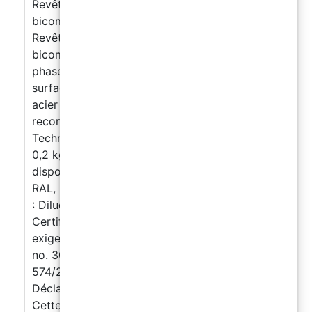
Revêtement polyuréthanique coloré
bicomposant avec finition brillante.
Revêtement polyuréthanique aliphatique
bicomposant, résistant aux UV, coloré, en
phase solvant, pour la finition brillante de
surfaces en béton, en fibre de verre et en
acier Propriétés principales Usages
recommandés Nos couleurs: Caractéristiques
Techniques Consommation indicative : 0,15 –
0,2 kg/m² par couche. Conditionnements
disponibles : A+B de 1 kg. Couleur disponible :
RAL, NCS – finition uniforme brillante. Dilution
: Diluent polyuréthane. Résidu sec : 55 % v/v.
Certifications et Conformités – Conforme aux
exigences suivantes : Règlement Européen EU
no. 305/2011 Règlement Européen EU no.
574/2014 Marquage CE selon EN 1504-2 et
Déclaration de Performance (DoP) associée.
Cette finition polyuréthane est un choix