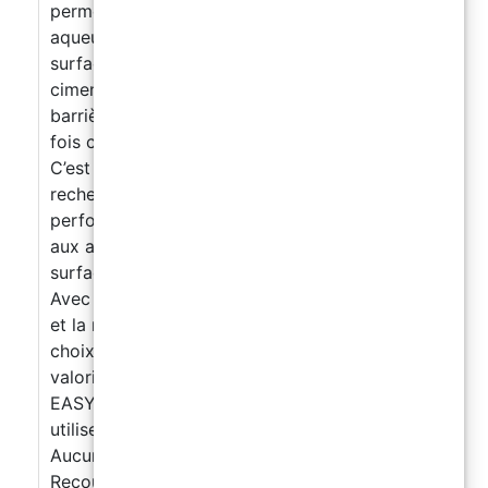
perméable à la vapeur d’eau, en dispersion
aqueuse. Idéal pour la finition satinée de
surfaces en béton, carrelage, bois et supports
cimentaires avec humidité résiduelle et sans
barrière vapeur. Correctement dilué, il agit à la
fois comme primaire et finition protectrice.
C’est la solution idéale pour ceux qui
recherchent un revêtement époxy haute
performance, résistant et polyvalent, adapté
aux applications industrielles et civiles sur
surfaces humides et sans barrière vapeur.
Avec la possibilité de personnaliser la finition
et la résistance antidérapante, il constitue un
choix fiable pour la protection et la
valorisation des sols. POURQUOI CHOISIR
EASY FLOOR ? Prix imbattable ! Très facile à
utiliser, conçu pour le FAIRE SOI-MÊME
Aucune démolition Résultats en 24 heures
Recouvre trous et fissures VOICI COMMENT