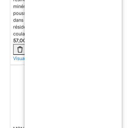
minérales à base de ciment et de béton Anti-
poussière pour revêtements de sol industriels
dans des zones commerciales, industrielles et
résidentielles Adapté pour les reprises de
coulage de béton
57,00
€
Visualizza di più →