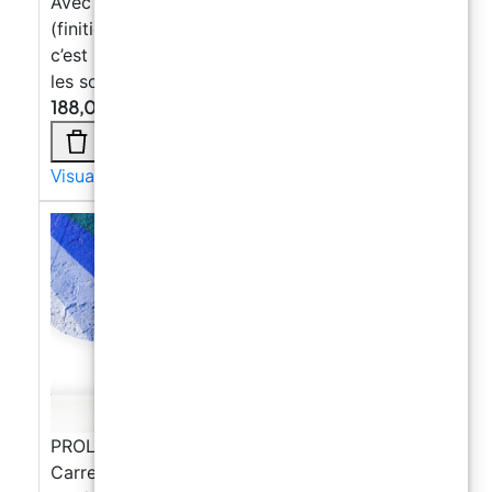
Avec ses options de personnalisation
(finitions, couleurs, résistance antidérapante),
c’est un choix fiable pour protéger et valoriser
les sols.
188,09
€
Visualizza di più →
PROLUX – Peinture Carrossable pour
Carrelage, Béton, Plastique et Métal