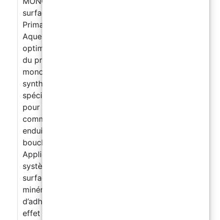
MONO PRO – Primaire pour carrelages et
surfaces céramiques
Primaire Monocomposant en Dispersion
Aqueuse Haute pénétration – Adhérence
optimale – Polyvalence maximale Description
du produit Primaire transparent
monocomposant formulé avec des polymères
synthétiques et des promoteurs d’adhérence
spécifiques, en dispersion aqueuse. Conçu
pour les supports difficiles et peu absorbants
comme la céramique, le grès, le béton ou les
enduits, il agit comme primaire, consolidant,
bouche-pore et pont d’adhérence.
Applications principales
Primaire pour
systèmes résineux sur carrelage, grès, verre et
surfaces vitrées
Imprégnation des supports
minéraux, plâtre, béton, enduits
Pont
d’adhérence pour finitions transparentes, sans
effet mouillé
Consolidant et antipoussière