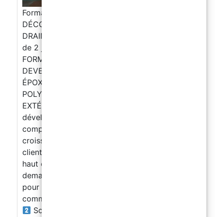
Formation SOLS EN RÉSINE – ÉPOXY
DÉCORATIF, SOLS INDUSTRIELS & SOL
DRAINANT – 4/5 Juillet 2026 – Stage intensif
de 2 jours à Paris
FORMATION INTENSIVE DE 2 JOURS
DEVENEZ EXPERT EN SOLS EN RÉSINE :
ÉPOXY DÉCORATIF, SOLS INDUSTRIELS
POLYASPARTIQUES & SOL DRAINANT
EXTÉRIEUR ! Transformez vos compétences et
développez une offre professionnelle
complète dans un secteur en pleine
croissance.
Imaginez-vous proposer à vos
clients des revêtements modernes, durables et
haut de gamme dans trois domaines très
demandés :
Sols décoratifs en résine époxy
pour intérieurs modernes, espaces
commerciaux, showrooms et projets design.
Sols professionnels en résine