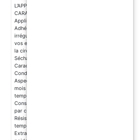
L’APPLIQUER https://youtu.be/wNlRXeYG7Tw
CARACTÉRISTIQUES PRINCIPALES
Applicabilité au rouleau, autonivelant
Adhérence parfaite sur surfaces humides,
irrégulières ou endommagées Teintable selon
vos envies Résistant au piétinement et même à
la circulation (2 couches recommandées)
Séchage rapide Consommation et
Caractéristiques Techniques :
Conditionnement : Kit A+B de 5,5 kg / 11 kg
Aspect : Finition satinée Conservation : 12
mois dans l’emballage d’origine, à une
température comprise entre +5°C et +30°C
Consommation indicative : 0,15 ÷ 0,2 kg/m²
par couche Épaisseur : 57 ÷ 76 µm par couche
Résistance thermique : Jusqu’à +70°C
temporairement Densité : 1,33 ± 0,03 kg/L
Extrait sec : 68 ± 1% en volume, 76 ± 1% en