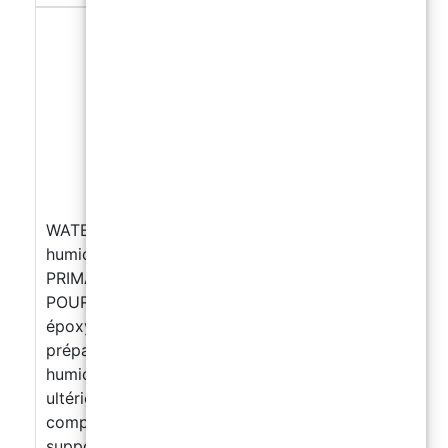
WATER PRO – Primaire pour surfaces avec
humidité ascensionnelle - 10kg
PRIMAIRE ÉPOXY-CIMENT TRICOMPONENT
POUR SUPPORTS HUMIDES Primaire de fond
époxy-ciment, tricomposant, pour la
préparation et le traitement de surfaces
humides, adapté à recevoir des revêtements
ultérieurs et des cycles de protection. Sa
composition spéciale permet l’application sur
supports à la fois poreux et non absorbants,