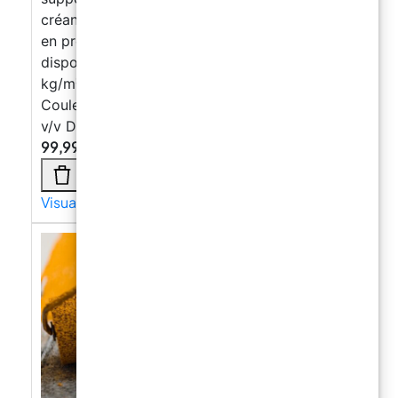
créant une barrière efficace contre l’humidité
en pression négative. Conditionnement
disponible : 10 kg Consommation indicative : 2
kg/m²/mm Conditionnements : A+B+C 10 kg
Couleur : Blanc Diluant : Eau Extrait sec : 72 %
v/v Disponible à partir du 1er septembre.
99,99
€
Visualizza di più →