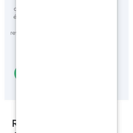
Nos techniciens proposent des
consultations à distance gratuites pour
éviter les erreurs et garantir les résultats
escomptés. Contrairement aux
revendeurs génériques qui vendent 1 000
produits différents, nous vous
garantissons un résultat impeccable.
Obtenez une consultation gratuite
RESIN PRO est un leader