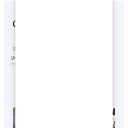
Chez vous, directement
du producteur !
ResinPro est le fabricant direct de notre
gamme de résines pour les entreprises et
les amateurs , garantissant les prix les plus
bas du marché.
En savoir plus