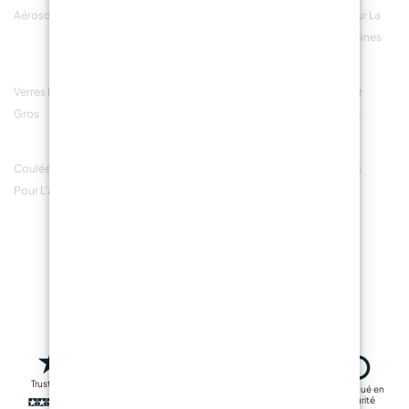
Aérosol Bois Brillant
Allées Sèches Entre
Accessoires Pour La
Les Parterres
Création De Résines
Sur Miroirs
Verres Pour Bougies En
Accessoires Pour
Allées En Gravier
Gros
Résines Pour Miroirs
Résiné Entre Les
Artisanaux
Buissons
Coulées De Silicone
Coulées De Résine
Papiers Abrasifs
Pour L'artisanat
Pour Le Serviettage
Professionnels
D'aspiration
Trustpilot
Livraison rapide
Fabriqué en
Transactions
sécurité
sûres