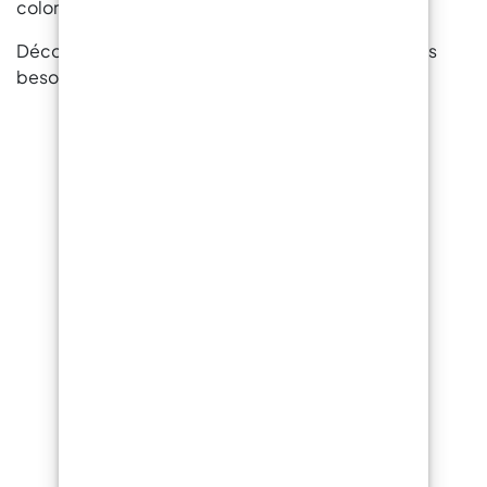
coloré prix à des prix très avantageux.
Découvrez notre large gamme de produits pour vos
besoins créatifs et professionnels :
ResinPro : une boutique
unique pour tous vos
besoins
15 ans d'expérience à votre entière
disposition pour vous fournir des résines
et accessoires pour la créativité,
l'industrie, le bricolage, le revêtement
de sol et le nautisme