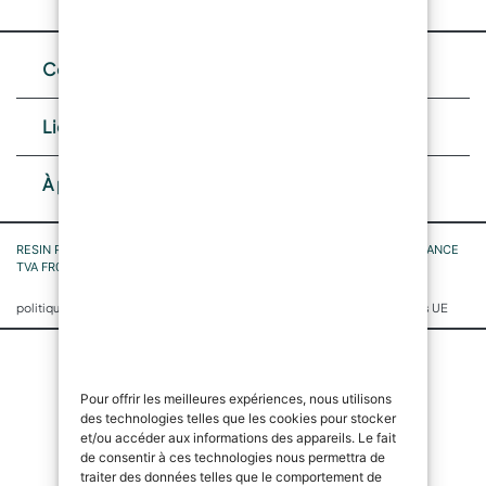
Contacts
Liens utiles
À propos de nous
RESIN PRO SASU, n° 4 Allée du Marais de Condé 60510 Rochy-Condé FRANCE
TVA FR05842797722 SIRET 842 797 722 00027 code NAF 4791B
|
|
politique de confidentialité
Politique de cookies
Politique de cookies UE
Pour offrir les meilleures expériences, nous utilisons
des technologies telles que les cookies pour stocker
et/ou accéder aux informations des appareils. Le fait
de consentir à ces technologies nous permettra de
traiter des données telles que le comportement de