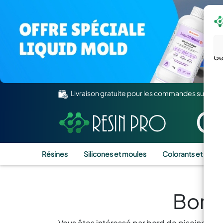
Gé
Livraison gratuite pour les commandes supérie
Résines
Silicones et moules
Colorants et Pigm
Bord 
Vous êtes intéressé par bord de piscine avec