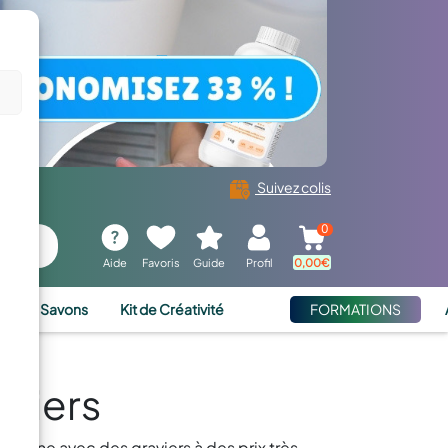
Suivez colis
0
Aide
Favoris
Guide
Profil
0,00
€
ies et Savons
Kit de Créativité
FORMATIONS
aviers
iscine avec des graviers à des prix très