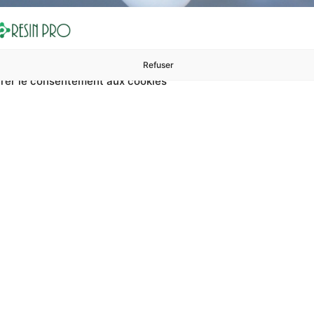
Refuser
rer le consentement aux cookies
ures à 99 €
ents
Accessoires et polissage
Sols et revêtements
Boug
De Piscine Avec Des Gr
 des graviers ? Sur RESIN PRO, vous pouvez trouver bord de p