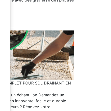
IT COMPLET POUR SOL DRAINANT EN
INE
ésines par rapport à d'autres matériaux pour les sols ? Les résines offrent une haute résistance à l’usure, une facilité d’entretien, une durabilité, une imperméabilité et une esthétique personnalisable. Y a-t-il des conditions climatiques particulières nécessaires pour l'application des résines ? Oui, l’application des résines nécessite des conditions climatiques spécifiques pour assurer une adhérence et une solidification correctes. Il est préférable d’éviter des températures trop basses ou trop élevées ainsi qu’une humidité élevée. Revêtements de sol drainants en graviers Qu'est-ce qu'un pavement drainant ? Un pavement drainant est une surface conçue pour permettre à l’eau (de pluie ou autre) de passer à travers, évitant ainsi les stagnations et réduisant le risque d’inondation. Il est composé d’un mélange spécial de gravier et de résine, qui permet une dispersion optimale du flux d’eau vers le sous-sol. Qu'est-ce qu'un pavement drainant ? Un pavement drainant est une surface conçue pour permettre à l’eau (de pluie ou autre) de passer à travers, évitant ainsi les stagnations et réduisant le risque d’inondation. Il est composé d’un mélange spécial de gravier et de résine, qui permet une dispersion optimale du flux d’eau vers le sous-sol. Quels sont les avantages d'un pavement drainant ? Esthétique agréable et personnalisable Coûts d’application très bas Excellent drainage de l’eau Résistance aux intempéries et au gel Surface antidérapante Faible entretien Possibilité de le faire soi-même Durabilité accrue par rapport aux revêtements traditionnels dans les zones à fortes précipitations Dans quels environnements est-il conseillé d'installer un pavement drainant ? Zones extérieures sujettes à des pluies fréquentes Parkings et allées Jardins et cours Zones piétonnes et cyclables Espaces publics tels que les places et les parcs Espaces communs tels que les terrasses et les places Quels matériaux sont utilisés pour réaliser un pavement drainant ? Apprêt époxy Graviers sélectionnés, lavés et séchés Liant époxy Combien de temps faut-il pour une application complète ? L’application est extrêmement rapide : si elle est appliquée le matin (à au moins 20°C), elle sera praticable pour un trafic léger après environ 12 heures. La dureté maximale (circulable) est atteinte après environ 36-48 heures (selon la température ambiante). À des températures élevées, ces délais sont considérablement réduits, accélérant le processus de durcissement. Comment installer un pavement drainant ? Préparation du substrat existant avec un apprêt époxy et du sable de quartz Placement du matériau drainant (mélange de gravier et de résine) Compactage et nivellement du pavement Scellement ou traitement de surface, si nécessaire Quel est l'entretien nécessaire pour un pavement drainant ? Le pavement drainant est très résistant et ne nécessite pas de soins particuliers différents de tout autre pavement extérieur. Quelle est la durée de vie d'un pavement drainant ? La durée de vie dépend de plusieurs facteurs, mais en général, le pavement peut durer des décennies avec un entretien approprié. Les pavements drainants sont-ils écologiques ? Oui, ils aident à gérer l’eau de pluie de manière plus durable, réduisent le risque d’inondation et peuvent contribuer à la recharge des nappes phréatiques. Quels sont les coûts associés à l'installation d'un pavement drainant ? Les coûts sont généralement très bas et varient en fonction des mètres carrés sélectionnés et des conditions du site. Le prix du cycle ResinPro commence à 19,90 €/m². Contactez notre support technique pour un devis personnalisé. Les pavements drainants sont-ils adaptés aux climats froids ? Oui, mais il est important que l’installation soit effectuée correctement. Puis-je installer le pavement drainant moi-même ? Certainement, l’application est simple et rapide, ne nécessitant pas de compétences spécifiques. Pour les grandes surfaces, il est recommandé d’utiliser une bétonnière pour faciliter le mélange entre le gravier et la résine. Un service d'installation est-il prévu ? Actuellement, non, ResinPro vend uniquement le matériel qui sera livré à votre domicile. Vous pouvez contacter une entreprise de construction de confiance et la mettre en relation avec nous pour une assistance technique Les pavements drainants sont-ils adaptés aux zones à fort trafic ? Oui, les pavements drainants en gravier et résine sont durables et adaptés aux zones piétonnes, allées et parkings, à condition d’utiliser des matériaux et des techniques d’installation appropriés. Est-il possible de l'appliquer sur de la terre battue ? Oui, c’est possible. Pour un trafic léger, une couche de 1.5 cm est suffisante. Pour les véhicules lourds, une base en ciment d’au moins 7-8 cm ou l’application d’une grille de protection avec un mélange plus épais est recommandée. Vous avez des doutes ? Demandez-nous comment faire ! Quelle est la meilleure période pour appliquer le pavement drainant? La résine catalyse dans diverses conditions. La température minimale recommandée est de 10°C. Par temps chaud, les temps de catalyse sont réduits. Combien de temps faut-il pour l'application ? Votre application sera prête en moins de 24 heures. Une personne sans expérience peut appliquer environ 5 m² par heure, y compris la préparation. Plus il y a d’applicateurs impliqués, plus les temps de traitement sont courts. Que se passe-t-il si le pavement se casse ? En cas de fissures, il suffit d’appliquer une nouvelle couche de résine ou un nouveau mélange pour que le pavement redevienne comme neuf. À quoi dois-je faire attention pendant l'application ? Dosage correct de la résine Surfaces sèches, car l’humidité et les surfaces mouillées sont les ennemies de la résine. Puis-je utiliser du gravier ou des pierres que j'ai à la maison ? Oui, mais ils doivent être lavés et séchés pour éviter les problèmes de durcissement de la résine et les défauts esthétiques. Que vais-je recevoir à la maison après avoir passé une commande ? En fonction de la quantité commandée, vous recevrez une palette ou une petite palette avec tout le matériel prêt à l’emploi. J'ai peur de ne pas savoir comment appliquer le pavement, que puis-je faire ? Ne vous inquiétez pas, ResinPro offre une assistance téléphonique et vidéo. L’application est simple, vous n’aurez qu’à bien mélanger la résine et les graviers. Contacts Comment puis-je vous contacter pour plus d'informations ? Vous pouvez nous contacter par e-mail, téléphone ou WhatsApp. Tous les détail