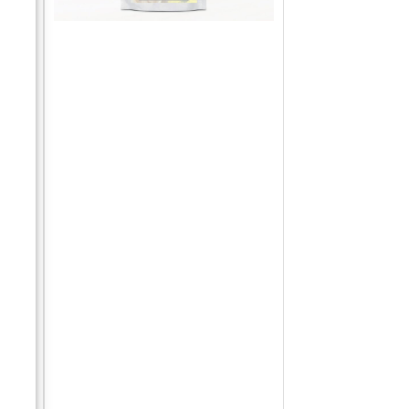
s
s
kit
e
e
e
 de
ger
e
ond
de