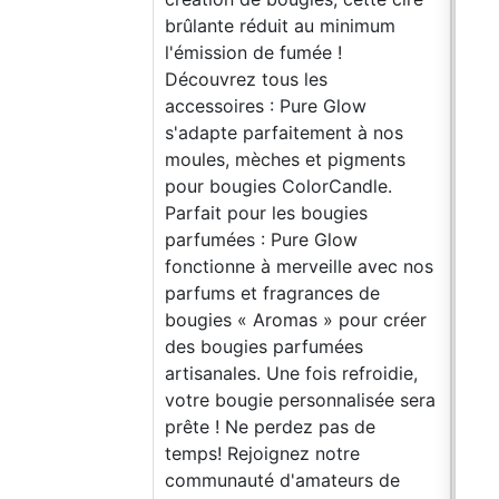
brûlante réduit au minimum
boug
l'émission de fumée !
div#
Découvrez tous les
cont
accessoires : Pure Glow
!imp
s'adapte parfaitement à nos
div#
moules, mèches et pigments
cont
pour bougies ColorCandle.
!imp
Parfait pour les bougies
pre.
parfumées : Pure Glow
none
fonctionne à merveille avec nos
imag
parfums et fragrances de
24px
bougies « Aromas » pour créer
0px 
des bougies parfumées
colo
artisanales. Une fois refroidie,
disp
votre bougie personnalisée sera
colu
prête ! Ne perdez pas de
alig
temps! Rejoignez notre
just
communauté d'amateurs de
item