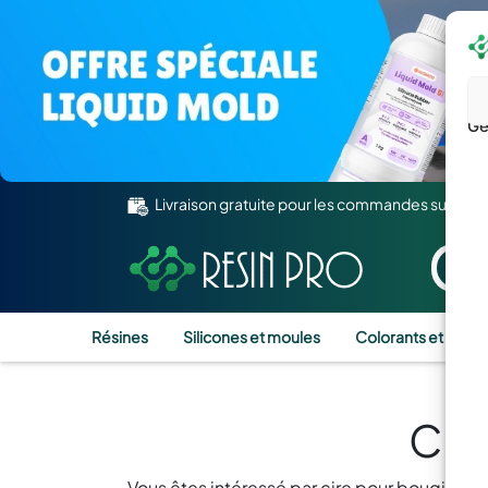
Gé
Livraison gratuite pour les commandes supérie
Résines
Silicones et moules
Colorants et Pigm
Cir
Vous êtes intéressé par cire pour bougies tr