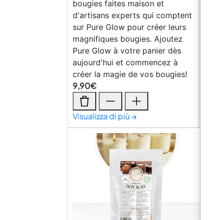
bougies faites maison et
#6ad
d'artisans experts qui comptent
pad
sur Pure Glow pour créer leurs
marg
magnifiques bougies. Ajoutez
min-
Pure Glow à votre panier dès
cent
aujourd'hui et commencez à
767p
créer la magie de vos bougies!
unse
9,90
€
4,9
Visualizza di più →
Visu