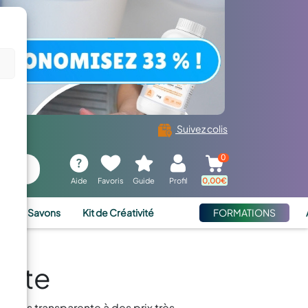
Suivez colis
0
Aide
Favoris
Guide
Profil
0,00
€
ies et Savons
Kit de Créativité
FORMATIONS
ente
ugies transparente à des prix très