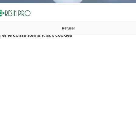
Refuser
rer le consentement aux cookies
ures à 99 €
ents
Accessoires et polissage
Sols et revêtements
Boug
e Pour Bougies Transpar
ansparente ? Sur RESIN PRO, vous pouvez trouver cire pour bo