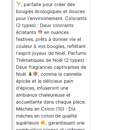
um
, parfaite pour créer des
e
bougies écologiques et douces
pour l'environnement. Colorants
(2 types) : Deux colorants
r
éclatants
en nuances
 nos
festives, prêts à donner vie et
ez
couleur à vos bougies, reflétant
tre
l'esprit joyeux de Noël. Parfums
Thématiques de Noël (2 types) :
Deux fragrances captivantes de
Noël
, comme la cannelle
s
épicée et le délicieux pain
me
d'épices, infuseront une
les
ambiance chaleureuse et
uoi
accueillante dans chaque pièce.
Mèches en Coton (10) : Dix
mèches en coton de qualité
 la
supérieure
, garantissant une
combustion propre et uniforme