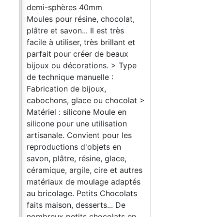
demi-sphères 40mm
Moules pour résine, chocolat,
 est
plâtre et savon... Il est très
e
facile à utiliser, très brillant et
et
parfait pour créer de beaux
est
bijoux ou décorations. > Type
et à
de technique manuelle :
Fabrication de bijoux,
cabochons, glace ou chocolat >
 pot
Matériel : silicone Moule en
silicone pour une utilisation
n de
artisanale. Convient pour les
s en
reproductions d'objets en
savon, plâtre, résine, glace,
ra à
céramique, argile, cire et autres
de
matériaux de moulage adaptés
er à
au bricolage. Petits Chocolats
e
faits maison, desserts... De
nombreux petits chocolats en