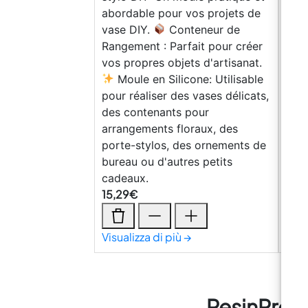
abordable pour vos projets de
moul
vase DIY.
Conteneur de
pour
Rangement : Parfait pour créer
C
vos propres objets d'artisanat.
Parf
Moule en Silicone: Utilisable
obje
pour réaliser des vases délicats,
Sili
des contenants pour
des 
arrangements floraux, des
con
porte-stylos, des ornements de
flor
bureau ou d'autres petits
orn
cadeaux.
d'au
15,29
€
15,2
Visualizza di più →
Visu
ResinPro :