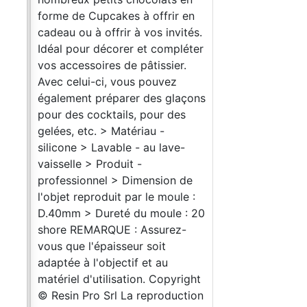
forme de Cupcakes à offrir en
cadeau ou à offrir à vos invités.
Idéal pour décorer et compléter
a
vos accessoires de pâtissier.
 une
Avec celui-ci, vous pouvez
uffit
également préparer des glaçons
pour des cocktails, pour des
gelées, etc. > Matériau -
vre
silicone > Lavable - au lave-
vaisselle > Produit -
professionnel > Dimension de
es
l'objet reproduit par le moule :
D.40mm > Dureté du moule : 20
shore REMARQUE : Assurez-
rder
vous que l'épaisseur soit
adaptée à l'objectif et au
 Les
matériel d'utilisation. Copyright
in
© Resin Pro Srl La reproduction