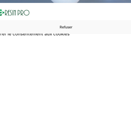
Refuser
rer le consentement aux cookies
ures à 99 €
ents
Accessoires et polissage
Sols et revêtements
Boug
t Réaliser Un Moule En
 moule en plâtre ? Sur RESIN PRO, vous pouvez trouver comme