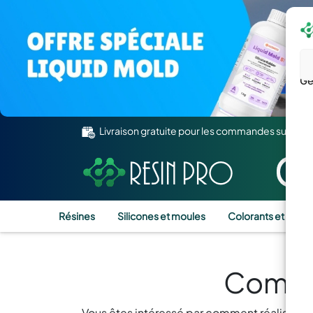
Gé
Livraison gratuite pour les commandes supérie
Résines
Silicones et moules
Colorants et Pigm
Commen
Vous êtes intéressé par comment réaliser un