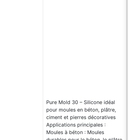
la b
de l
com
Que
suff
prêt
moul
Extr
coul
maté
(rés
savo
une 
Pure Mold 30 – Silicone idéal
cm. 
pour moules en béton, plâtre,
adhé
ciment et pierres décoratives
surf
Applications principales :
de l
Moules à béton : Moules
util
durables pour le béton, le plâtre
néce