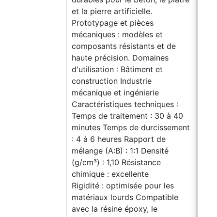
et la pierre artificielle.
modè
Prototypage et pièces
démo
mécaniques : modèles et
tech
composants résistants et de
moul
haute précision. Domaines
temp
d'utilisation : Bâtiment et
Rapp
construction Industrie
Type
mécanique et ingénierie
Coul
Caractéristiques techniques :
Cara
Temps de traitement : 30 à 40
Aspe
minutes Temps de durcissement
chim
: 4 à 6 heures Rapport de
Odeu
mélange (A:B) : 1:1 Densité
A : 
(g/cm³) : 1,10 Résistance
clai
chimique : excellente
dans
Rigidité : optimisée pour les
plup
matériaux lourds Compatible
(g/c
avec la résine époxy, le
côn