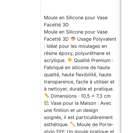
Moule en Silicone pour Vase
Facetté 3D
Moule en Silicone pour Vase
Moul
Facetté 3D
Usage Polyvalent
Fac
: Idéal pour les moulages en
U
résine époxy, polyuréthane et
les 
acrylique.
Qualité Premium :
poly
Fabriqué en silicone de haute
Qual
qualité, haute flexibilité, haute
sili
transparence, facile à utiliser et
flex
à nettoyer, durable et pratique.
faci
Dimensions : 10,5 x 7,3 cm
dura
Vase pour la Maison : Avec
Dime
une finition et un design
Vase
soignés, il est particulièrement
fini
esthétique.
Moule de Porte-
est 
stylo DIY: Un moule pratique et
M