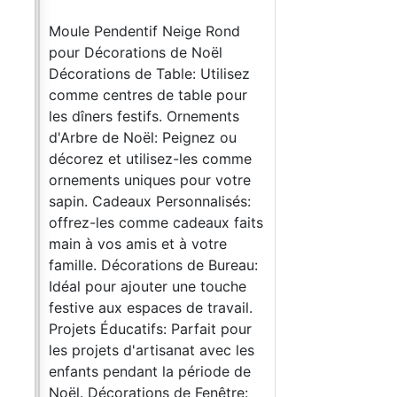
rte-
Moule Pendentif Neige Rond
s en
pour Décorations de Noël
Décorations de Table: Utilisez
e
comme centres de table pour
les dîners festifs. Ornements
d'Arbre de Noël: Peignez ou
 que
décorez et utilisez-les comme
t
ornements uniques pour votre
ge :
sapin. Cadeaux Personnalisés:
y,
offrez-les comme cadeaux faits
main à vos amis et à votre
famille. Décorations de Bureau:
z la
Idéal pour ajouter une touche
festive aux espaces de travail.
ez
Projets Éducatifs: Parfait pour
les projets d'artisanat avec les
enfants pendant la période de
tion
Noël. Décorations de Fenêtre: