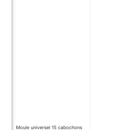
 avec
y et
es
on
ués
,
iles
en
Moule universel 15 cabochons