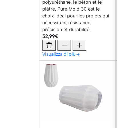
polyuréthane, le béton et le
Cara
plâtre, Pure Mold 30 est le
vulc
choix idéal pour les projets qui
(Sho
nécessitent résistance,
(Sho
précision et durabilité.
(Apr
32,99
€
15,3
Visualizza di più →
Visu