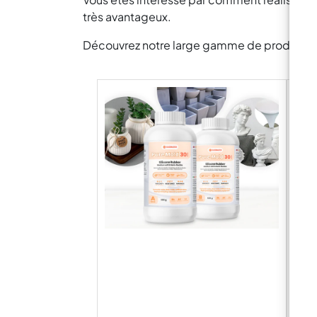
très avantageux.
Découvrez notre large gamme de produits pou
PÂT
«FAS
prêt
Cao
Fast