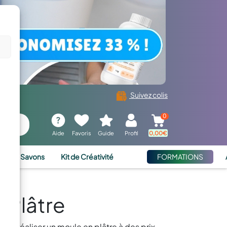
Suivez colis
0
Aide
Favoris
Guide
Profil
0,00
€
ies et Savons
Kit de Créativité
FORMATIONS
 Plâtre
nt réaliser un moule en plâtre à des prix