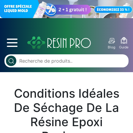
Blog
Guide
Conditions Idéales
De Séchage De La
Résine Epoxi