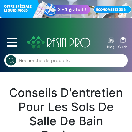
Blog
Guide
Conseils D'entretien
Pour Les Sols De
Salle De Bain