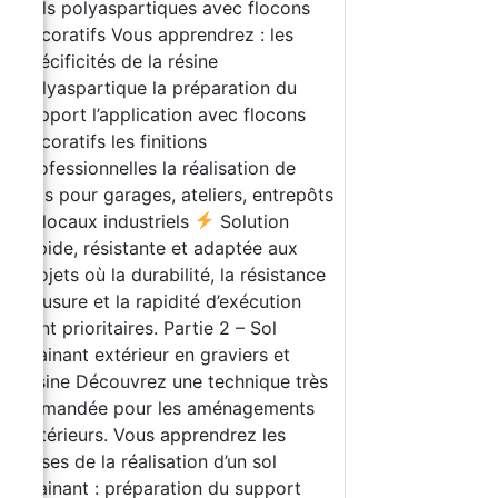
Sols polyaspartiques avec flocons
décoratifs Vous apprendrez : les
spécificités de la résine
polyaspartique la préparation du
support l’application avec flocons
décoratifs les finitions
professionnelles la réalisation de
sols pour garages, ateliers, entrepôts
et locaux industriels
Solution
rapide, résistante et adaptée aux
projets où la durabilité, la résistance
à l’usure et la rapidité d’exécution
sont prioritaires. Partie 2 – Sol
drainant extérieur en graviers et
résine Découvrez une technique très
demandée pour les aménagements
extérieurs. Vous apprendrez les
bases de la réalisation d’un sol
drainant : préparation du support