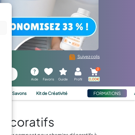
Suivez colis
0
Aide
Favoris
Guide
Profil
0,00
€
ies et Savons
Kit de Créativité
FORMATIONS
écoratifs
 gravier compact pour chemins décoratifs à