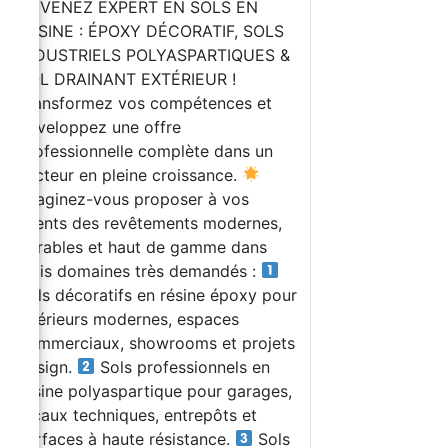
DEVENEZ EXPERT EN SOLS EN
RÉSINE : ÉPOXY DÉCORATIF, SOLS
INDUSTRIELS POLYASPARTIQUES &
SOL DRAINANT EXTÉRIEUR !
Transformez vos compétences et
développez une offre
professionnelle complète dans un
secteur en pleine croissance.
Imaginez-vous proposer à vos
clients des revêtements modernes,
durables et haut de gamme dans
trois domaines très demandés :
Sols décoratifs en résine époxy pour
intérieurs modernes, espaces
commerciaux, showrooms et projets
design.
Sols professionnels en
résine polyaspartique pour garages,
locaux techniques, entrepôts et
surfaces à haute résistance.
Sols