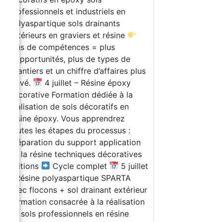
professionnels et industriels en
polyaspartique sols drainants
extérieurs en graviers et résine
Plus de compétences = plus
d’opportunités, plus de types de
chantiers et un chiffre d’affaires plus
élevé.
4 juillet – Résine époxy
décorative Formation dédiée à la
réalisation de sols décoratifs en
résine époxy. Vous apprendrez
toutes les étapes du processus :
préparation du support application
de la résine techniques décoratives
finitions
Cycle complet
5 juillet
– Résine polyaspartique SPARTA
avec flocons + sol drainant extérieur
Formation consacrée à la réalisation
de sols professionnels en résine