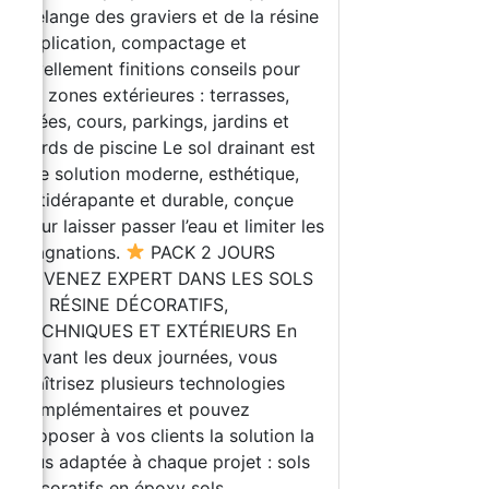
mélange des graviers et de la résine
application, compactage et
nivellement finitions conseils pour
les zones extérieures : terrasses,
allées, cours, parkings, jardins et
bords de piscine Le sol drainant est
une solution moderne, esthétique,
antidérapante et durable, conçue
pour laisser passer l’eau et limiter les
stagnations.
PACK 2 JOURS
DEVENEZ EXPERT DANS LES SOLS
EN RÉSINE DÉCORATIFS,
TECHNIQUES ET EXTÉRIEURS En
suivant les deux journées, vous
maîtrisez plusieurs technologies
complémentaires et pouvez
proposer à vos clients la solution la
plus adaptée à chaque projet : sols
décoratifs en époxy sols