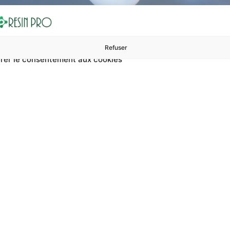
Refuser
rer le consentement aux cookies
ures à 99 €
ents
Accessoires et polissage
Sols et revêtements
Boug
Compact Pour Chemins D
ur chemins décoratifs ? Sur RESIN PRO, vous pouvez trouver