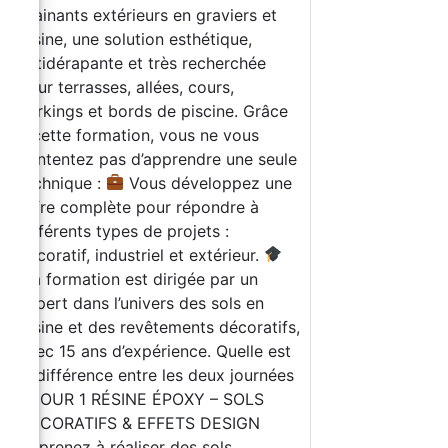
drainants extérieurs en graviers et
résine, une solution esthétique,
antidérapante et très recherchée
pour terrasses, allées, cours,
parkings et bords de piscine. Grâce
à cette formation, vous ne vous
contentez pas d’apprendre une seule
technique :
Vous développez une
offre complète pour répondre à
différents types de projets :
décoratif, industriel et extérieur.
La formation est dirigée par un
expert dans l’univers des sols en
résine et des revêtements décoratifs,
avec 15 ans d’expérience. Quelle est
la différence entre les deux journées
? JOUR 1 RÉSINE ÉPOXY – SOLS
DÉCORATIFS & EFFETS DESIGN
Apprenez à réaliser des sols