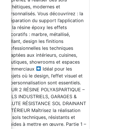
esthétiques, modernes et
personnalisés. Vous découvrirez : la
préparation du support l’application
de la résine époxy les effets
décoratifs : marbre, métallisé,
brillant, design les finitions
professionnelles les techniques
adaptées aux intérieurs, cuisines,
boutiques, showrooms et espaces
commerciaux
Idéal pour les
projets où le design, l’effet visuel et
la personnalisation sont essentiels.
JOUR 2 RÉSINE POLYASPARTIQUE –
SOLS INDUSTRIELS, GARAGES &
HAUTE RÉSISTANCE SOL DRAINANT
EXTÉRIEUR Maîtrisez la réalisation
de sols techniques, résistants et
rapides à mettre en œuvre. Partie 1 –