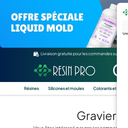
Gé
Livraison gratuite pour les commandes supérie
Résines
Silicones et moules
Colorants et Pigm
Gravier 
Vous êtes intéressé par gravier compact po