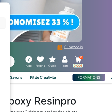
Suivez colis
0
Aide
Favoris
Guide
Profil
0,00
€
ies et Savons
Kit de Créativité
FORMATIONS
 époxy Resinpro
ouvez trouver Guide pour créer des objets