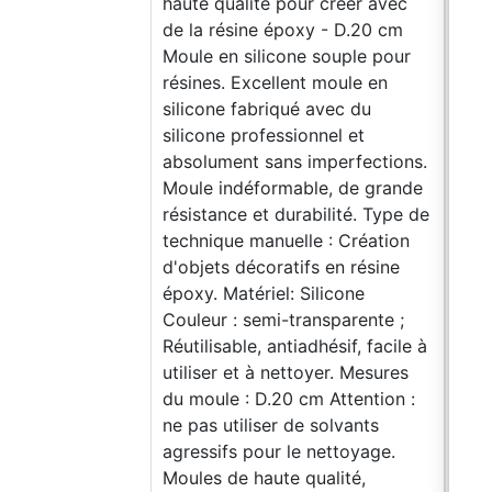
haute qualité pour créer avec
de l
de la résine époxy - D.20 cm
cm
Moule en silicone souple pour
Moul
résines. Excellent moule en
rési
silicone fabriqué avec du
sili
silicone professionnel et
sili
absolument sans imperfections.
abso
Moule indéformable, de grande
Mou
résistance et durabilité. Type de
rési
technique manuelle : Création
tech
d'objets décoratifs en résine
d'ob
époxy. Matériel: Silicone
épox
Couleur : semi-transparente ;
Coul
Réutilisable, antiadhésif, facile à
Réut
utiliser et à nettoyer. Mesures
util
du moule : D.20 cm Attention :
du m
ne pas utiliser de solvants
Atte
agressifs pour le nettoyage.
solv
Moules de haute qualité,
nett