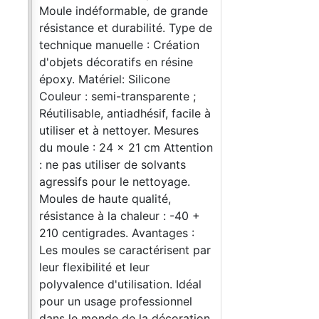
nde
Moule indéformable, de grande
pe de
résistance et durabilité. Type de
on
technique manuelle : Création
e
d'objets décoratifs en résine
époxy. Matériel: Silicone
;
Couleur : semi-transparente ;
ile à
Réutilisable, antiadhésif, facile à
es
utiliser et à nettoyer. Mesures
tion
du moule : 24 x 21 cm Attention
: ne pas utiliser de solvants
agressifs pour le nettoyage.
Moules de haute qualité,
 +
résistance à la chaleur : -40 +
:
210 centigrades. Avantages :
 par
Les moules se caractérisent par
leur flexibilité et leur
éal
polyvalence d'utilisation. Idéal
l
pour un usage professionnel
ion.
dans le monde de la décoration.