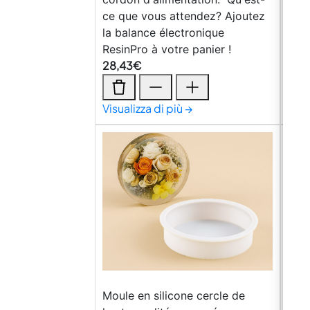
ce que vous attendez? Ajoutez
la d
la balance électronique
Faci
ResinPro à votre panier !
Faci
28,43
€
10,
Visualizza di più →
Visu
Moul
Moule en silicone cercle de
haut