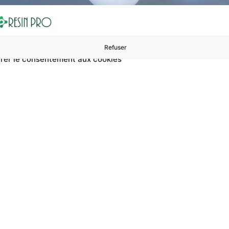
Refuser
rer le consentement aux cookies
ures à 99 €
ents
Accessoires et polissage
Sols et revêtements
Boug
er Des Objets En Résine
es objets en résine époxy RESINPRO ? Sur RESIN PRO, vous p