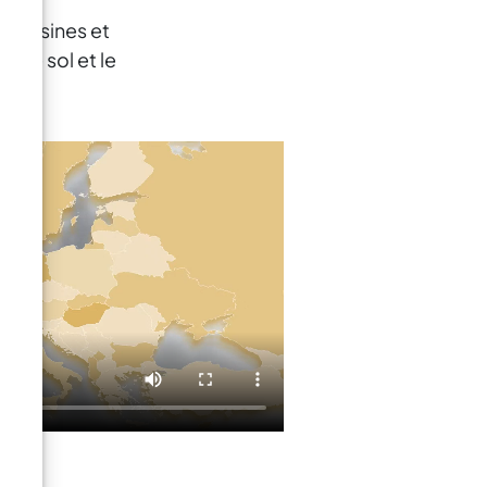
es résines et
t de sol et le