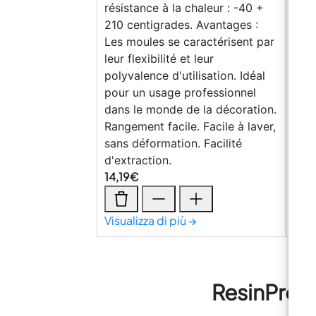
résistance à la chaleur : -40 +
qual
210 centigrades. Avantages :
-40 
Les moules se caractérisent par
Avan
leur flexibilité et leur
cara
polyvalence d'utilisation. Idéal
et l
pour un usage professionnel
Idéa
dans le monde de la décoration.
prof
Rangement facile. Facile à laver,
la d
sans déformation. Facilité
Faci
d'extraction.
Faci
14,19
€
10,
Visualizza di più →
Visu
ResinPro :