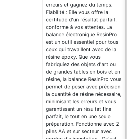
erreurs et gagnez du temps.
Mou
Fiabilité : Elle vous offre la
rési
certitude d'un résultat parfait,
tech
conforme à vos attentes. La
d'ob
balance électronique ResinPro
épox
est un outil essentiel pour tous
Coul
ceux qui travaillent avec de la
Réut
résine époxy. Que vous
util
fabriquiez des objets d'art ou
du m
de grandes tables en bois et en
Atte
résine, la balance ResinPro vous
solv
permet de peser avec précision
nett
la quantité de résine nécessaire,
qual
minimisant les erreurs et vous
-40 
garantissant un résultat final
Avan
parfait, le tout en une seule
cara
préparation. Fonctionne avec 2
et l
piles AA et sur secteur avec
Idéa
cordon d'alimentation. Qu'est-
prof