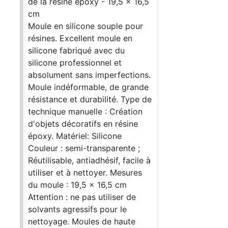
13.5
de la résine époxy - 19,5 x 16,5
cm
ur
Moule en silicone souple pour
résines. Excellent moule en
silicone fabriqué avec du
silicone professionnel et
ons.
absolument sans imperfections.
nde
Moule indéformable, de grande
pe de
résistance et durabilité. Type de
on
technique manuelle : Création
e
d'objets décoratifs en résine
époxy. Matériel: Silicone
;
Couleur : semi-transparente ;
ile à
Réutilisable, antiadhésif, facile à
es
utiliser et à nettoyer. Mesures
du moule : 19,5 x 16,5 cm
Attention : ne pas utiliser de
solvants agressifs pour le
nettoyage. Moules de haute