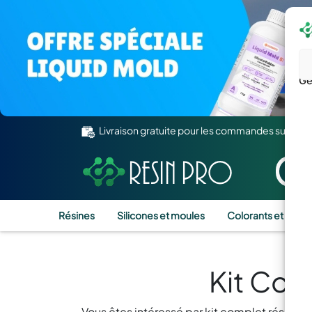
Gé
Livraison gratuite pour les commandes supérie
Résines
Silicones et moules
Colorants et Pigm
Kit Com
Vous êtes intéressé par kit complet résine 