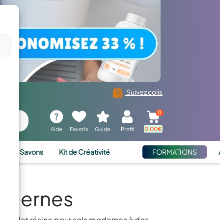
Suivez colis
0
Aide
Favoris
Guide
Profil
0,00
€
ies et Savons
Kit de Créativité
FORMATIONS
Modernes
 complet résine pour sols modernes à des