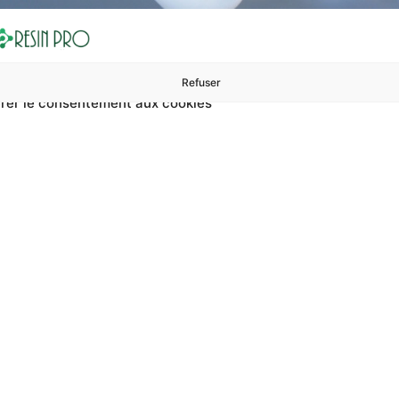
Refuser
rer le consentement aux cookies
ures à 99 €
ents
Accessoires et polissage
Sols et revêtements
Boug
plet Résine Pour Sols 
pour sols modernes ? Sur RESIN PRO, vous pouvez trouver kit