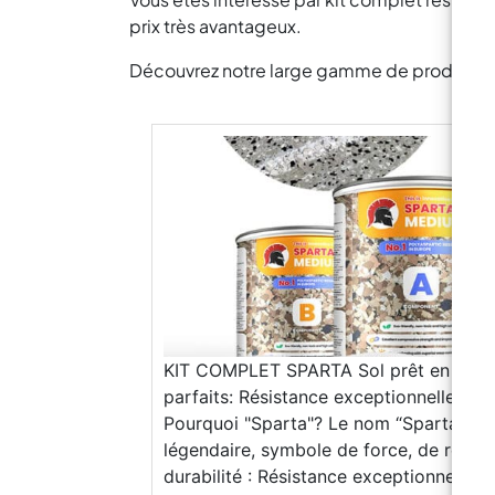
prix très avantageux.
Découvrez notre large gamme de produits pou
KIT COMPLET SPARTA Sol prêt en 24 he
parfaits: Résistance exceptionnelle à l’
Pourquoi "Sparta"? Le nom “Sparta” s’inspire de la cité grecque légendaire, symbole de force, de résilience et de discipline. Force et durabilité : Résistance exceptionnelle à l’usure, aux rayures et aux produits chimiques. Simplicité : Efficace et facile à appliquer, même pour les non-professionnels. Fiabilité : Des performances constantes et durables, pour tous les projets. “Sparta” incarne robustesse et perfection, à l’image des guerriers spartiates. À qui s'adresse la ligne SPARTA ? La ligne SPARTA de Resine Pro est idéale pour : Les professionnels du bâtiment et de la décoration cherchant des solutions durables et esthétiques pour leurs projets. Les particuliers passionnés de DIY, souhaitant rénover ou personnaliser leurs sols avec un rendu professionnel. Les entreprises industrielles, nécessitant des revêtements résistants et performants pour des environnements exigeants. https://youtu.be/ixOaJfpZA3chttps://youtube.com/embed/DOjukBAlMow Pourquoi la résine polyaspartique est meilleure que l'époxy ou le polyuréthane ? Application ultra-rapide : La polyaspartique est prête en une seule journée, tandis que l’époxy et le polyuréthane nécessitent des temps de séchage prolongés. Résistance aux UV : Contrairement à l’époxy, qui jaunit avec le temps, la polyaspartique reste stable et conserve ses couleurs même en extérieur. Polyvalence climatique : Elle peut être appliquée dans des conditions de température et d’humidité variables, là où l’époxy et le polyuréthane sont limités. Durabilité supérieure : Résiste mieux aux rayures, aux produits chimiques et aux charges lourdes que les autres résines. Finitions esthétiques modernes : Permet des designs uniques avec des effets métalliques, sable coloré ou paillettes, offrant plus de possibilités que l’époxy ou le polyuréthane. Contenu solide du niveau final de la couche de finition (Top Coat) (%): 96±2 (en poids, mélangé) 95±2 (en volume, mélangé) 96±2% de contenu solide est une valeur très élevée, que ce soit en poids ou en volume, pour un produit comme une peinture ou un top coat. Cela indique que le produit contient une forte concentration de matériaux utiles qui resteront sur la surface après l'évaporation du solvant. Pourquoi est-ce important ? Haut contenu solide = moins de pertes : Une plus grande proportion de solides signifie que la majorité du produit contribue effectivement au revêtement final, réduisant les pertes dues à l'évaporation. Plus d'épaisseur par application : On obtient un revêtement plus épais avec moins de couches, ce qui permet d'économiser du temps et du produit. Performances élevées : Les revêtements avec un contenu solide élevé offrent généralement une meilleure durabilité, une résistance chimique accrue et des propriétés protectrices supérieures. Contient des isocyanates. Peut provoquer une réaction allergique. La lecture de la fiche de données de sécurité est obligatoire avant utilisation. À partir du 24 août 2023, une formation appropriée est obligatoire avant toute utilisation industrielle ou professionnelle. Comparaison Les peintures ou revêtements standard ont généralement un contenu solide compris entre 30% et 70%. Un contenu de 96±2% est typique des produits haut de gamme ou à haute performance Ratio, Temps de Séchage et Intervalle de Peinture Température (°C) : 20 Séchage en surface (heures) : 1 Sec au toucher (heures) : 3 Application de la deuxième couche : 3-4 heures Transitable : 3 jours Endurcissement complet : 7 jours Ratio SPARTA MEDIUM 1:1, SPARTA TOP 1:0.85 Les données ci-dessus sont fournies à titre indicatif uniquement. Le temps de séchage/intervalle réel peut être plus long ou plus court selon l’épaisseur du film, les conditions de ventilation, la température et l’humidité. Téléchargez la fiche de données de sécurité (MSDS) pour chaque étape du cycle. Instructions d'Application Préparation de la Surface Utilisez le mastic MAGELSTICK RESINPRO pour combler les fissures et les imperfections. Poncez mécaniquement ou effectuez un sablage pour garantir une adhérence optimale. Nettoyez soigneusement pour éliminer toute poussière et débris. Application du Primaire Époxy Préparez le primaire époxy iCrystal en respectant les proportions correctes de mélange. Appliquez une couche fine et uniforme avec un rouleau ou une spatule. Laissez sécher selon les instructions (généralement 6-8 heures). Application de la Sous-couche Polyaspartique (SPARTA Medium) Ajoutez le colorant à hauteur de 10 % du volume total (100 g pour 1 kg). Mélangez soigneusement la sous-couche polyaspartique jusqu’à obtenir un mélange homogène. Appliquez uniformément le produit sur la surface préparée à l’aide d’un rouleau. Paillettes Décoratives Lorsque la sous-couche est encore fraîche, saupoudrez généreusement les paillettes décoratives. Assurez-vous d’obtenir une couverture uniforme. Laissez durcir jusqu’à ce que la sous-couche ne soit plus collante. Racler et aspirer Une fois durci et sec, raclez le sol avec une spatule pour éliminer les bords rugueux. Aspirez les paillettes excédentaires pour obtenir une surface lisse. Application de la Finition Polyaspartique (SPARTA Top) Mélangez soigneusement la finition polyaspartique. Appliquez uniformément avec un rouleau pour obtenir une finition durable et brillante. Laissez sécher selon les instructions (séchage rapide en 2-3 heures). Mesures de Sécurité SPARTA Medium EUH204 : Contient des isocyanates. Peut provoquer une réaction allergique. La lecture de la fiche de données de sécurité est obligatoire avant utilisation. À partir du 24 août 2023, une formation appropriée est obligatoire avant toute utilisation industrielle ou professionnelle. Téléchargez les fiches de données de sécurité (MSDS) ici. Composant A Utilisation d’équipements de protection individuelle (EPI) : Lors de la manipulation, portez des gants de protection conformes à la norme EN ISO 374-1:2016+A1:2018 et des lunettes panoramiques conformes à la norme EN 166:2002 pour protéger les yeux et le visage contre les projections. Protection respiratoire : Utilisez un masque auto-filtrant pour gaz et vapeurs conforme à la norme EN 405:2002+A1:2010 dans les espaces mal ventilés ou en cas de forte exposition. Vêtements de protection : Portez des vêtements de tr