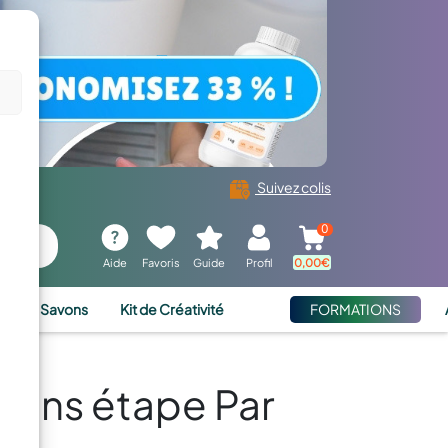
Suivez colis
0
Aide
Favoris
Guide
Profil
0,00
€
ies et Savons
Kit de Créativité
FORMATIONS
tions étape Par