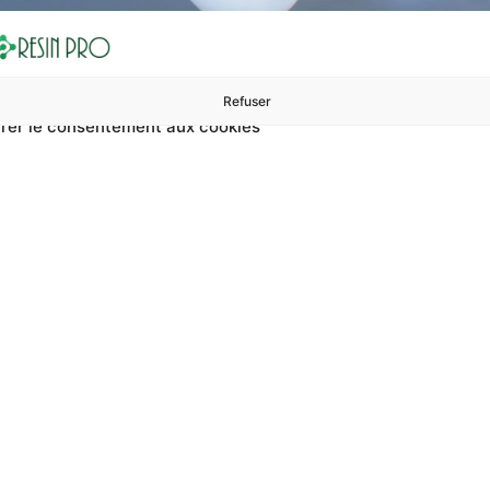
Refuser
rer le consentement aux cookies
ures à 99 €
ents
Accessoires et polissage
Sols et revêtements
Boug
 Prix De Résine Instruc