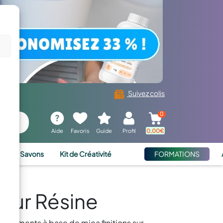
Suivez colis
0
Aide
Favoris
Guide
Profil
0,00
€
ies et Savons
Kit de Créativité
FORMATIONS
 Sur Résine
r pigments à base de mica finitions sur