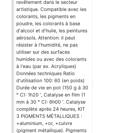
revêtement dans le secteur
s
artistique. Compatible avec les
colorants, les pigments en
nd
poudre, les colorants à base
deux
d'alcool et d'huile, les peintures
s
aérosols. Attention: il peut
 Eau
résister à l'humidité, ne pas
utiliser sur des surfaces
dre
humides ou avec des colorants
e
à l'eau (par ex. Acryliques)
Données techniques Ratio
d'utilisation 100: 60 (en poids)
tout
Durée de vie en pot (150 g à 30
° C): 1h20 ', Catalyse en film (1
uez
mm à 30 ° C): 6h00 '. Catalyse
u'à
complète après 24 heures, KIT
3 PIGMENTS MÉTALLIQUES :
+aluminium, +or, +cuivre
ange
(pigment métallique). Pigments