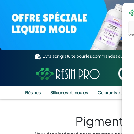
Gé
Livraison gratuite pour les commandes supérie
Résines
Silicones et moules
Colorants et Pigm
Pigments à
Vous êtes intéressé par pigments à base de m