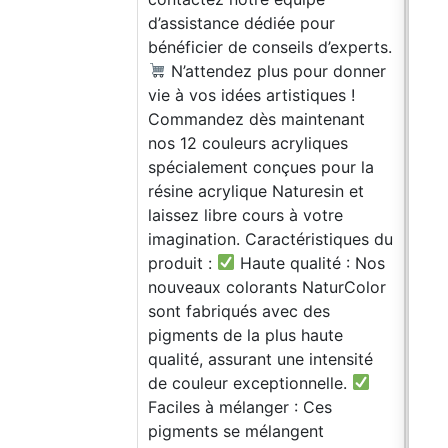
d’assistance dédiée pour
spéc
bénéficier de conseils d’experts.
revê
N’attendez plus pour donner
arti
vie à vos idées artistiques !
colo
Commandez dès maintenant
poud
nos 12 couleurs acryliques
d'al
spécialement conçues pour la
aéro
résine acrylique Naturesin et
rési
laissez libre cours à votre
util
imagination. Caractéristiques du
hum
produit :
Haute qualité : Nos
à l'
nouveaux colorants NaturColor
Don
sont fabriqués avec des
d'ut
pigments de la plus haute
Duré
qualité, assurant une intensité
° C)
de couleur exceptionnelle.
mm à
Faciles à mélanger : Ces
comp
pigments se mélangent
+ S