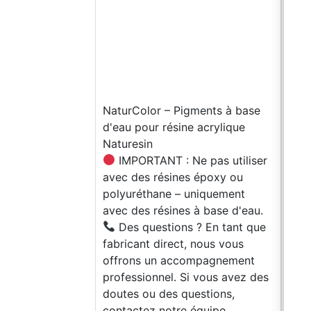
et r
épox
odeu
œuvr
d'ob
pann
NaturColor – Pigments à base
tech
d'eau pour résine acrylique
les 
Naturesin
meub
IMPORTANT : Ne pas utiliser
prof
avec des résines époxy ou
la c
polyuréthane – uniquement
sur 
avec des résines à base d'eau.
et l
Des questions ? En tant que
fixa
fabricant direct, nous vous
déco
offrons un accompagnement
etc.
professionnel. Si vous avez des
prot
doutes ou des questions,
tran
contactez notre équipe
La f