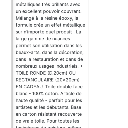
le,
métalliques très brillants avec
es
un excellent pouvoir couvrant.
Mélangé à la résine époxy, la
ule.
formule crée un effet métallique
sur n’importe quel produit ! La
large gamme de nuances
permet son utilisation dans les
beaux-arts, dans la décoration,
dans la restauration et dans de
dre
nombreux usages industriels. +
TOILE RONDE (D.20cm) OU
s
RECTANGULAIRE (20x20cm)
e de
EN CADEAU. Toile double face
blanc - 100% coton. Article de
es
haute qualité - parfait pour les
artistes et les débutants. Base
en carton résistant recouverte
de vraie toile. Pour toutes les
techniques de peinture, même