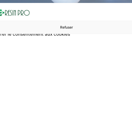
Refuser
rer le consentement aux cookies
ures à 99 €
ents
Accessoires et polissage
Sols et revêtements
Boug
 Base De Mica Finitions
ica finitions sur résine ? Sur RESIN PRO, vous pouvez trouve