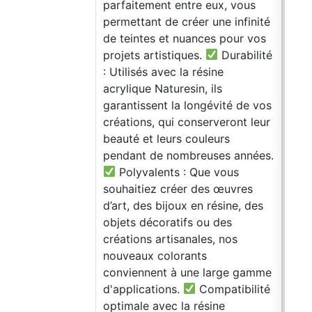
parfaitement entre eux, vous
PIG
permettant de créer une infinité
idéa
de teintes et nuances pour vos
déco
projets artistiques.
Durabilité
conc
: Utilisés avec la résine
ajou
acrylique Naturesin, ils
rési
garantissent la longévité de vos
vou
créations, qui conserveront leur
créa
beauté et leurs couleurs
vrai
pendant de nombreuses années.
ATTE
Polyvalents : Que vous
dans
souhaitiez créer des œuvres
phos
d’art, des bijoux en résine, des
cont
objets décoratifs ou des
TOI
créations artisanales, nos
REC
nouveaux colorants
EN 
conviennent à une large gamme
blan
d'applications.
Compatibilité
haut
optimale avec la résine
arti