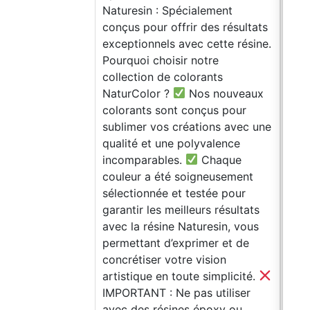
Naturesin : Spécialement
en c
conçus pour offrir des résultats
de v
exceptionnels avec cette résine.
tec
Pourquoi choisir notre
pou
collection de colorants
éta
NaturColor ?
Nos nouveaux
ce p
colorants sont conçus pour
pât
sublimer vos créations avec une
@baz
qualité et une polyvalence
coul
incomparables.
Chaque
encr
couleur a été soigneusement
chez
sélectionnée et testée pour
trav
garantir les meilleurs résultats
l'al
avec la résine Naturesin, vous
Her 
permettant d’exprimer et de
201
concrétiser votre vision
sha
artistique en toute simplicité.
(@nj
IMPORTANT : Ne pas utiliser
8:1
avec des résines époxy ou
ker