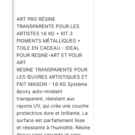
nt
ART PRO RÉSINE
les
TRANSPARENTE POUR LES
l est
ARTISTES 1.6 KG + KIT 3
rnis
PIGMENTS MÉTALLIQUES +
r
TOILE EN CADEAU - IDEAL
POUR RESINE-ART ET POUR
r
ART
es
RÉSINE TRANSPARENTE POUR
iau,
LES ŒUVRES ARTISTIQUES ET
FAIT MAISON - 1.6 KG Système
époxy auto-nivelant
on-
transparent, résistant aux
 peut
rayons UV, qui crée une couche
a
protectrice dure et brillante. La
t du
surface est parfaitement lisse
et
et résistante à l'humidité. Résine
té.
époxy sans solvants et sans