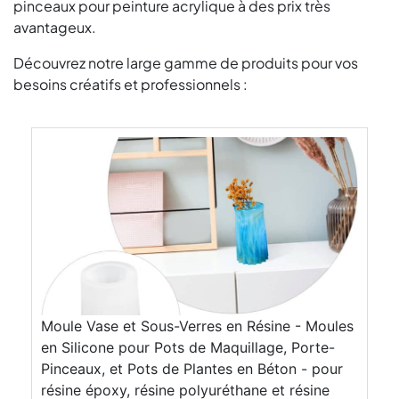
pinceaux pour peinture acrylique à des prix très
avantageux.
Découvrez notre large gamme de produits pour vos
besoins créatifs et professionnels :
Moule Vase et Sous-Verres en Résine - Moules
en Silicone pour Pots de Maquillage, Porte-
Pinceaux, et Pots de Plantes en Béton - pour
résine époxy, résine polyuréthane et résine