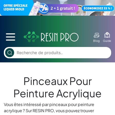
Blog
Guide
Pinceaux Pour
Peinture Acrylique
Vous êtes intéressé par pinceaux pour peinture
acrylique ? Sur RESIN PRO, vous pouvez trouver