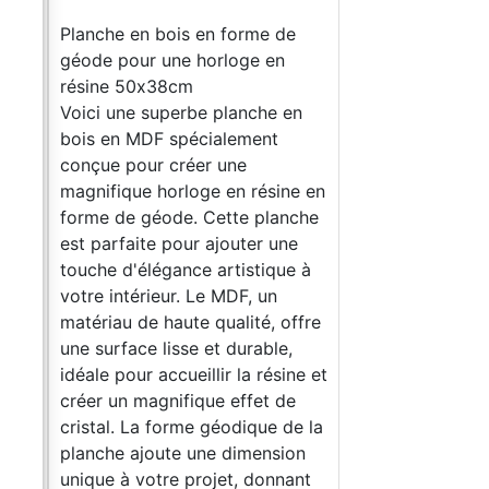
e
Planche en bois en forme de
géode pour une horloge en
résine 50х38cm
en
Voici une superbe planche en
bois en MDF spécialement
conçue pour créer une
e en
magnifique horloge en résine en
che
forme de géode. Cette planche
e
est parfaite pour ajouter une
e à
touche d'élégance artistique à
votre intérieur. Le MDF, un
ffre
matériau de haute qualité, offre
une surface lisse et durable,
ne et
idéale pour accueillir la résine et
e
créer un magnifique effet de
e la
cristal. La forme géodique de la
on
planche ajoute une dimension
ant
unique à votre projet, donnant