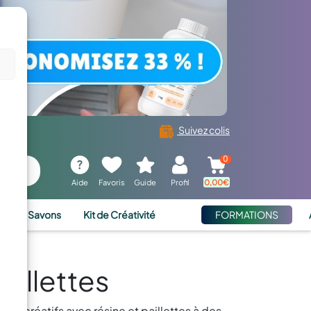
Suivez colis
0
Aide
Favoris
Guide
Profil
0,00
€
ies et Savons
Kit de Créativité
FORMATIONS
aillettes
jets créatifs avec résine et paillettes à des