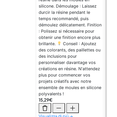
silicone. Démoulage : Laissez
sous
durcir la résine pendant le
pour
temps recommandé, puis
Comp
démoulez délicatement. Finition
Fon
: Polissez si nécessaire pour
SPA
obtenir une finition encore plus
desi
brillante.
Conseil : Ajoutez
déco
des colorants, des paillettes ou
coul
des inclusions pour
pers
personnaliser davantage vos
votr
créations en résine. N'attendez
Rési
plus pour commencer vos
llet
projets créatifs avec notre
pour
ensemble de moules en silicone
dura
polyvalents !
cat
15,29
€
126
Visualizza di più →
Visu