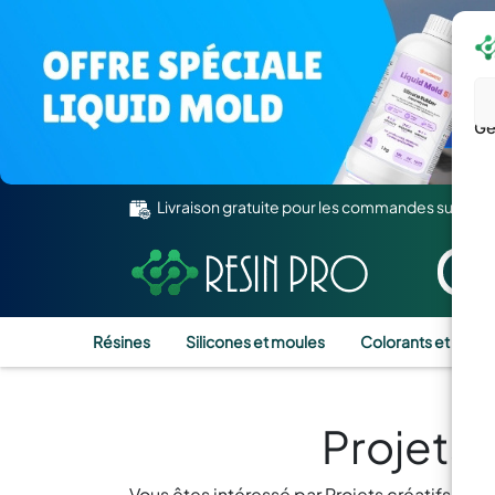
Gé
Livraison gratuite pour les commandes supérie
Résines
Silicones et moules
Colorants et Pigm
Projets 
Vous êtes intéressé par Projets créatifs avec