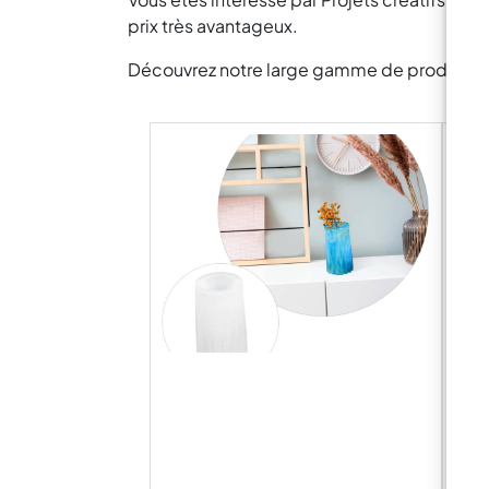
prix très avantageux.
Découvrez notre large gamme de produits pou
Pail
touc
Les 
l'él
vos 