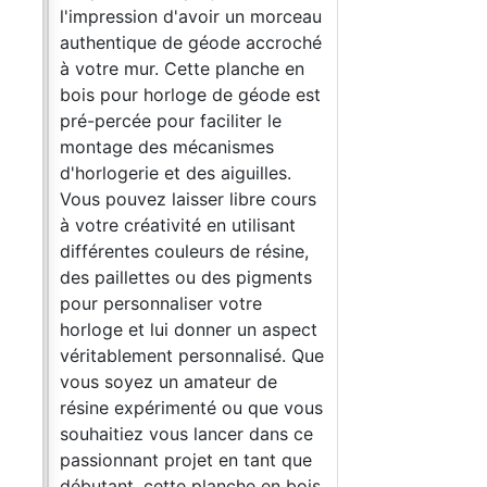
ceau
l'impression d'avoir un morceau
oché
authentique de géode accroché
en
à votre mur. Cette planche en
 est
bois pour horloge de géode est
pré-percée pour faciliter le
montage des mécanismes
d'horlogerie et des aiguilles.
ours
Vous pouvez laisser libre cours
t
à votre créativité en utilisant
ne,
différentes couleurs de résine,
nts
des paillettes ou des pigments
pour personnaliser votre
pect
horloge et lui donner un aspect
 Que
véritablement personnalisé. Que
vous soyez un amateur de
vous
résine expérimenté ou que vous
 ce
souhaitiez vous lancer dans ce
que
passionnant projet en tant que
bois
débutant, cette planche en bois