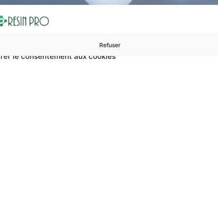
Refuser
rer le consentement aux cookies
ures à 99 €
ents
Accessoires et polissage
Sols et revêtements
Boug
Créatifs Avec Résine Et P
 résine et paillettes ? Sur RESIN PRO, vous pouvez trouver Pro