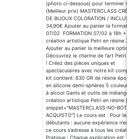
(photo ci-dessous) pour terminer le pro
(Meilleur prix) MASTERCLASS CRÉATI
DE BIJOUX COLORATION / INCLUSION
34,90€ Ajouter au panier la formation
07/02 FORMATION 07/02 à 18h + Kit 
création artistique Petri en résine 71.82
Ajouter au panier la meilleure option!
Découvrez le charme de l’art Petri en r
! Créez des pièces uniques et
spectaculaires avec notre kit complet. 
kit contient: 830 GR de résine époxy M
en silicone demi-sphères 5 couleurs d’
à alcool Gants et outils de mélange Kit
création artistique Petri en résine [xyz-
snippet="MASTERCLASS-NO-BOTTONI
ACQUISTO"] Le cours est : Pour les
débutants : aucune expérience n’est re
ce cours s’adresse à tous les créatifs !
Pratique : Chaque explication est