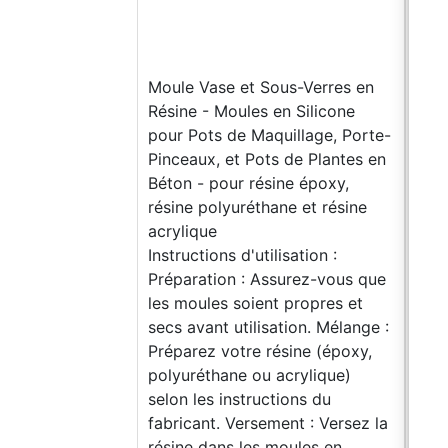
offr
aux 
cons
Moule Vase et Sous-Verres en
temp
Résine - Moules en Silicone
bien
pour Pots de Maquillage, Porte-
des
Pinceaux, et Pots de Plantes en
prof
Béton - pour résine époxy,
touc
résine polyuréthane et résine
soph
acrylique
Ajo
Instructions d'utilisation :
esth
Préparation : Assurez-vous que
les 
les moules soient propres et
Resi
secs avant utilisation. Mélange :
sols
Préparez votre résine (époxy,
Effe
polyuréthane ou acrylique)
écla
selon les instructions du
sols
fabricant. Versement : Versez la
bril
résine dans les moules en
saup