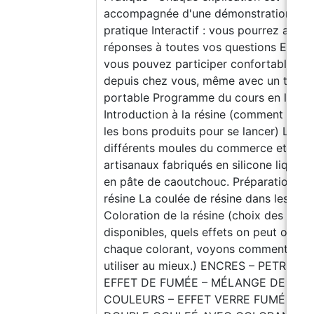
accompagnée d'une démonstration
pratique Interactif : vous pourrez avoir
réponses à toutes vos questions En lign
vous pouvez participer confortablemen
depuis chez vous, même avec un télép
portable Programme du cours en ligne
Introduction à la résine (comment chois
les bons produits pour se lancer) Les
différents moules du commerce et
artisanaux fabriqués en silicone liquide
en pâte de caoutchouc. Préparation de 
résine La coulée de résine dans les mou
Coloration de la résine (choix des coul
disponibles, quels effets on peut obteni
chaque colorant, voyons comment les
utiliser au mieux.) ENCRES – PETRIDISH
EFFET DE FUMÉE – MÉLANGE DE
COULEURS – EFFET VERRE FUMÉ –