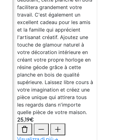
facilitera grandement votre
travail. C'est également un
mis
excellent cadeau pour les amis
et la famille qui apprécient
ne
l'artisanat créatif. Ajoutez une
à
touche de glamour naturel à
en
votre décoration intérieure en
 en
créant votre propre horloge en
résine géode grâce à cette
planche en bois de qualité
urs à
supérieure. Laissez libre cours à
une
votre imagination et créez une
us
pièce unique qui attirera tous
les regards dans n'importe
n.
quelle pièce de votre maison.
25,19
€
Visualizza di più →