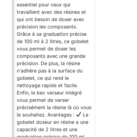
ur
essentiel pour ceux qui
rez
travaillent avec des résines et
qui ont besoin de doser avec
précision les composants.
"ONE-
Grâce à sa graduation précise
ment
de 100 ml à 2 litres, ce gobelet
ide
vous permet de doser les
ité +
composants avec une grande
ue
précision. De plus, la résine
nte
n'adhère pas à la surface du
gobelet, ce qui rend le
pâte
nettoyage rapide et facile.
 un
Enfin, le bec verseur intégré
.
vous permet de verser
t la
précisément la résine là où vous
»
le souhaitez. Avantages :
Le
gobelet doseur en résine a une
capacité de 2 litres et une
ques
graduation précise de 100 ml