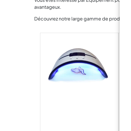
avantageux.
Découvrez notre large gamme de produits pou
Rési
«IC
Durc
Poss
Faci