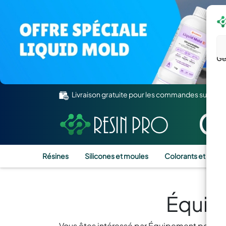
Gé
Livraison gratuite pour les commandes supérie
Résines
Silicones et moules
Colorants et Pigm
Équipe
Vous êtes intéressé par Équipement pour trava