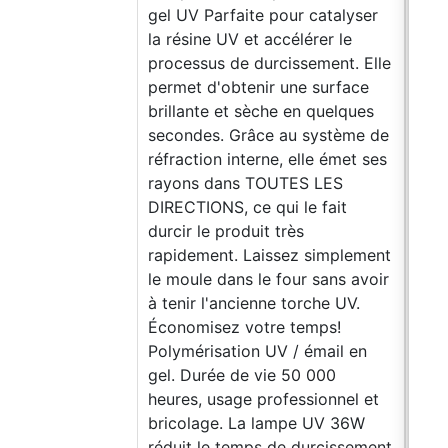
gel UV Parfaite pour catalyser
visc
la résine UV et accélérer le
de b
processus de durcissement. Elle
durc
permet d'obtenir une surface
rési
brillante et sèche en quelques
une 
secondes. Grâce au système de
tran
réfraction interne, elle émet ses
comp
rayons dans TOUTES LES
pâte
DIRECTIONS, ce qui le fait
sur 
durcir le produit très
en p
rapidement. Laissez simplement
épox
le moule dans le four sans avoir
réac
à tenir l'ancienne torche UV.
com
Économisez votre temps!
épox
Polymérisation UV / émail en
amin
gel. Durée de vie 50 000
cara
heures, usage professionnel et
sont
bricolage. La lampe UV 36W
exce
réduit le temps de durcissement
méc