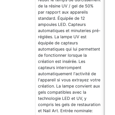
de la résine UV / gel de 50%
chim
par rapport aux appareils
haut
standard. Équipée de 12
surf
ampoules LED. Capteurs
auto
automatiques et minuteries pré-
être
réglées. La lampe UV est
colo
équipée de capteurs
pou
automatiques qui lui permettent
0,1%
de fonctionner lorsque la
être
création est insérée. Les
maté
capteurs interrompent
poud
automatiquement l'activité de
Ces 
l'appareil si vous extrayez votre
rési
création. La lampe convient aux
"I-C
gels compatibles avec la
pour
technologie LED et UV, y
+ Cr
compris les gels de restauration
Prot
et Nail Art. Entrée nominale:
Mode