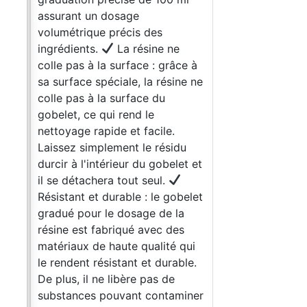
ent
assurant un dosage
1: 1
volumétrique précis des
ità
ingrédients.
La résine ne
colle pas à la surface : grâce à
sa surface spéciale, la résine ne
colle pas à la surface du
 D
gobelet, ce qui rend le
50 ±
nettoyage rapide et facile.
e
Laissez simplement le résidu
- 8h
durcir à l'intérieur du gobelet et
h
il se détachera tout seul.
 >
Résistant et durable : le gobelet
on :
gradué pour le dosage de la
résine est fabriqué avec des
r
matériaux de haute qualité qui
s
le rendent résistant et durable.
h
De plus, il ne libère pas de
n
substances pouvant contaminer