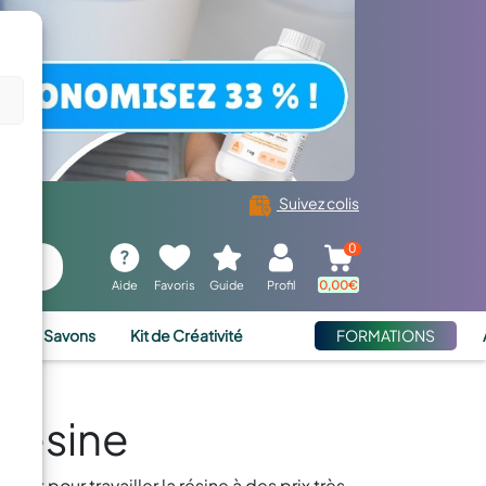
Suivez colis
0
Aide
Favoris
Guide
Profil
0,00
€
ies et Savons
Kit de Créativité
FORMATIONS
 Résine
nt pour travailler la résine à des prix très