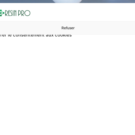
Refuser
rer le consentement aux cookies
ures à 99 €
ents
Accessoires et polissage
Sols et revêtements
Boug
ment Pour Travailler La
iller la résine ? Sur RESIN PRO, vous pouvez trouver Équipeme