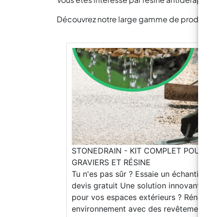
Découvrez notre large gamme de produits pou
STONEDRAIN - KIT COMPLET POUR S
GRAVIERS ET RÉSINE
Tu n'es pas sûr ? Essaie un échantillon Demandez un devis gratuit Une solution innovante, facile et durable pour vos espaces extérieurs ? Rénovez votre environnement avec des revêtements en gravier et résine ! Grâce à nos instructions simples et détaillées, transformer n'importe quelle surface devient un jeu d'enfant : l'application est très facile et – surtout – économique, accessible à tous. Si vous préférez faire appel à un professionnel, cliquez sur le bouton ci-dessous pour découvrir la liste de nos applicateurs partenaires. (Le service de pose et de transport n’est pas inclus dans le prix) Liste des poseurs disponible Télécharger le catalogue https://www.youtube.com/watch?v=Mqk4ahWeHtY&list=TLGGlY_nd0vgkooxNTA1MjAyNQ&t Caractéristiques du Produit : Facile à appliquer : Aucune expérience requise. Suivez nos instructions étape par étape pour un résultat impeccable. Notre résine transparente, appliquée au pinceau ou au rouleau, garantit une préparation parfaite du support. Pratique : Compatible avec tous types de graviers lavés et séchés. Économique : Évitez des travaux de rénovation coûteux et redonnez facilement vie à vos surfaces avec un budget réduit. Personnalisable : Choisissez parmi une large gamme de granulométries et de couleurs pour créer la surface parfaite pour votre espace. Que vous souhaitiez rénover votre jardin ou aménager vos extérieurs, nous sommes là pour donner vie à vos envies ! Voici comment l’appliquer https://www.youtube.com/watch?v=pKtWpD5FSAg Nos couleurs Blanc Sost Ivoire Dorè Gris Flanel Tolosa Rouge Cardinal Blanc Carrara Gris Bardiglio Gris Occhialino Jaune Mori Rouge Vérone Noir Ébène Applications Réalisation de revêtements décoratifs continus, drainants, antidérapants et carrossables. Revêtements à effet gravier pour une large gamme d’environnements urbains : bords de piscine, pistes cyclables, allées, ruelles, places, balcons, terrasses, espaces communs résidentiels, cours et parkings. Revêtements pour centres commerciaux et espaces publics aménagés. Propriétés principales: Haute résistance mécanique, aux chocs et à l'usure Effet antidérapant pour une sécurité accrue Excellente résistance aux chocs thermiques, assurant une durabilité dans le temps. Effet drainant pour prévenir les stagnations d'eau. Très faible entretien dans le temps, réduisant les coûts et les inconvénients. Émission très faible de composés organiques volatils (VOC FREE), assurant un environnement plus sain. Résistant aux agents atmosphériques et aux rayons UV, pour une longue durabilité et une brillance des couleurs. Excellente résistance chimique, protégeant la surface contre la corrosion et les dommages. Excellente adhérence aux supports, garantissant une pose stable et sécurisée. Facilité d'utilisation, rendant le processus d'installation simple et efficace. Très faible indice de jaunissement, préservant l'aspect d'origine au fil du temps. FAQ Générales Quels types de résines proposez-vous pour les revêtements de sol ? Nous proposons des résines pour les sols industriels à base de ciment, des sols autolissants colorés, des sols pour garages, des revêtements drainants avec des graviers et des revêtements pour carrelages. Quels types de résines proposez-vous pour les revêtements de sol ? Nous proposons des résines pour les sols industriels à base de ciment, des sols autolissants colorés, des sols pour garages, des revêtements drainants avec des graviers et des revêtements pour carrelages. Quels sont les avantages des résines par rapport à d'autres matériaux pour les sols ? Les résines offrent une haute résistance à l’usure, une facilité d’entretien, une durabilité, une imperméabilité et une esthétique personnalisable. Y a-t-il des conditions climatiques particulières nécessaires pour l'application des résines ? Oui, l’application des résines nécessite des conditions climatiques spécifiques pour assurer une adhérence et une solidification correctes. Il est préférable d’éviter des températures trop basses ou trop élevées ainsi qu’une humidité élevée. Revêtements de sol drainants en graviers Qu'est-ce qu'un pavement drainant ? Un pavement drainant est une surface conçue pour permettre à l’eau (de pluie ou autre) de passer à travers, évitant ainsi les stagnations et réduisant le risque d’inondation. Il est composé d’un mélange spécial de gravier et de résine, qui permet une dispersion optimale du flux d’eau vers le sous-sol. Qu'est-ce qu'un pavement drainant ? Un pavement drainant est une surface conçue pour permettre à l’eau (de pluie ou autre) de passer à travers, évitant ainsi les stagnations et réduisant le risque d’inondation. Il est composé d’un mélange spécial de gravier et de résine, qui permet une dispersion optimale du flux d’eau vers le sous-sol. Quels sont les avantages d'un pavement drainant ? Esthétique agréable et personnalisable Coûts d’application très bas Excellent drainage de l’eau Résistance aux intempéries et au gel Surface antidérapante Faible entretien Possibilité de le faire soi-même Durabilité accrue par rapport aux revêtements traditionnels dans les zones à fortes précipitations Dans quels environnements est-il conseillé d'installer un pavement drainant ? Zones extérieures sujettes à des pluies fréquentes Parkings et allées Jardins et cours Zones piétonnes et cyclables Espaces publics tels que les places et les parcs Espaces communs tels que les terrasses et les places Quels matériaux sont utilisés pour réaliser un pavement drainant ? Apprêt époxy Graviers sélectionnés, lavés et séchés Liant époxy Combien de temps faut-il pour une application complète ? L’application est extrêmement rapide : si elle est appliquée le matin (à au moins 20°C), elle sera praticable pour un trafic léger après environ 12 heures. La dureté maximale (circulable) est atteinte après environ 36-48 heures (selon la température ambiante). À des températures élevées, ces délais sont considérablement réduits, accélérant le processus de durcissement. Comment installer un pavement drainant ? Préparation du substrat existant avec un apprêt époxy et du sable de quartz Placement du matériau drainant (mélange de gravier et de résine) Compactage et nivellement du pavement Scellement ou traitement de surface, si nécessaire Quel est l'entretien nécessaire pour un pavement drainant ? Le pavement drainant est très résistant et ne nécessite pas de soins particuliers différents de tout autre pavement extérieur. Quelle est la durée de vie d'un pavement drainant ? La durée de vie dépend de plusieurs facteurs, mais en général, le pavement peut durer des décennies avec un entretien approprié. Les pavements drainants sont-ils écologiques ? Oui, ils aident à gérer l’eau de pluie de manière plus durable, réduisent le risque d’inondation et peuvent contribuer à la recharge des nappes phréatiques. Quels sont les coûts associés à l'installation d'un pavement drainant ? Les coûts sont généralement très bas et varient en fonction des mètres carrés sélectionnés et des conditions du site. Le prix du cycle ResinPro commence à 19,90 €/m². Contactez notre support technique pour un devis personnalisé. Les pavements drainants sont-ils adaptés aux climats froids ? Oui, mais il est important que l’installation soit effectuée correctement. Puis-je installer le pavement drainant moi-même ? Certainement, l’application est simple et rapide, ne nécessitant pas de compétences spécifiques. Pour les grandes surfaces, il est recommandé d’utiliser une bétonnière pour faciliter le mélange entre le gravier et la résine. Un service d'ins