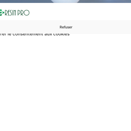
Refuser
rer le consentement aux cookies
ures à 99 €
ents
Accessoires et polissage
Sols et revêtements
Boug
Résine Antidérapante
 ? Sur RESIN PRO, vous pouvez trouver résine antidérapante 