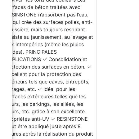
surfaces de béton traitées avec
RESINSTONE n’absorbent pas l’eau,
ce qui crée des surfaces polies, anti-
poussière, mais toujours respirant.
Résiste au jaunissement, au lavage et
aux intempéries (même les pluies
acides). PRINCIPALES
APPLICATIONS ✓ Consolidation et
protection des surfaces en béton. ✓
Excellent pour la protection des
intérieurs tels que caves, entrepôts,
garages, etc. ✓ Idéal pour les
surfaces extérieures telles que les
cours, les parkings, les allées, les
cours, etc. grâce à son excellente
propriétés anti-UV ✓ RESINSTONE
peut être appliqué juste après 8
heures après la réalisation du produit