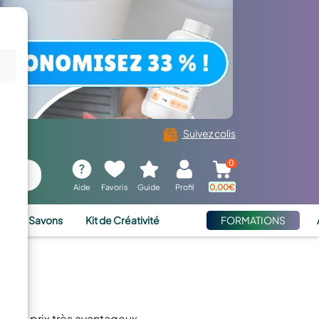
Suivez colis
0
Aide
Favoris
Guide
Profil
0,00
€
ies et Savons
Kit de Créativité
FORMATIONS
à des prix très avantageux.