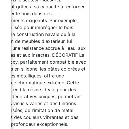
mment grâce à sa capacité à renforcer
rotéger le bois dans des
ronnements exigeants. Par exemple,
 est utilisée pour imprégner le bois
iné à la construction navale ou à la
ication de meubles d'extérieur, lui
érant une résistance accrue à l'eau, aux
issures et aux insectes. DÉCORATIF La
ne époxy, parfaitement compatible avec
moules en silicone, les pâtes colorées et
poudres métalliques, offre une
valence chromatique extrême. Cette
riété rend la résine idéale pour des
tions décoratives uniques, permettant
effets visuels variés et des finitions
onnalisées, de l'imitation de métal
ieux à des couleurs vibrantes et des
ts de profondeur exceptionnels.