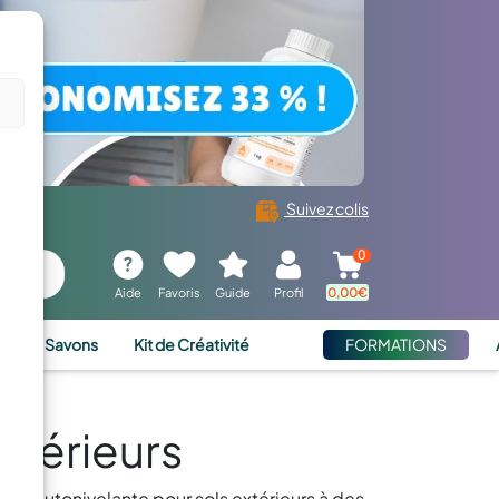
Suivez colis
0
Aide
Favoris
Guide
Profil
0,00
€
ies et Savons
Kit de Créativité
FORMATIONS
xtérieurs
sine autonivelante pour sols extérieurs à des