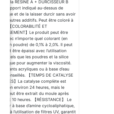
nger la RÉSINE A + DURCISSEUR B
 le rapport indiqué au-dessus de
ballage et de la laisser durcir sans avoir
in d'autres additifs. Peut être coloré à
onté. 【COLORABILITÉ ET
SSISSEMENT】Le produit peut être
ré avec n’importe quel colorant (en
 ou en poudre) de 0,1% à 2,0%. Il peut
ement être épaissi avec l’utilisation
ertes tels que les poudres et la silice
génique pour augmenter la viscosité.
colorants acryliques ou à base d’eau
t déconseillés. 【TEMPS DE CATALYSE
HEURES】La catalyse complète est
nue en environ 24 heures, mais le
uit peut être extrait du moule après
lement 10 heures. 【RÉSISTANCE】 Le
isseur à base d’amine cycloaliphatique,
ugué à l’utilisation de filtres UV, garantit