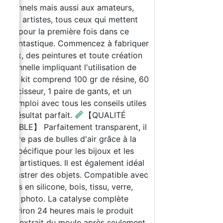
essionnels mais aussi aux amateurs,
teurs, artistes, tous ceux qui mettent
pieds pour la première fois dans ce
e fantastique. Commencez à fabriquer
bijoux, des peintures et toute création
essionnelle impliquant l'utilisation de
ne. Le kit comprend 100 gr de résine, 60
e durcisseur, 1 paire de gants, et un
 d'emploi avec tous les conseils utiles
 un résultat parfait.
【QUALITÉ
CCABLE】 Parfaitement transparent, il
corpore pas de bulles d'air grâce à la
ule spécifique pour les bijoux et les
tions artistiques. Il est également idéal
 encastrer des objets. Compatible avec
moules en silicone, bois, tissu, verre,
er ou photo. La catalyse complète
d environ 24 heures mais le produit
 être extrait du moule après seulement