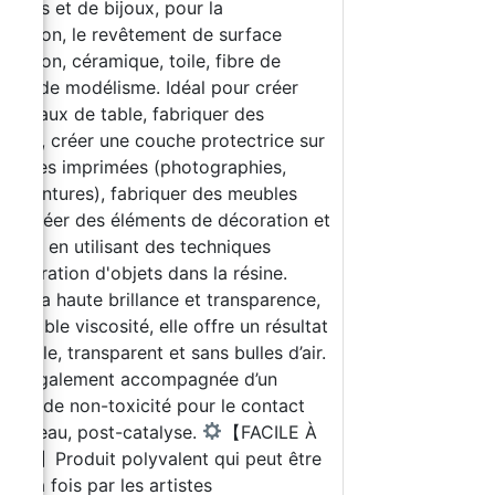
stiques et de bijoux, pour la
auration, le revêtement de surface
s, béton, céramique, toile, fibre de
e) et de modélisme. Idéal pour créer
plateaux de table, fabriquer des
enirs, créer une couche protectrice sur
images imprimées (photographies,
es, peintures), fabriquer des meubles
gn, créer des éléments de décoration et
esign en utilisant des techniques
corporation d'objets dans la résine.
e à sa haute brillance et transparence,
sa faible viscosité, elle offre un résultat
ccable, transparent et sans bulles d’air.
 est également accompagnée d’un
ificat de non-toxicité pour le contact
 la peau, post-catalyse.
【FACILE À
ISER】Produit polyvalent qui peut être
sé à la fois par les artistes