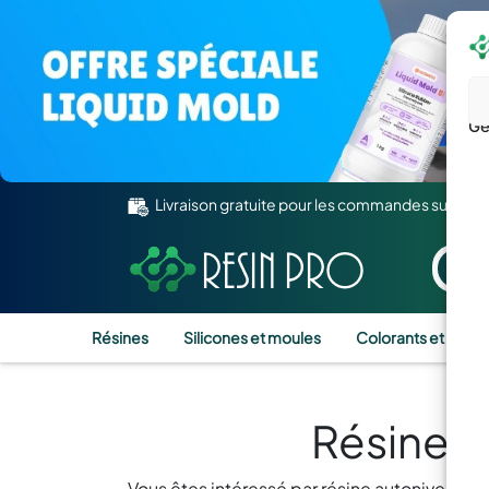
Gé
Livraison gratuite pour les commandes supérie
Résines
Silicones et moules
Colorants et Pigm
Résine A
Vous êtes intéressé par résine autonivelante