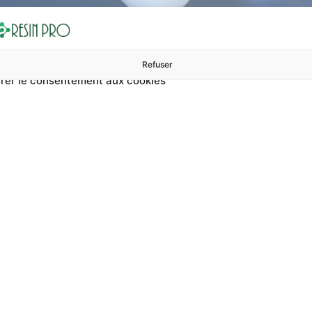
Refuser
rer le consentement aux cookies
ures à 99 €
ents
Accessoires et polissage
Sols et revêtements
Boug
utonivelante Pour Sols E
 pour sols extérieurs ? Sur RESIN PRO, vous pouvez trouver ré