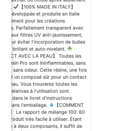
eures.
【100% MADE IN ITALY】
ule développée et produite en Italie
ifiquement pour les créations
stiques. Parfaitement transparent avec
nouveaux filtres UV anti-jaunissement,
ide pour éviter l'incorporation de bulles
r. Très brillant et auto-nivelant.
NTACT AVEC LA PEAU】 Toutes les
nes Resin Pro sont Ininflammables, sans
ant et sans odeur. Cette résine, une fois
ie, est un composé sûr pour un contact
 la peau. Vous trouverez toutes les
ées relatives à l'utilisation sont
quées dans le livret d'instructions
enu dans l'emballage.
【COMMENT
ISER】 Le rapport de mélange 100: 60
 ce produit très facile à utiliser. Étant
résine à deux composants, il suffit de