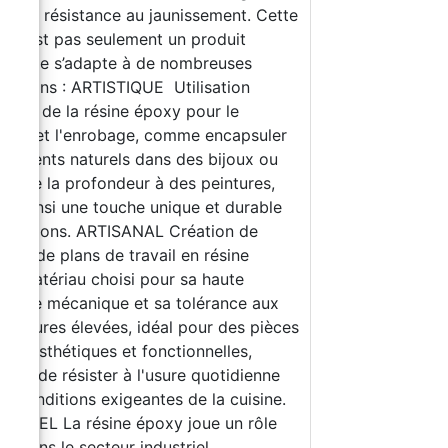
haute résistance au jaunissement. Cette
ne n’est pas seulement un produit
le, elle s’adapte à de nombreuses
ications : ARTISTIQUE Utilisation
stique de la résine époxy pour le
age et l'enrobage, comme encapsuler
éléments naturels dans des bijoux ou
ter de la profondeur à des peintures,
ant ainsi une touche unique et durable
créations. ARTISANAL Création de
es et de plans de travail en résine
y, matériau choisi pour sa haute
stance mécanique et sa tolérance aux
ératures élevées, idéal pour des pièces
 fois esthétiques et fonctionnelles,
bles de résister à l'usure quotidienne
ux conditions exigeantes de la cuisine.
STRIEL La résine époxy joue un rôle
ial dans le secteur industriel,