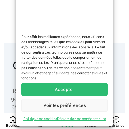
Pour offrir les meilleures expériences, nous utilisons
des technologies telles que les cookies pour stocker
et/ou accéder aux informations des appareils. Le fait
de consentir à ces technologies nous permettra de
traiter des données telles que le comportement de
Chez vous, directement
navigation ou les ID uniques sur ce site. Le fait de ne
pas consentir ou de retirer son consentement peut
du producteur !
avoir un effet négatif sur certaines caractéristiques et
fonctions.
Accepter
ResinPro est le fabricant direct de notre
gamme de résines pour les entreprises et
Voir les préférences
les amateurs , garantissant les prix les plus
bas du marché.
0
Politique de cookies
Déclaration de confidentialité
0,00
€
Boutique
Profil
Favoris
Assistance