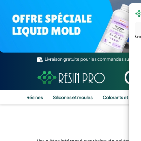
Gé
Livraison gratuite pour les commandes supérie
Résines
Silicones et moules
Colorants et Pigm
R
Vous êtes intéressé par résine de sol transp