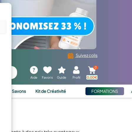
Suivez colis
0
Aide
Favoris
Guide
Profil
0,00
€
ies et Savons
Kit de Créativité
FORMATIONS
te
nsparente à des prix très avantageux.