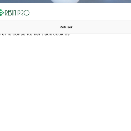
Refuser
rer le consentement aux cookies
ures à 99 €
ents
Accessoires et polissage
Sols et revêtements
Boug
ésine De Sol Transparen
arente ? Sur RESIN PRO, vous pouvez trouver résine de sol tra