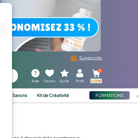
Suivez colis
0
Aide
Favoris
Guide
Profil
0,00
€
ies et Savons
Kit de Créativité
FORMATIONS
re
pérature à des prix très avantageux.