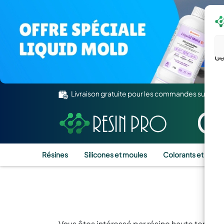
Gé
Livraison gratuite pour les commandes supérie
Résines
Silicones et moules
Colorants et Pigm
R
Vous êtes intéressé par résine haute tempér