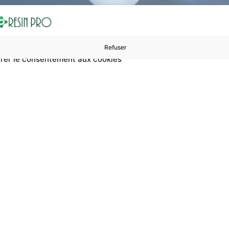
Refuser
rer le consentement aux cookies
ures à 99 €
ents
Accessoires et polissage
Sols et revêtements
Boug
ésine Haute Températu
ature ? Sur RESIN PRO, vous pouvez trouver résine haute tem