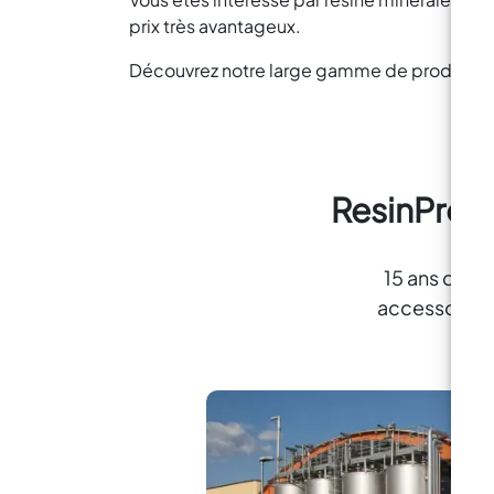
prix très avantageux.
Découvrez notre large gamme de produits pou
ResinPro :
15 ans d'exp
accessoires p