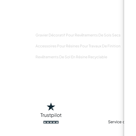
Gravier Décoratif Pour Revêtements De Sols Secs
Accessoires Pour Résines Pour Travaux De Finition
Revêtements De Sol En Résine Recyclable
Trustpilot
Service de livr