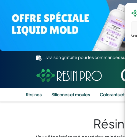
Gé
Livraison gratuite pour les commandes supérie
Résines
Silicones et moules
Colorants et Pigm
Résine 
Vous êtes intéressé par résine minérale blan