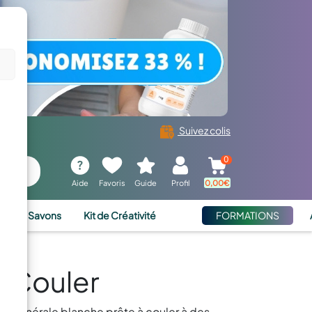
Suivez colis
0
Aide
Favoris
Guide
Profil
0,00
€
ies et Savons
Kit de Créativité
FORMATIONS
à Couler
ine minérale blanche prête à couler à des