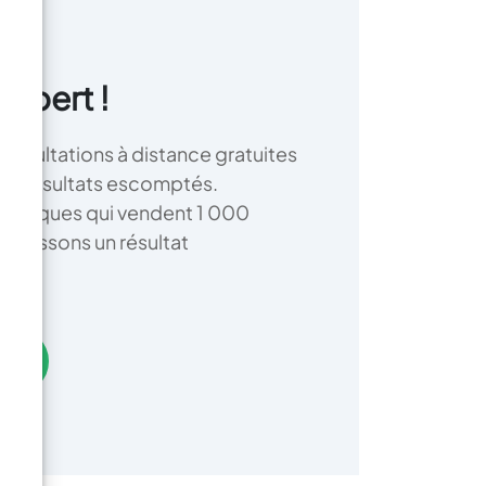
xpert !
nsultations à distance gratuites
r les résultats escomptés.
nériques qui vendent 1 000
rantissons un résultat
te