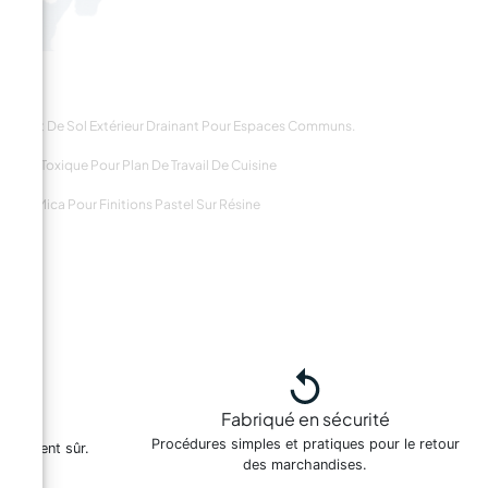
tement De Sol Extérieur Drainant Pour Espaces Communs.
e Non Toxique Pour Plan De Travail De Cuisine
e De Mica Pour Finitions Pastel Sur Résine
Fabriqué en sécurité
es
Procédures simples et pratiques pour le retour
paiement sûr.
des marchandises.