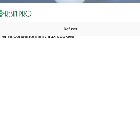
Refuser
rer le consentement aux cookies
ures à 99 €
ents
Accessoires et polissage
Sols et revêtements
Boug
Minérale Blanche Prête 
che prête à couler ? Sur RESIN PRO, vous pouvez trouver rés