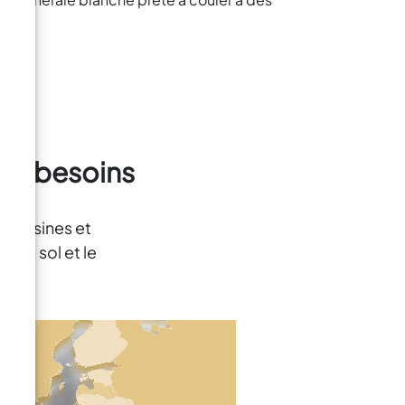
vos besoins
es résines et
t de sol et le