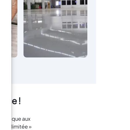
ance !
rtistique aux
té « limitée »