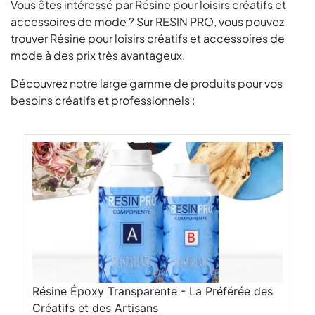
Vous êtes intéressé par Résine pour loisirs créatifs et
accessoires de mode ? Sur RESIN PRO, vous pouvez
trouver Résine pour loisirs créatifs et accessoires de
mode à des prix très avantageux.
Découvrez notre large gamme de produits pour vos
besoins créatifs et professionnels :
Résine Époxy Transparente - La Préférée des
Créatifs et des Artisans