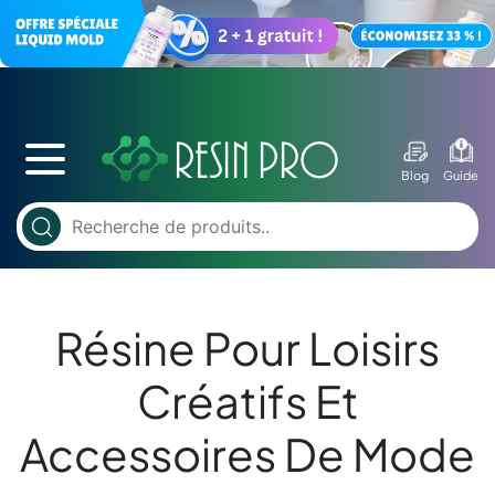
Blog
Guide
Résine Pour Loisirs
Créatifs Et
Accessoires De Mode