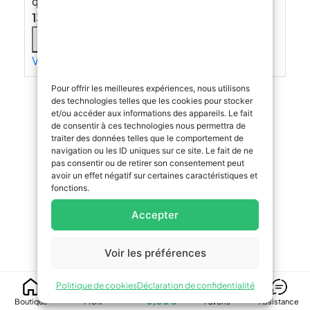
qu'elle soit gratuite ou payante, est interdite.
13,19
€
Visualizza di più →
Pour offrir les meilleures expériences, nous utilisons
des technologies telles que les cookies pour stocker
et/ou accéder aux informations des appareils. Le fait
ResinPro : une boutique
de consentir à ces technologies nous permettra de
traiter des données telles que le comportement de
unique pour tous vos
navigation ou les ID uniques sur ce site. Le fait de ne
pas consentir ou de retirer son consentement peut
besoins
avoir un effet négatif sur certaines caractéristiques et
fonctions.
Accepter
15 ans d'expérience à votre entière
disposition pour vous fournir des résines
Voir les préférences
et accessoires pour la créativité,
l'industrie, le bricolage, le revêtement
0
Politique de cookies
Déclaration de confidentialité
de sol et le nautisme
0,00
€
Boutique
Profil
Favoris
Assistance