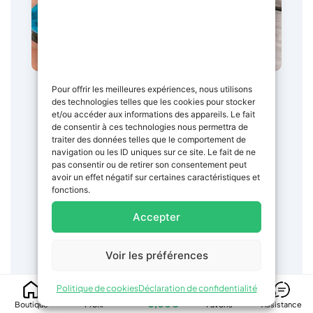
Pour offrir les meilleures expériences, nous utilisons
des technologies telles que les cookies pour stocker
et/ou accéder aux informations des appareils. Le fait
de consentir à ces technologies nous permettra de
traiter des données telles que le comportement de
navigation ou les ID uniques sur ce site. Le fait de ne
pas consentir ou de retirer son consentement peut
avoir un effet négatif sur certaines caractéristiques et
fonctions.
Accepter
Voir les préférences
0
Politique de cookies
Déclaration de confidentialité
0,00
€
Boutique
Profil
Favoris
Assistance