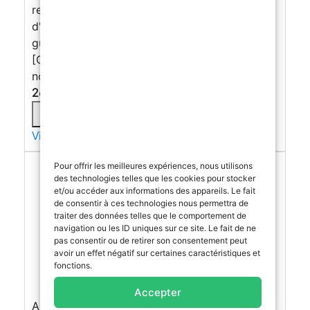
responsabilité de l'utilisateur final. Guide
d'utilisation des résines avec à retrouver le
guide à consulter ou à télécharger Cliquez ici
[CP_CALCULATED_FIELDS id="1"] téléchargez
notre application "Resin Calculator"
26,99
€
Visualizza di più →
Pour offrir les meilleures expériences, nous utilisons
des technologies telles que les cookies pour stocker
et/ou accéder aux informations des appareils. Le fait
de consentir à ces technologies nous permettra de
traiter des données telles que le comportement de
navigation ou les ID uniques sur ce site. Le fait de ne
pas consentir ou de retirer son consentement peut
avoir un effet négatif sur certaines caractéristiques et
fonctions.
Accepter
Alcool Isopropylique Pur à 99,9% – Nettoie,