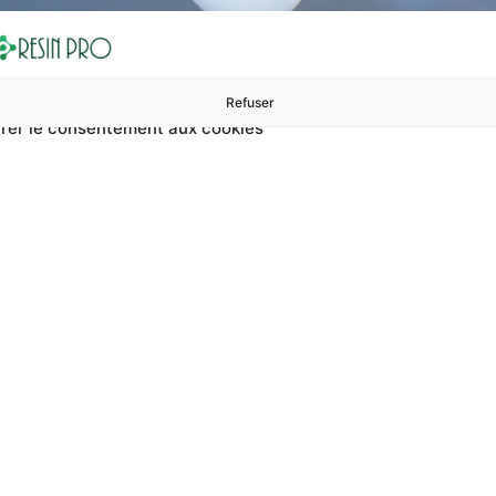
Refuser
rer le consentement aux cookies
ures à 99 €
ents
Accessoires et polissage
Sols et revêtements
Boug
ltra Lumineuse Pour Pro
e pour projets fluo ? Sur RESIN PRO, vous pouvez trouver rési