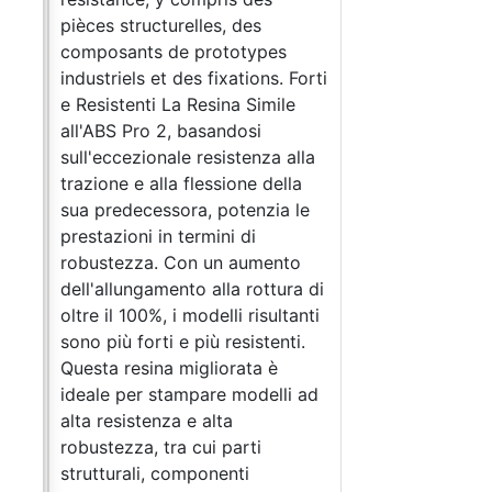
e les
pièces structurelles, des
ique
composants de prototypes
.
industriels et des fixations. Forti
 à
e Resistenti La Resina Simile
.
all'ABS Pro 2, basandosi
sull'eccezionale resistenza alla
lète
trazione e alla flessione della
sua predecessora, potenzia le
prestazioni in termini di
robustezza. Con un aumento
dell'allungamento alla rottura di
eur
oltre il 100%, i modelli risultanti
ique,
sono più forti e più resistenti.
tres
Questa resina migliorata è
ideale per stampare modelli ad
alta resistenza e alta
ement
robustezza, tra cui parti
pte
strutturali, componenti