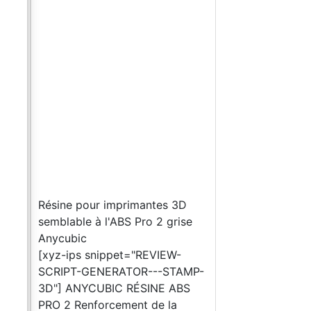
alie
vec
-
viter
r.
t.
U】
Résine pour imprimantes 3D
un
semblable à l'ABS Pro 2 grise
ct
Anycubic
z
[xyz-ips snippet="REVIEW-
 à
SCRIPT-GENERATOR---STAMP-
dans
3D"] ANYCUBIC RÉSINE ABS
enu
PRO 2 Renforcement de la