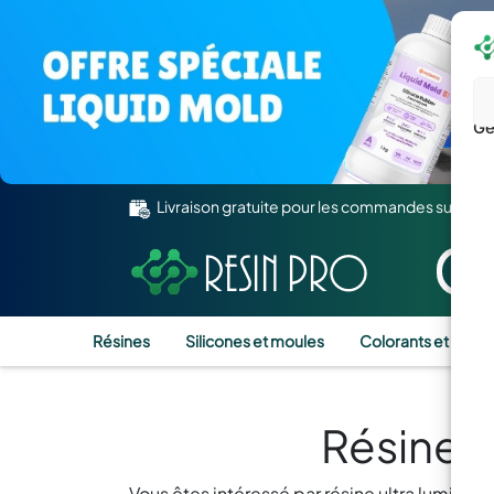
Gé
Livraison gratuite pour les commandes supérie
Résines
Silicones et moules
Colorants et Pigm
Résine U
Vous êtes intéressé par résine ultra lumineus