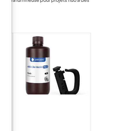
- La
NT /
ANT