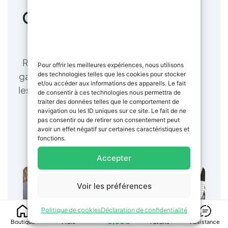
Chez vous, directement
du producteur !
ResinPro est le fabricant direct de notre
Pour offrir les meilleures expériences, nous utilisons
des technologies telles que les cookies pour stocker
gamme de résines pour les entreprises et
et/ou accéder aux informations des appareils. Le fait
les amateurs , garantissant les prix les plus
de consentir à ces technologies nous permettra de
traiter des données telles que le comportement de
bas du marché.
navigation ou les ID uniques sur ce site. Le fait de ne
pas consentir ou de retirer son consentement peut
avoir un effet négatif sur certaines caractéristiques et
fonctions.
En savoir plus
Accepter
Voir les préférences
0
Politique de cookies
Déclaration de confidentialité
0,00
€
Boutique
Profil
Favoris
Assistance