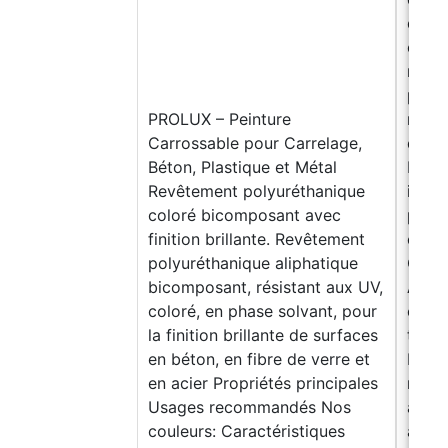
de vé
compo
renfo
plast
PROLUX – Peinture
renfo
Carrossable pour Carrelage,
décor
Béton, Plastique et Métal
Étanc
Revêtement polyuréthanique
imper
coloré bicomposant avec
pisci
finition brillante. Revêtement
conte
polyuréthanique aliphatique
CARA
bicomposant, résistant aux UV,
AVAN
coloré, en phase solvant, pour
compa
la finition brillante de surfaces
types
en béton, en fibre de verre et
Facil
en acier Propriétés principales
résis
Usages recommandés Nos
appli
couleurs: Caractéristiques
adhér