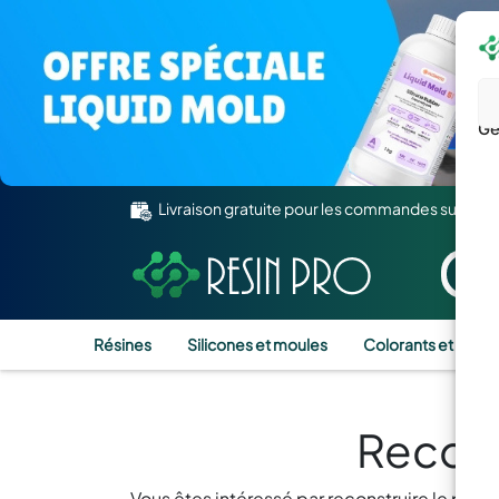
Gé
Livraison gratuite pour les commandes supérie
Résines
Silicones et moules
Colorants et Pigm
Recons
Vous êtes intéressé par reconstruire le pla