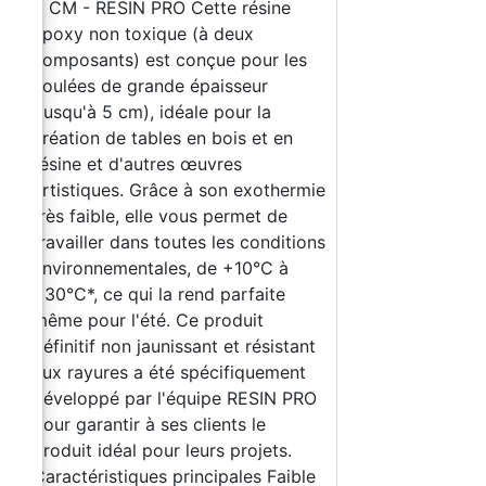
5 CM - RESIN PRO Cette résine
époxy non toxique (à deux
composants) est conçue pour les
coulées de grande épaisseur
(jusqu'à 5 cm), idéale pour la
création de tables en bois et en
résine et d'autres œuvres
artistiques. Grâce à son exothermie
très faible, elle vous permet de
travailler dans toutes les conditions
environnementales, de +10°C à
t
+30°C*, ce qui la rend parfaite
même pour l'été. Ce produit
définitif non jaunissant et résistant
aux rayures a été spécifiquement
développé par l'équipe RESIN PRO
pour garantir à ses clients le
produit idéal pour leurs projets.
Caractéristiques principales Faible