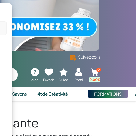
Suivez colis
0
Aide
Favoris
Guide
Profil
0,00
€
ies et Savons
Kit de Créativité
FORMATIONS
nquante
truire le plastique manquante à des prix