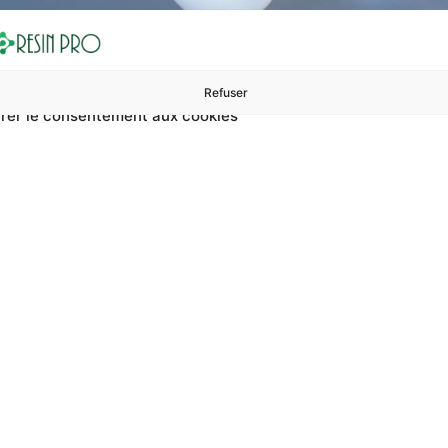
Refuser
rer le consentement aux cookies
ures à 99 €
ents
Accessoires et polissage
Sols et revêtements
Boug
truire Le Plastique Ma
stique manquante ? Sur RESIN PRO, vous pouvez trouver recons