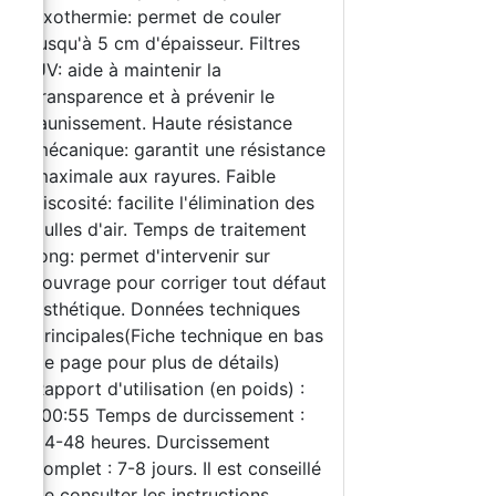
exothermie: permet de couler
jusqu'à 5 cm d'épaisseur. Filtres
UV: aide à maintenir la
transparence et à prévenir le
e
jaunissement. Haute résistance
mécanique: garantit une résistance
maximale aux rayures. Faible
viscosité: facilite l'élimination des
bulles d'air. Temps de traitement
long: permet d'intervenir sur
l'ouvrage pour corriger tout défaut
esthétique. Données techniques
principales(Fiche technique en bas
de page pour plus de détails)
Rapport d'utilisation (en poids) :
100:55 Temps de durcissement :
24-48 heures. Durcissement
complet : 7-8 jours. Il est conseillé
de consulter les instructions