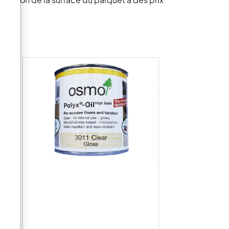
pour
du
on