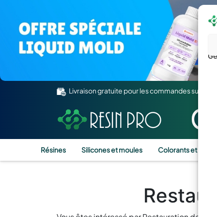
Gé
Livraison gratuite pour les commandes supérie
Résines
Silicones et moules
Colorants et Pigm
Restaur
Vous êtes intéressé par Restauration de la s