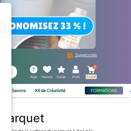
Suivez colis
0
Aide
Favoris
Guide
Profil
0,00
€
ies et Savons
Kit de Créativité
FORMATIONS
 Parquet
uration de la surface du parquet à des prix