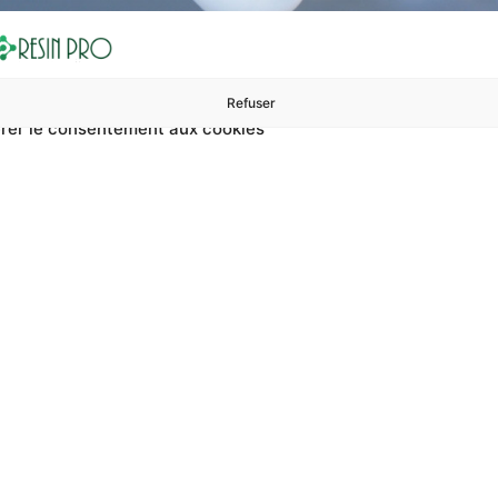
Refuser
rer le consentement aux cookies
ures à 99 €
ents
Accessoires et polissage
Sols et revêtements
Boug
ation De La Surface Du
urface du parquet ? Sur RESIN PRO, vous pouvez trouver Resta