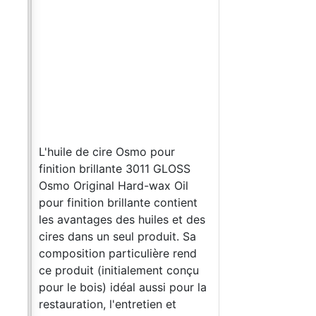
 de
cile
étale
ent
aces
L'huile de cire Osmo pour
ure
finition brillante 3011 GLOSS
Osmo Original Hard-wax Oil
tit
pour finition brillante contient
les avantages des huiles et des
t le
cires dans un seul produit. Sa
composition particulière rend
 et
ce produit (initialement conçu
pour le bois) idéal aussi pour la
plus
restauration, l'entretien et