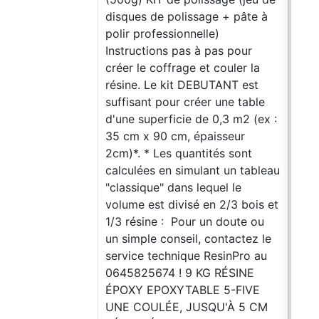
disques de polissage + pâte à
polir professionnelle)
Instructions pas à pas pour
créer le coffrage et couler la
résine. Le kit DEBUTANT est
suffisant pour créer une table
d'une superficie de 0,3 m2 (ex :
KIT
35 cm x 90 cm, épaisseur
BOI
2cm)*. * Les quantités sont
TRA
calculées en simulant un tableau
ENF
"classique" dans lequel le
CRÉ
volume est divisé en 2/3 bois et
ET R
1/3 résine : Pour un doute ou
tout
un simple conseil, contactez le
pour
service technique ResinPro au
et l
0645825674 ! 9 KG RÉSINE
inst
ÉPOXY EPOXYTABLE 5-FIVE
crée
UNE COULÉE, JUSQU'À 5 CM
pour