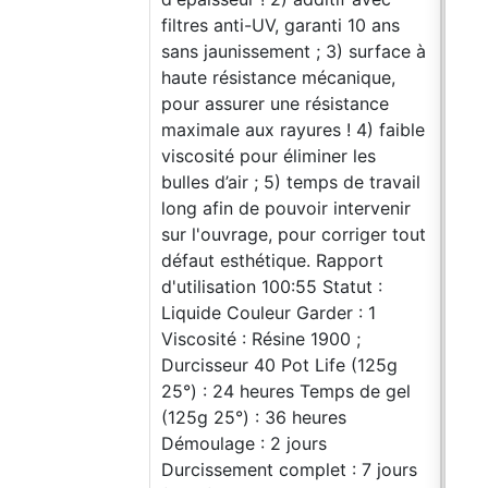
filtres anti-UV, garanti 10 ans
pièc
sans jaunissement ; 3) surface à
Film
haute résistance mécanique,
Shie
pour assurer une résistance
surf
maximale aux rayures ! 4) faible
pour
viscosité pour éliminer les
poli
bulles d’air ; 5) temps de travail
poli
long afin de pouvoir intervenir
prof
sur l'ouvrage, pour corriger tout
Inst
défaut esthétique. Rapport
pour
d'utilisation 100:55 Statut :
la r
Liquide Couleur Garder : 1
suff
Viscosité : Résine 1900 ;
d'un
Durcisseur 40 Pot Life (125g
exe
25°) : 24 heures Temps de gel
d'ép
(125g 25°) : 36 heures
com
Démoulage : 2 jours
tran
Durcissement complet : 7 jours
coul