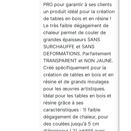
PRO pour garantir à ses clients
com
un produit idéal pour la création
tran
de tables en bois et en résine !
coul
Le très faible dégagement de
anti
chaleur permet de couler de
Suff
grandes épaisseurs SANS
0,5
SURCHAUFFE et SANS
* 20
DEFORMATIONS. Parfaitement
scel
TRANSPARENT et NON JAUNE.
(jeu
Créé spécifiquement pour la
pâte
création de tables en bois et en
Epox
résine et de grands moulages
par 
pour les œuvres artistiques.
et v
Idéal pour les tables en bois et
BEGI
résine grâce à ses
crée
caractéristiques : 1) faible
de 
dégagement de chaleur, pour
x 90
des coulées jusqu'à 5 cm
KIT
d'épaisseur ! 2) additif avec
Rési