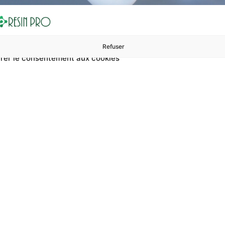
Refuser
rer le consentement aux cookies
ures à 99 €
ents
Accessoires et polissage
Sols et revêtements
Boug
ant Pour Tables En Bois 