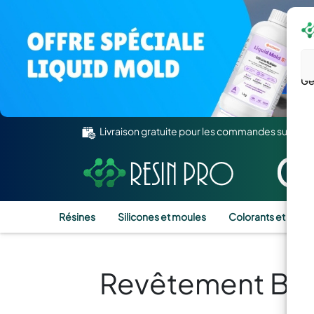
Gé
Livraison gratuite pour les commandes supérie
Résines
Silicones et moules
Colorants et Pigm
Revêtement Brill