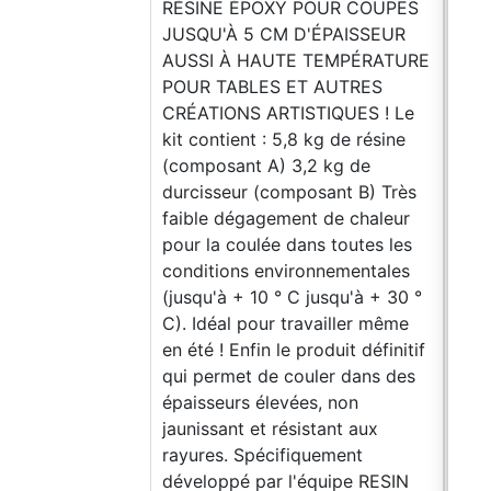
RÉSINE ÉPOXY POUR COUPES
quel
JUSQU'À 5 CM D'ÉPAISSEUR
au n
AUSSI À HAUTE TEMPÉRATURE
crée
POUR TABLES ET AUTRES
auss
CRÉATIONS ARTISTIQUES ! Le
d'ex
kit contient : 5,8 kg de résine
qui 
(composant A) 3,2 kg de
PRO
durcisseur (composant B) Très
POU
faible dégagement de chaleur
BOI
pour la coulée dans toutes les
n'a
conditions environnementales
avez
(jusqu'à + 10 ° C jusqu'à + 30 °
tabl
C). Idéal pour travailler même
? Vo
en été ! Enfin le produit définitif
dépe
qui permet de couler dans des
vous
épaisseurs élevées, non
faci
jaunissant et résistant aux
prop
rayures. Spécifiquement
Choi
développé par l'équipe RESIN
pré