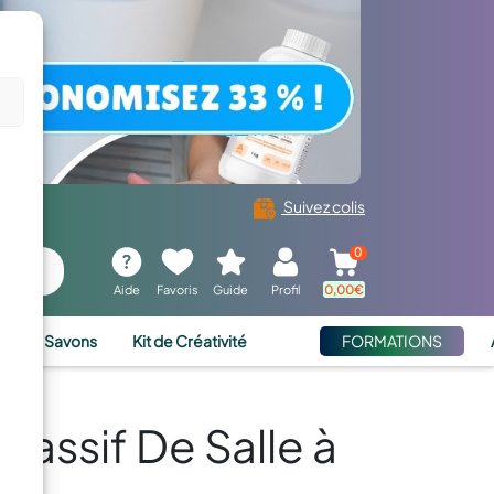
Suivez colis
0
Aide
Favoris
Guide
Profil
0,00
€
ies et Savons
Kit de Créativité
FORMATIONS
Massif De Salle à