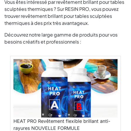
Vous êtes intéressé par revêtement brillant pour tables
sculptées thermiques ? Sur RESIN PRO, vous pouvez
trouver revêtement brillant pour tables sculptées
thermiques à des prix très avantageux.
Découvrez notre large gamme de produits pour vos
besoins créatifs et professionnels :
HEAT PRO Revêtement flexible brillant anti-
rayures NOUVELLE FORMULE