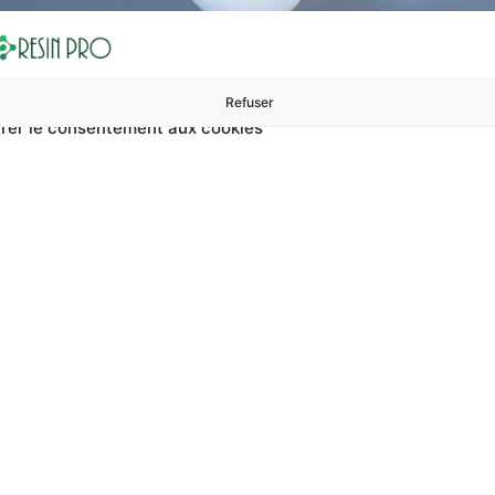
Refuser
rer le consentement aux cookies
ures à 99 €
ents
Accessoires et polissage
Sols et revêtements
Boug
oratif Pour Plan De Tra
f pour plan de travail de cuisine ? Sur RESIN PRO, vous pouv