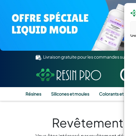
Gé
Livraison gratuite pour les commandes supérie
Résines
Silicones et moules
Colorants et Pigm
Revêtement Déc
Vous êtes intéressé par revêtement décorati