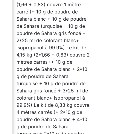
tion
(1,66 + 0,83) couvre 1 mètre
 qui
carré (+ 10 g de poudre de
sans
Sahara blanc + 10 g de poudre
rel.
de Sahara turquoise + 10 g de
bre
poudre de Sahara gris foncé +
, il
2*25 ml de colorant blanc+
Isopropanol à 99.9%) Le kit de
 des
4,15 kg (2*1,66 + 0,83) couvre 2
mètres carrés (+ 10 g de
re
poudre de Sahara blanc + 2*10
ne
g de poudre de Sahara
ce
turquoise + 10 g de poudre de
te à
Sahara gris foncé + 3*25 ml de
 et
colorant blanc+ Isopropanol à
99.9%) Le kit de 8,33 kg couvre
our
4 mètres carrés (+ 2*10 g de
poudre de Sahara blanc + 4*10
e
g de poudre de Sahara
tre
turquoise + 2*10 g de poudre