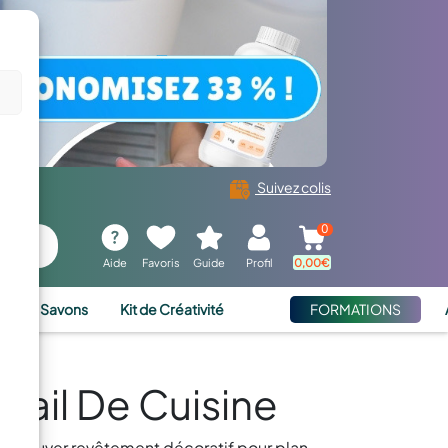
Suivez colis
0
Aide
Favoris
Guide
Profil
0,00
€
ies et Savons
Kit de Créativité
FORMATIONS
vail De Cuisine
ez trouver revêtement décoratif pour plan