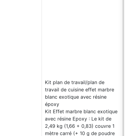
Kit 
Kit plan de travail/plan de
de c
travail de cuisine effet marbre
rési
blanc exotique avec résine
Kit 
époxy
de c
Kit Effet marbre blanc exotique
rési
avec résine Epoxy : Le kit de
(1,6
2,49 kg (1,66 + 0,83) couvre 1
carr
mètre carré (+ 10 g de poudre
Saha