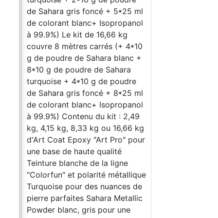
de Sahara gris foncé + 5*25 ml
e
de colorant blanc+ Isopropanol
à 99.9%) Le kit de 16,66 kg
mps,
couvre 8 mètres carrés (+ 4*10
re
g de poudre de Sahara blanc +
8*10 g de poudre de Sahara
e
turquoise + 4*10 g de poudre
es
de Sahara gris foncé + 8*25 ml
ur
de colorant blanc+ Isopropanol
, les
à 99.9%) Contenu du kit : 2,49
poxy
kg, 4,15 kg, 8,33 kg ou 16,66 kg
t
d'Art Coat Epoxy "Art Pro" pour
e de
une base de haute qualité
 est
Teinture blanche de la ligne
 elle
"Colorfun" et polarité métallique
e,
Turquoise pour des nuances de
 avec
pierre parfaites Sahara Metallic
Powder blanc, gris pour une