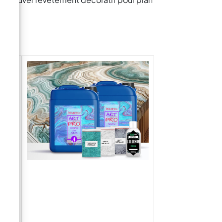
”
9 kg