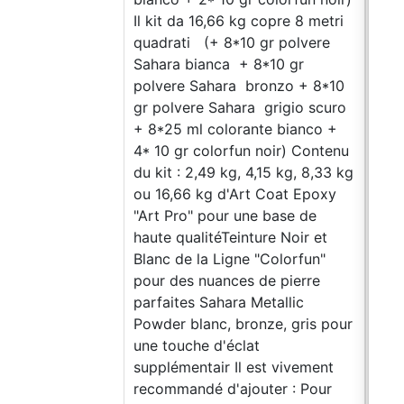
Il kit da 16,66 kg copre 8 metri
Isop
quadrati (+ 8*10 gr polvere
16,6
Sahara bianca + 8*10 gr
(4* 
polvere Sahara bronzo + 8*10
gris
gr polvere Sahara grigio scuro
Saha
+ 8*25 ml colorante bianco +
poud
4* 10 gr colorfun noir) Contenu
25 m
du kit : 2,49 kg, 4,15 kg, 8,33 kg
ml d
ou 16,66 kg d'Art Coat Epoxy
Iso
"Art Pro" pour une base de
du k
haute qualitéTeinture Noir et
ou 1
Blanc de la Ligne "Colorfun"
"Art
pour des nuances de pierre
haut
parfaites Sahara Metallic
bleu
Powder blanc, bronze, gris pour
poud
une touche d'éclat
pour
supplémentair Il est vivement
parf
recommandé d'ajouter : Pour
Whi