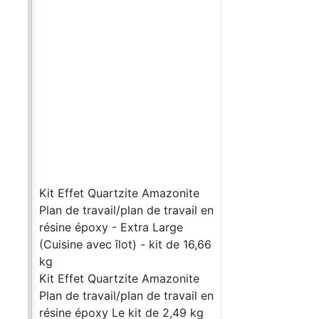
),
se,
rs
Noir
 un
e
à sa
Kit Effet Quartzite Amazonite
Plan de travail/plan de travail en
résine époxy - Extra Large
(Cuisine avec îlot) - kit de 16,66
kg
Kit Effet Quartzite Amazonite
s à
Plan de travail/plan de travail en
ela
résine époxy Le kit de 2,49 kg