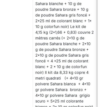
Sahara blanche + 10 g de
Saha
poudre Sahara bronze + 10 g
Saha
de poudre Sahara gris foncé +
colo
2*25 ml de colorant blanc + 1*
colo
10 g colorfun noir) Le kit de
99.9
4,15 kg (2*1,66 + 0,83) couvre 2
+ 0,
mètres carrés (+ 2*10 g de
(+ 1
poudre Sahara blanche + 2*10
gris
g de poudre Sahara bronze +
bleu
2*10 g de poudre Sahara gris
Saha
foncé + 4 *25 ml de colorant
col
blanc + 2 * 10 g de colorfun
colo
noir) Il kit da 8,33 kg copre 4
99.9
metri quadrati (+ 4*10 gr
4 mè
polvere Sahara bianca + 4*10
poud
gr polvere Sahara bronzo +
de p
4*10 gr polvere Sahara grigio
10 g
scuro + 5*25 ml colorante
+ 4*
bianco + 2* 10 gr colorfun noir)
4*25