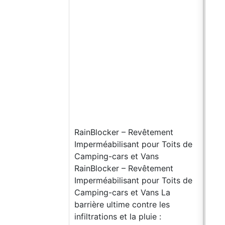
l’un
fois
la r
noir
un o
pinc
spat
zone
préf
est 
RainBlocker – Revêtement
et u
Imperméabilisant pour Toits de
tout
Camping-cars et Vans
d’es
RainBlocker – Revêtement
d’ac
Imperméabilisant pour Toits de
prod
Camping-cars et Vans La
est 
barrière ultime contre les
séc
infiltrations et la pluie :
proc