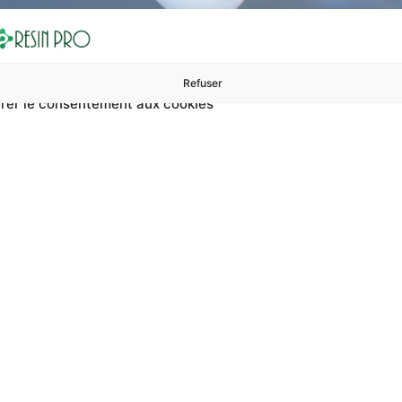
Refuser
rer le consentement aux cookies
ures à 99 €
ents
Accessoires et polissage
Sols et revêtements
Boug
nt De Comptoir De Ba
ptoir de bar moderne ? Sur RESIN PRO, vous pouvez trouver