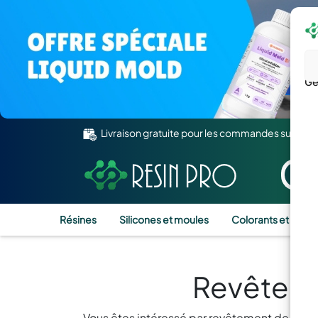
Gé
Livraison gratuite pour les commandes supérie
Résines
Silicones et moules
Colorants et Pigm
Revêteme
Vous êtes intéressé par revêtement de com