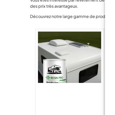
des prix très avantageux.
Découvrez notre large gamme de produits pou
Kit 
rési
de s
kg (
Kit 