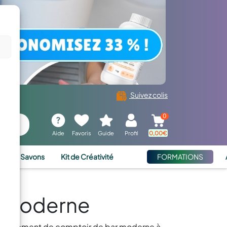
Suivez colis
0
Aide
Favoris
Guide
Profil
0,00
€
ies et Savons
Kit de Créativité
FORMATIONS
r Moderne
 revêtement de comptoir de bar moderne à