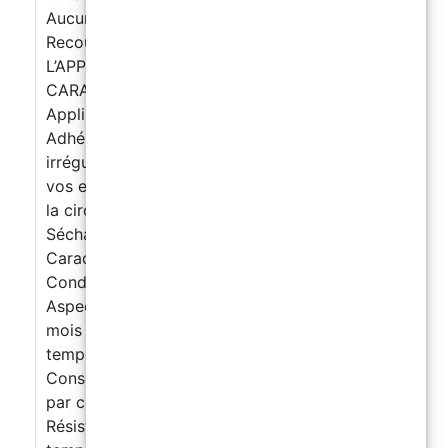
Aucune démolition Résultats en 24 heures
Recouvre trous et fissures VOICI COMMENT
L’APPLIQUER https://youtu.be/wNlRXeYG7Tw
CARACTÉRISTIQUES PRINCIPALES
Applicabilité au rouleau, autonivelant
Adhérence parfaite sur surfaces humides,
irrégulières ou endommagées Teintable selon
vos envies Résistant au piétinement et même à
la circulation (2 couches recommandées)
Séchage rapide Consommation et
Caractéristiques Techniques :
Conditionnement : Kit A+B de 5,5 kg / 11 kg
Aspect : Finition satinée Conservation : 12
mois dans l’emballage d’origine, à une
température comprise entre +5°C et +30°C
Consommation indicative : 0,15 ÷ 0,2 kg/m²
par couche Épaisseur : 57 ÷ 76 µm par couche
Résistance thermique : Jusqu’à +70°C