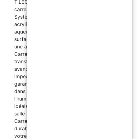
TILECOAT PRO Peinture pour la rénovation des
carreaux
Système résineux coloré, à base de résines
acryliques-polyuréthanes en dispersion
aqueuse, conçu pour la finition de carrelages,
surfaces en béton et chapes ciment. Créez
une ambiance splendide avec la Peinture pour
Carrelage TileCoat Pro – le choix parfait pour
transformer vos espaces. Grâce à sa formule
avancée, TileCoat Pro offre une couverture
impeccable et une durabilité exceptionnelle,
garantissant un résultat professionnel qui dure
dans le temps. Sa résistance aux taches, à
l’humidité et aux abrasions en fait une solution
idéale pour toutes les pièces, de la cuisine à la
salle de bain. Choisissez la Peinture pour
Carrelage ResinPro pour un rendu élégant et
durable, qui mettra en valeur chaque pièce de
votre maison. Rafraîchissez vos espaces et