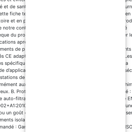
é et de santé sur le site. Déclaration Les informations fourn
ette fiche technique sont basées sur nos connaissances en
toire et en pratique. Cependant, comme l’utilisation du prod
e notre contrôle, nous garantissons uniquement la qualité
sèque du produit. Nous nous réservons le droit de modifier l
ications après notification préalable. Composant A A.
ments de protection individuelle : Utiliser des équipements
s CE adaptés à la manipulation de produits chimiques. Les
s spécifiques peuvent varier selon le degré de dilution, la
 d’application ou l’utilisation. Installer des douches de séc
 stations de lavage oculaire dans les zones de stockage,
mément aux réglementations locales pour les produits chi
eux. B. Protection respiratoire : Équipement recommandé :
 auto-filtrant pour gaz et vapeurs, conforme à la norme E
02+A1:2010. Observation : Remplacer le masque dès qu’un
u un goût est perçu. En l’absence de signal d’alerte, utilise
ments isolants. C. Protection des mains : Équipement
andé : Gants de protection conformes aux normes EN IS