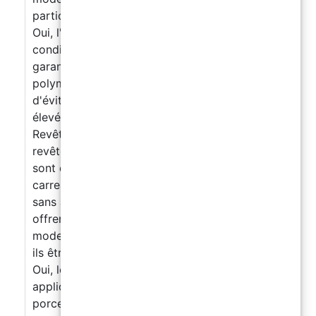
particulières pour l'application des résines ?
Oui, l'application des résines nécessite des
conditions climatiques spécifiques pour
garantir une bonne adhérence et une
polymérisation correcte. Il est préférable
d'éviter des températures trop basses ou trop
élevées ainsi qu'une humidité excessive.
Revêtements pour carrelage Qu’est-ce que les
revêtements en résine pour carrelage ? Ce
sont des couches de résine appliquées sur des
carreaux existants pour renouveler leur aspect
sans avoir à enlever les anciens carreaux. Ils
offrent une surface lisse, résistante et
moderne. Les revêtements en résine peuvent-
ils être appliqués sur tous types de carreaux ?
Oui, les revêtements en résine peuvent être
appliqués sur des carreaux en céramique,
porcelaine, marbre et autres matériaux, à