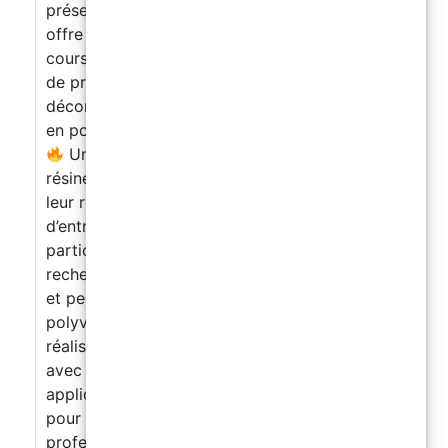
présence et de votre apprentissage.
Une
offre professionnelle complète : dès la fin du
cours, vous pourrez proposer plusieurs types
de prestations très demandées : sols
décoratifs en époxy, sols industriels/garages
en polyaspartique et sols drainants extérieurs.
Un marché en plein essor : les sols en
résine sont de plus en plus recherchés pour
leur résistance, leur durabilité, leur facilité
d’entretien et leur rendu esthétique. Les
particuliers comme les professionnels
recherchent des solutions modernes, solides
et personnalisées.
Un savoir-faire
polyvalent et rentable : Vous apprendrez à :
réaliser des sols décoratifs en résine époxy
avec des effets design et haut de gamme
appliquer des sols polyaspartiques résistants
pour garages, ateliers, entrepôts et locaux
professionnels découvrir la technique du sol