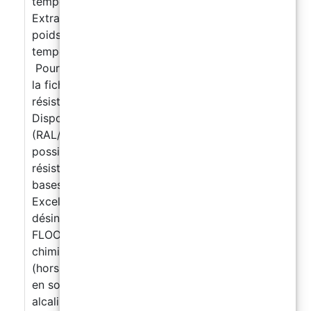
temporairement Densité : 1,33 ± 0,03 kg/L
Extrait sec : 68 ± 1% en volume, 76 ± 1% en
poids Temps d’utilisation : 50–70 min (selon la
température) Durcissement complet : 7 jours
Pour toutes les informations techniques, voir
la fiche technique. Propriétés : Excellente
résistance mécanique et à l’abrasion
Disponible en large gamme de couleurs
(RAL/NCS) Finition satinée uniforme,
possibilité d’effet antidérapant Bonne
résistance aux produits chimiques (acides et
bases dilués, carburants, hydrocarbures)
Excellente résistance aux détergents et
désinfectants Résistance chimique : EASY
FLOOR résiste à de nombreux agents
chimiques, y compris les acides inorganiques
(hors acide fluorhydrique), les bases, les sels
en solution aqueuse, les détergents acides et
alcalins, les hydroxydes, les sulfates et les