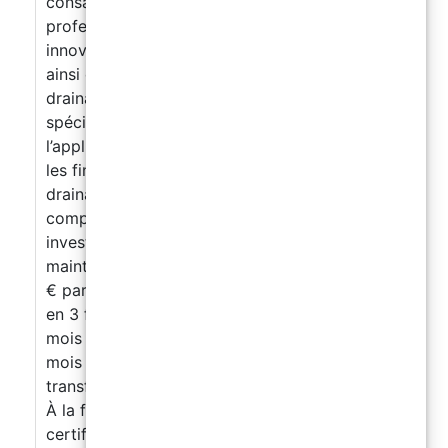
consacrée à la réalisation de sols
professionnels en résine polyaspartique
innovante SPARTA avec flocons décoratifs,
ainsi qu’à la découverte de la technique du sol
drainant extérieur. Vous découvrirez : les
spécificités du matériau la préparation et
l’application les techniques professionnelles
les finitions les bases de la réalisation d’un sol
drainant en graviers et résine
Cycle
complet réalisé en une seule journée Un
investissement accessible : formez-vous
maintenant, payez progressivement Prix : 349
€ par journée Pack 2 jours : 599 €
Payez
en 3 fois sans intérêt avec Scalapay ≈ 116 € /
mois
Ou en 4 fois avec PayPal ≈ 87 € /
mois Pourquoi cette formation peut
transformer votre activité professionnelle ?
À la fin de la formation, vous recevrez un
certificat de participation attestant de votre