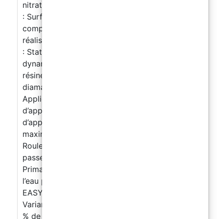
nitrates. Préparation du support : Béton
: Surface propre, stable, sans substances
compromettant l’adhérence. Réparations à
réaliser avec des mortiers adaptés. Fissures
: Statique à sceller avec MAGELSTIC ;
dynamique à évaluer sur site. Revêtements en
résine : Ponçage mécanique avec disques
diamantés et nettoyage avant application.
Application : Température minimale
d’application : +10°C Température maximale
d’application : +35°C Humidité relative
maximale : 80% Méthode d’application :
Rouleau à poils courts ou pulvérisation, en
passes croisées pour une finition uniforme
Primaire : EASY FLOOR dilué à 25 % avec de
l’eau propre Deuxième couche de finition :
EASY FLOOR dilué à 20 % avec de l’eau propre
Variantes de finition : Antidérapant : Ajouter 5
% de sable de quartz Protection transparente :