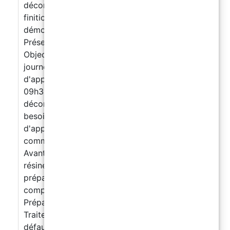
décorative Sols décoratifs, effets design et
finitions haut de gamme Matin : Théorie &
démonstrations 09h00 09h30Introduction
Présentation du formateur et des participants.
Objectifs de la formation et déroulement de la
journée. Présentation des domaines
d'application de la résine époxy décorative.
09h30 10h30Fonction et finalité des sols
décoratifs en résine époxy Analyse des
besoins et contextes d'utilisation. Types
d'applications : intérieurs, espaces
commerciaux, showrooms, cuisines, boutiques.
Avantages esthétiques et techniques de la
résine époxy. 10h30 12h00Supports et
préparation Identification des supports
compatibles. Analyse de l'état du support.
Préparation mécanique et nettoyage.
Traitement des fissures, irrégularités et
défauts. Choix des primaires adaptés. 12h00