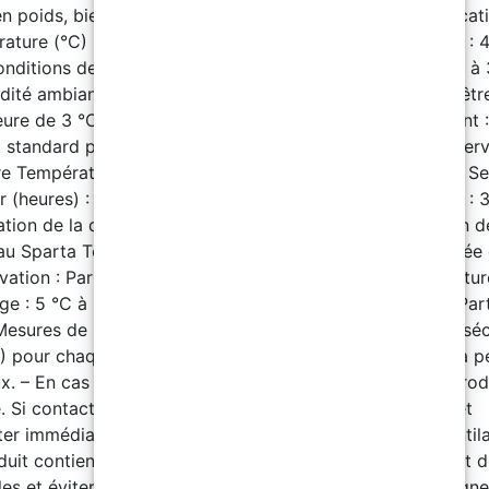
en poids, bien mélanger avant utilisation). Temps d'applicat
ature (°C) : 10 | 20 | 30 – Durée de vie en pot (minutes) : 
onditions de construction – Température ambiante : 0 °C à
dité ambiante : ≤75 % – Température du substrat : Doit êtr
ure de 3 °C ou plus au point de rosée de l’air. – Nettoyant :
t standard pour polyaspartique Temps de Séchage et Interv
re Température (°C) : 20 Séchage en surface (heures) : 1 S
r (heures) : 3 Durcissement complet : 7 jours Transitable : 3
ation de la deuxième couche : 3-4 heures Consommation d
au Sparta Top : 0,2 kg/m² Conditions de stockage – Durée
vation : Partie A : 12 mois / Partie B : 12 mois – Températu
ge : 5 °C à 35 °C Conditionnement – Partie A : 20 kg – Part
Mesures de sécurité Téléchargez la fiche de données de séc
 pour chaque étape du cycle. – Éviter le contact avec la p
ux. – En cas de contact avec la peau, nettoyer avec un prod
. Si contact avec les yeux, rincer abondamment à l’eau et
ter immédiatement un médecin. – Assurer une bonne ventila
duit contient des substances combustibles. Tenir à l’écart 
lles et éviter de fumer à proximité. – Respecter les consign