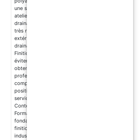
polyaspartiques haute résistance : maîtrisez
une solution rapide et durable pour garages,
ateliers, entrepôts et locaux industriels.
Sol
drainant extérieur : découvrez une technique
très recherchée pour les aménagements
extérieurs, avec une surface esthétique,
drainante, antidérapante et durable.
Finitions, conseils professionnels et erreurs à
éviter : apprenez les bonnes pratiques pour
obtenir un résultat propre, solide et
professionnel.
Commercialisez vos
compétences : stratégies pour vous
positionner sur le marché, présenter vos
services et attirer vos premiers projets.
Contenus du cours Contenus du cours –
Formation intensive de 2 jours Les
fondamentaux, la mise en œuvre et les
finitions des sols en résine décoratifs,
industriels et extérieurs JOUR 1 – Résine époxy