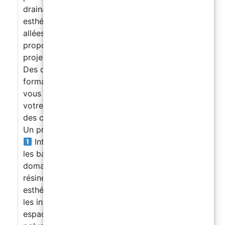
drainant extérieur, une solution moderne,
esthétique et très demandée pour terrasses,
allées, cours, parkings et abords de piscine
proposer des solutions adaptées à chaque
projet : intérieur, professionnel ou extérieur
Des conseils pour vendre vos services : Cette
formation ne se limite pas à la technique. Nous
vous montrons également comment présenter
votre offre, valoriser vos prestations, attirer
des clients et développer une activité rentable.
Un programme 100% orienté vers le marché
Introduction aux sols en résine : comprenez
les bases, les matériaux, les supports et les
domaines d’application.
Sols décoratifs en
résine époxy : apprenez à créer des effets
esthétiques, modernes et personnalisés pour
les intérieurs, boutiques, showrooms et
espaces commerciaux.
Sols