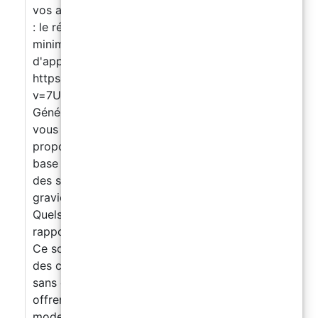
vos anciens carrelages avec un simple rouleau
: le résultat est garanti, avec un investissement
minimal ! Principales propriétés Guide
d'application
https://www.youtube.com/watch?
v=7UXAi2DIUCQ Nos Couleurs FAQ
Généralités Quel type de résines proposez-
vous pour les revêtements de sol ? Nous
proposons des résines pour sols industriels à
base de ciment, des sols autolissants colorés,
des sols pour garages, des sols drainants en
gravier et des revêtements pour carrelages.
Quels sont les avantages des résines par
rapport à d'autres matériaux pour les sols ?
Ce sont des couches de résine appliquées sur
des carrelages existants pour rénover l’aspect
sans devoir retirer l’ancien revêtement. Elles
offrent une surface lisse, résistante et
moderne. Faut-il des conditions climatiques