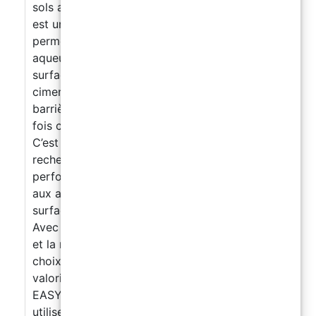
sols abîmés sans démolitions ! EASY FLOOR
est un revêtement époxy bicomposant coloré,
perméable à la vapeur d’eau, en dispersion
aqueuse. Idéal pour la finition satinée de
surfaces en béton, carrelage, bois et supports
cimentaires avec humidité résiduelle et sans
barrière vapeur. Correctement dilué, il agit à la
fois comme primaire et finition protectrice.
C’est la solution idéale pour ceux qui
recherchent un revêtement époxy haute
performance, résistant et polyvalent, adapté
aux applications industrielles et civiles sur
surfaces humides et sans barrière vapeur.
Avec la possibilité de personnaliser la finition
et la résistance antidérapante, il constitue un
choix fiable pour la protection et la
valorisation des sols. POURQUOI CHOISIR
EASY FLOOR ? Prix imbattable ! Très facile à
utiliser, conçu pour le FAIRE SOI-MÊME