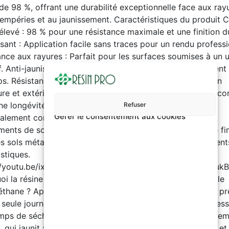
 de 98 %, offrant une durabilité exceptionnelle face aux ray
tempéries et au jaunissement. Caractéristiques du produit 
 élevé : 98 % pour une résistance maximale et une finition d
ssant : Application facile sans traces pour un rendu professi
ance aux rayures : Parfait pour les surfaces soumises à un 
if. Anti-jaunissement : Garde son aspect clair et transparent
ps. Résistance aux intempéries : Convient à une utilisation
ure et extérieure. Durabilité exceptionnelle : Formulation c
ne longévité optimale. Ratio: A:B = 1 : 0.85 Applications
Refuser
Gérer le consentement aux cookies
palement conçu pour être utilisé dans les systèmes de
ments de sol polyaspartiques et époxy comme vernis de fin
es sols métalliques, les sols en flocons et divers revêtemen
istiques.
//youtu.be/ixOaJfpZA3chttps://youtube.com/embed/DOju
oi la résine polyaspartique est meilleure que l'époxy ou le
éthane ? Application ultra-rapide : La polyaspartique est pr
 seule journée, tandis que l’époxy et le polyuréthane nécess
mps de séchage prolongés. Résistance aux UV : Contrairem
, qui jaunit avec le temps, la polyaspartique reste stable et