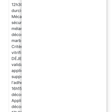
12h30Matériaux et sécurité Résines,
durcisseurs, pigments, charges et additifs.
Mécanismes de durcissement. Consignes de
sécurité sur chantier. Bonnes pratiques de
mélange et d'application. 12h30 13h00Effets
décoratifs & finitions Présentation des effets :
marbre, métallisé, brillant, design personnalisé.
Critères de choix des finitions. Protection,
vitrification et entretien. 13h00 14h00PAUSE
DÉJEUNER Après-midi : Pratique intensive &
validation 14h00 15h00Préparation et
application des primaires Préparation du
support. Application du primaire. Contrôle de
l'adhérence et de la régularité. 15h00
16h15Application de la résine époxy
décorative Préparation du mélange.
Application de la résine. Création d'effets
décoratifs. Réalisation d'échantillons. 16h15