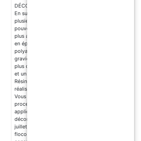
DÉCORATIFS, TECHNIQUES ET EXTÉRIEURS
En suivant les deux journées, vous maîtrisez
plusieurs technologies complémentaires et
pouvez proposer à vos clients la solution la
plus adaptée à chaque projet : sols décoratifs
en époxy sols professionnels et industriels en
polyaspartique sols drainants extérieurs en
graviers et résine
Plus de compétences =
plus d’opportunités, plus de types de chantiers
et un chiffre d’affaires plus élevé.
4 juillet –
Résine époxy décorative Formation dédiée à la
réalisation de sols décoratifs en résine époxy.
Vous apprendrez toutes les étapes du
processus : préparation du support
application de la résine techniques
décoratives finitions
Cycle complet
5
juillet – Résine polyaspartique SPARTA avec
flocons + sol drainant extérieur Formation