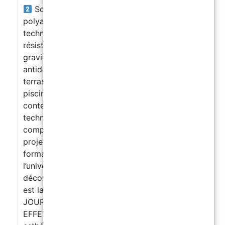
Sols professionnels en résine
polyaspartique pour garages, locaux
techniques, entrepôts et surfaces à haute
résistance.
Sols drainants extérieurs en
graviers et résine, une solution esthétique,
antidérapante et très recherchée pour
terrasses, allées, cours, parkings et bords de
piscine. Grâce à cette formation, vous ne vous
contentez pas d’apprendre une seule
technique :
Vous développez une offre
complète pour répondre à différents types de
projets : décoratif, industriel et extérieur.
La
formation est dirigée par un expert dans
l’univers des sols en résine et des revêtements
décoratifs, avec 15 ans d’expérience. Quelle
est la différence entre les deux journées ?
JOUR 1 RÉSINE ÉPOXY – SOLS DÉCORATIFS &
EFFETS DESIGN Apprenez à réaliser des sols