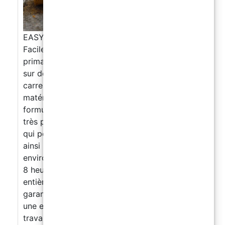
EASYFLOOR – Revêtement Universel à l’Eau
Facile à appliquer Application directe sans
primaire. Garantit une excellente adhérence
sur des surfaces telles que le ciment, les
carreaux, la céramique, le métal et des
matériaux similaires. Formule à base d’eau Sa
formule innovante à base d’eau, respirante et
très performante, crée une barrière protectrice
qui permet au support de respirer, prévenant
ainsi la formation d’humidité et assurant des
environnements plus sains et durables. Prêt en
8 heures Le produit sèche rapidement et est
entièrement prêt à l’emploi en 8 heures,
garantissant des délais de travail réduits et
une efficacité maximale dans l’achèvement des
travaux Redonnez vie à votre garage, cave et