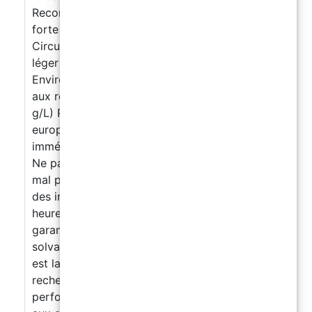
Recommandée sur couleurs vives ou zones à
forte usure Temps de remise en service :
Circulation piétonne : 18–24 heures Trafic
léger : 36–48 heures Trafic intense : 72 heures
Environnement et sécurité : COV : Conforme
aux règlements UE (catégorie A/j, max. 140
g/L) REACH : Conforme à la réglementation
européenne Nettoyage des outils : À l’eau
immédiatement après usage Avertissements :
Ne pas appliquer sur supports instables ou
mal préparés Protéger le produit de l’eau et
des intempéries durant les 24 premières
heures Éviter les mélanges partiels pour
garantir l’homogénéité Ne pas diluer avec des
solvants organiques Conclusion : EASY FLOOR
est la solution idéale pour ceux qui
recherchent un revêtement époxy haute
performance, résistant et polyvalent, adapté