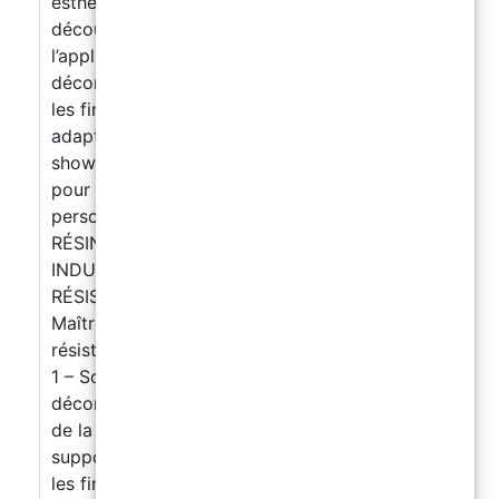
esthétiques, modernes et personnalisés. Vous
découvrirez : la préparation du support
l’application de la résine époxy les effets
décoratifs : marbre, métallisé, brillant, design
les finitions professionnelles les techniques
adaptées aux intérieurs, cuisines, boutiques,
showrooms et espaces commerciaux
Idéal
pour les projets où le design, l’effet visuel et la
personnalisation sont essentiels. JOUR 2
RÉSINE POLYASPARTIQUE – SOLS
INDUSTRIELS, GARAGES & HAUTE
RÉSISTANCE SOL DRAINANT EXTÉRIEUR
Maîtrisez la réalisation de sols techniques,
résistants et rapides à mettre en œuvre. Partie
1 – Sols polyaspartiques avec flocons
décoratifs Vous apprendrez : les spécificités
de la résine polyaspartique la préparation du
support l’application avec flocons décoratifs
les finitions professionnelles la réalisation de