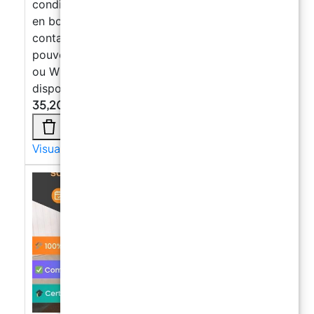
condition que les carreaux soient bien fixés et
en bon état. Contacts Comment puis-je vous
contacter pour plus d’informations ? Vous
pouvez nous contacter par email, téléphone
ou WhatsApp. Tous les détails de contact sont
disponibles sur notre page contact.
35,20
€
Visualizza di più →