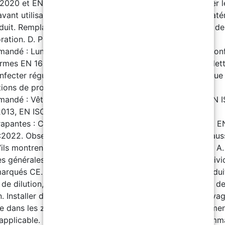
2020 et EN ISO 374-1:2016+A1:2018. Observation : Tester l
vant utilisation car la résistance peut varier selon les maté
duit. Remplacer les gants dès qu’ils montrent des signes de
ration. D. Protection oculaire et faciale : Équipement
andé : Lunettes panoramiques contre les projections, co
rmes EN 166:2002 et EN ISO 4007:2018. Observation : Net
nfecter régulièrement les lunettes. Utiliser en cas de risque
tions de produit. E. Protection du corps : Équipement
andé : Vêtements de travail : Conformes aux normes EN 
013, EN ISO 13688:2013 et EN 464:1994. Chaussures
rapantes : Conformes aux normes EN ISO 20347:2022 et E
2022. Observation : Remplacer les vêtements ou les chaus
’ils montrent des signes de détérioration. Composant B A.
s générales : Utiliser des équipements de protection indivi
marqués CE. Les recommandations sont adaptées au produit
de dilution, ajuster les mesures selon l’usage et le degré d
n. Installer des douches de sécurité et des stations de lava
re dans les zones de stockage, conformément à la réglemen
 applicable. B. Protection respiratoire : Équipement recomm