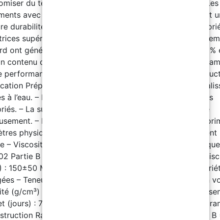
omiser du temps et du produit. Performances élevées : Les
ments avec un contenu solide élevé offrent généralement 
ure durabilité, une résistance chimique accrue et des propri
trices supérieures. Comparaison : Les peintures ou revête
rd ont généralement un contenu solide compris entre 30% 
n contenu de 96±2% est typique des produits haut de ga
e performance Télécharger le catalogue complet ici Instruc
cation Préparation de surface – Rincer le sel et autres sali
s à l’eau. – Enlever graisses et huiles avec des nettoyants
riés. – La surface en béton doit être poncée et nettoyée
usement. – Respecter l’intervalle de revêtement avec le pr
tres physiques Partie A – Apparence : Liquide transparent
re – Viscosité (25 °C) : 500±200 MPaS – Densité spécifique
1,02 Partie B – Apparence : Liquide de toutes couleurs – Visc
) : 150±50 MPaS – Densité spécifique (25 °C) : 1,01 Proprié
ées – Teneur en solides (%): 96±2 (en poids) / 95±2 (en v
té (g/cm³) : 1,11±0,05 – Point d’éclair (°C) : >93 – Durciss
t (jours) : 7 – Couverture théorique : 5 m²/kg/200μm Para
struction Ratio de mélange – Application au rouleau : A : B 