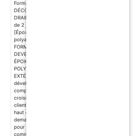
Formation SOLS EN RÉSINE – ÉPOXY
DÉCORATIF, SOLS INDUSTRIELS & SOL
DRAINANT – 4/5 Juillet 2026 – Stage intensif
de 2 jours à Paris - Pack 2 dates 4 et 5 juillet
[Époxy décoratif + sols industriels/garages
polyaspartiques + Sol drainant] (PARIS)
FORMATION INTENSIVE DE 2 JOURS
DEVENEZ EXPERT EN SOLS EN RÉSINE :
ÉPOXY DÉCORATIF, SOLS INDUSTRIELS
POLYASPARTIQUES & SOL DRAINANT
EXTÉRIEUR ! Transformez vos compétences et
développez une offre professionnelle
complète dans un secteur en pleine
croissance.
Imaginez-vous proposer à vos
clients des revêtements modernes, durables et
haut de gamme dans trois domaines très
demandés :
Sols décoratifs en résine époxy
pour intérieurs modernes, espaces
commerciaux, showrooms et projets design.