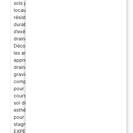
sols pour garages, ateliers, entrepôts et
locaux industriels
Solution rapide,
résistante et adaptée aux projets où la
durabilité, la résistance à l’usure et la rapidité
d’exécution sont prioritaires. Partie 2 – Sol
drainant extérieur en graviers et résine
Découvrez une technique très demandée pour
les aménagements extérieurs. Vous
apprendrez les bases de la réalisation d’un sol
drainant : préparation du support mélange des
graviers et de la résine application,
compactage et nivellement finitions conseils
pour les zones extérieures : terrasses, allées,
cours, parkings, jardins et bords de piscine Le
sol drainant est une solution moderne,
esthétique, antidérapante et durable, conçue
pour laisser passer l’eau et limiter les
stagnations.
PACK 2 JOURS DEVENEZ
EXPERT DANS LES SOLS EN RÉSINE