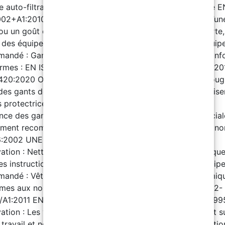
 auto-filtrant pour gaz et vapeurs, conforme à la norme E
02+A1:2010. Observation : Remplacer le masque dès qu’un
ou un goût est détecté. En cas d’absence de signal d’alerte,
er des équipements isolants. C. Protection des mains : Équi
andé : Gants non jetables pour protection chimique, con
rmes : EN ISO 374-1:2016+A1:2018 EN 16523-1:2015+A1:2
420:2020 Observation : Le temps de passage (Breakthroug
es gants doit dépasser la durée d’utilisation. Ne pas utilise
 protectrices après un contact avec le produit. Tester la
nce des gants avant emploi. D. Protection oculaire et facial
ment recommandé : Écran facial complet conforme aux no
:2002 UNE-EN ISO 18526-1 à 4:2020 EN ISO 4007:2018
ation : Nettoyer quotidiennement et désinfecter périodiqu
les instructions du fabricant. E. Protection du corps : Équi
andé : Vêtements de protection contre les risques chimiq
mes aux normes : EN 13034:2005+A1:2009 EN ISO 13982-
/A1:2011 EN ISO 6529:2013 EN ISO 6530:2005 EN 464:199
ation : Les vêtements doivent être utilisés exclusivement su
e travail et nettoyés régulièrement selon les recommandatio