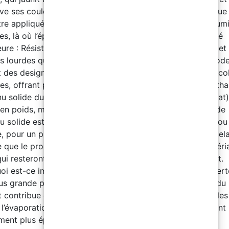
ve ses couleurs même en extérieur. Polyvalence climatique :
tre appliquée dans des conditions de température et d’humi
es, là où l’époxy et le polyuréthane sont limités. Durabilité
eure : Résiste mieux aux rayures, aux produits chimiques et
s lourdes que les autres résines. Finitions esthétiques mode
 des designs uniques avec des effets métalliques, sable co
tes, offrant plus de possibilités que l’époxy ou le polyurétha
u solide du niveau final de la couche de finition (Top Coat)
en poids, mélangé) 95±2 (en volume, mélangé) 96±2% de
u solide est une valeur très élevée, que ce soit en poids ou
, pour un produit comme une peinture ou un top coat. Cel
e que le produit contient une forte concentration de matéri
qui resteront sur la surface après l'évaporation du solvant.
oi est-ce important ? Haut contenu solide = moins de pert
us grande proportion de solides signifie que la majorité du
t contribue effectivement au revêtement final, réduisant les
l’évaporation. Plus d’épaisseur par application : On obtient
ment plus épais avec moins de couches, ce qui permet