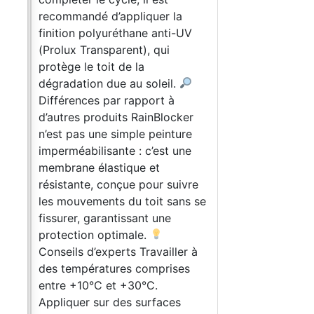
recommandé d’appliquer la
finition polyuréthane anti-UV
(Prolux Transparent), qui
es
protège le toit de la
e
dégradation due au soleil.
Différences par rapport à
du
d’autres produits RainBlocker
ats
n’est pas une simple peinture
à
imperméabilisante : c’est une
membrane élastique et
e
résistante, conçue pour suivre
u à
les mouvements du toit sans se
fissurer, garantissant une
s
protection optimale.
Conseils d’experts Travailler à
des températures comprises
its
entre +10°C et +30°C.
râce
Appliquer sur des surfaces