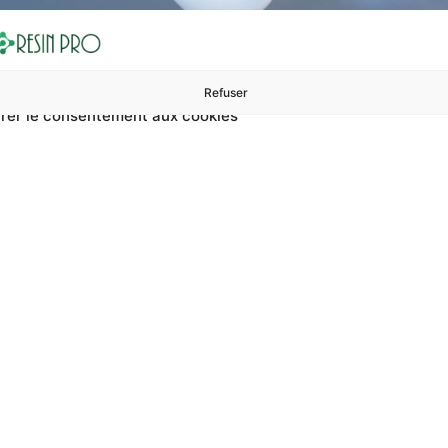
Refuser
rer le consentement aux cookies
ures à 99 €
ents
Accessoires et polissage
Sols et revêtements
Boug
Revêtement De Hangar
rs ? Sur RESIN PRO, vous pouvez trouver revêtement de hang