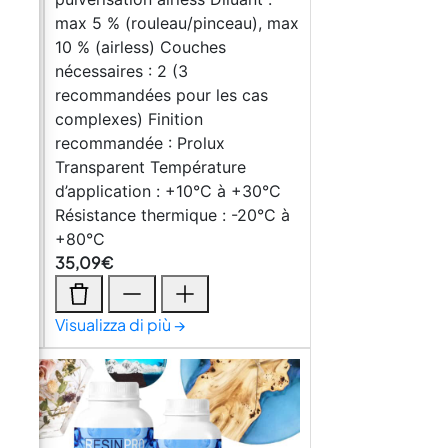
max 5 % (rouleau/pinceau), max
nage
10 % (airless) Couches
nécessaires : 2 (3
recommandées pour les cas
iser
complexes) Finition
s du
recommandée : Prolux
s
Transparent Température
t
d’application : +10°C à +30°C
i-
Résistance thermique : -20°C à
+80°C
35,09
€
Visualizza di più →