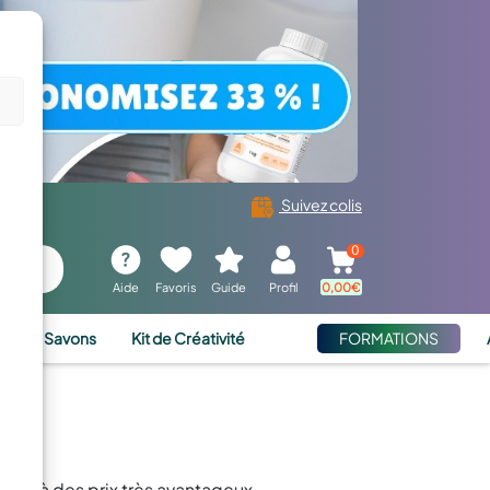
Suivez colis
0
Aide
Favoris
Guide
Profil
0,00
€
ies et Savons
Kit de Créativité
FORMATIONS
s
ars à des prix très avantageux.