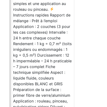
simples et une application au
e
rouleau ou pinceau.
 ceux
Instructions rapides Rapport de
en
mélange : Prêt à l’emploi
Application : 2 couches (3 pour
à
les cas complexes) Intervalle :
ui
24 h entre chaque couche
et
Rendement : 1 kg = 0,7 m² (toits
:
irréguliers ou endommagés : 1
kg = 0,5 m²) Durcissement : 12
lles
h imperméable – 24 h praticable
– 7 jours complet Fiche
t et
technique simplifiée Aspect :
 du
liquide fluide, couleurs
it le
disponibles BLANC et GRIS
es
Préparation de la surface :
primer fibre de verre/aluminium
ant
Application : rouleau, pinceau,
e
pulvérisation airless Diluant :