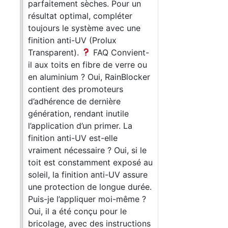
 ce
parfaitement sèches. Pour un
résultat optimal, compléter
e et
toujours le système avec une
finition anti-UV (Prolux
us,
Transparent).
FAQ Convient-
ile à
il aux toits en fibre de verre ou
en aluminium ? Oui, RainBlocker
contient des promoteurs
d’adhérence de dernière
génération, rendant inutile
ine
l’application d’un primer. La
finition anti-UV est-elle
s
vraiment nécessaire ? Oui, si le
toit est constamment exposé au
 les
soleil, la finition anti-UV assure
ine,
une protection de longue durée.
Puis-je l’appliquer moi-même ?
ons.
Oui, il a été conçu pour le
bricolage, avec des instructions