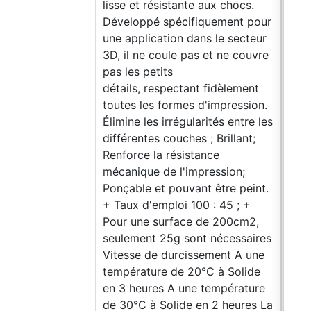
lisse et résistante aux chocs.
tot
Développé spécifiquement pour
d’hu
une application dans le secteur
touj
3D, il ne coule pas et ne couvre
exem
pas les petits
grai
détails, respectant fidèlement
avan
toutes les formes d'impression.
Con
Élimine les irrégularités entre les
m2 
différentes couches ; Brillant;
Appl
Renforce la résistance
le d
mécanique de l'impression;
2: 1
Ponçable et pouvant être peint.
cata
+ Taux d'emploi 100 : 45 ; +
C. P
Pour une surface de 200cm2,
Ava
seulement 25g sont nécessaires
assu
Vitesse de durcissement A une
trai
température de 20°C à Solide
et e
en 3 heures A une température
à tr
de 30°C à Solide en 2 heures La
prop