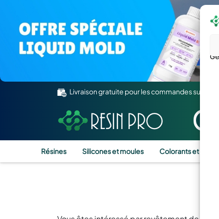
Gé
Livraison gratuite pour les commandes supérie
Résines
Silicones et moules
Colorants et Pigm
Vous êtes intéressé par revêtement de hanga