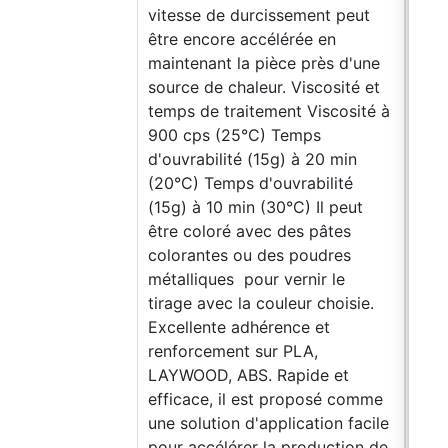
vitesse de durcissement peut
d'au
être encore accélérée en
rec
maintenant la pièce près d'une
surf
source de chaleur. Viscosité et
Prép
temps de traitement Viscosité à
Méla
900 cps (25°C) Temps
com
d'ouvrabilité (15g) à 20 min
de 2
(20°C) Temps d'ouvrabilité
moin
(15g) à 10 min (30°C) Il peut
roul
être coloré avec des pâtes
pouv
colorantes ou des poudres
20'
métalliques pour vernir le
dilu
tirage avec la couleur choisie.
inst
Excellente adhérence et
d'im
renforcement sur PLA,
appl
LAYWOOD, ABS. Rapide et
séch
efficace, il est proposé comme
couc
une solution d'application facile
dur
pour accélérer la production de
jour