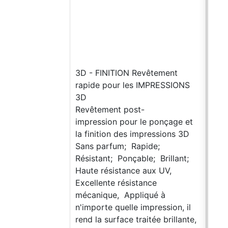
rec
tran
cas)
ÉPO
tota
3D - FINITION Revêtement
renf
rapide pour les IMPRESSIONS
cara
3D
de r
Revêtement post-
cata
impression pour le ponçage et
méla
la finition des impressions 3D
micr
Sans parfum; Rapide;
Pro 
Résistant; Ponçable; Brillant;
stuc
Haute résistance aux UV,
très
Excellente résistance
Prép
mécanique, Appliqué à
d’in
n'importe quelle impression, il
ÉPO
rend la surface traitée brillante,
que 