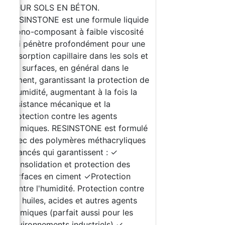
POUR SOLS EN BÉTON.
RESINSTONE est une formule liquide
mono-composant à faible viscosité
qui pénètre profondément pour une
absorption capillaire dans les sols et
les surfaces, en général dans le
ciment, garantissant la protection de
l'humidité, augmentant à la fois la
résistance mécanique et la
protection contre les agents
chimiques. RESINSTONE est formulé
avec des polymères méthacryliques
avancés qui garantissent : ✓
Consolidation et protection des
surfaces en ciment ✓Protection
contre l'humidité. Protection contre
les huiles, acides et autres agents
chimiques (parfait aussi pour les
environnements industriels) ✓