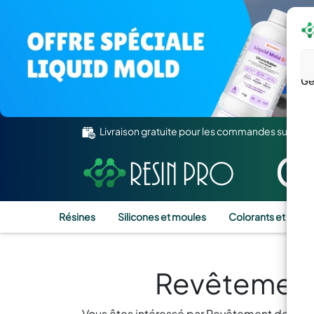
Gé
Livraison gratuite pour les commandes supérie
Résines
Silicones et moules
Colorants et Pigm
Revêtement 
Vous êtes intéressé par Revêtement de sol e