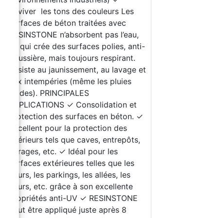
Raviver les tons des couleurs Les
surfaces de béton traitées avec
RESINSTONE n’absorbent pas l’eau,
ce qui crée des surfaces polies, anti-
poussière, mais toujours respirant.
Résiste au jaunissement, au lavage et
aux intempéries (même les pluies
acides). PRINCIPALES
APPLICATIONS ✓ Consolidation et
protection des surfaces en béton. ✓
Excellent pour la protection des
intérieurs tels que caves, entrepôts,
garages, etc. ✓ Idéal pour les
surfaces extérieures telles que les
cours, les parkings, les allées, les
cours, etc. grâce à son excellente
propriétés anti-UV ✓ RESINSTONE
peut être appliqué juste après 8