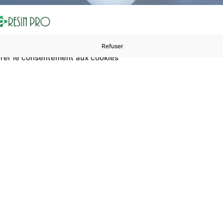
Refuser
rer le consentement aux cookies
ures à 99 €
ents
Accessoires et polissage
Sols et revêtements
Boug
De Sol En Résine Mat A
n résine mat antidérapant. ? Sur RESIN PRO, vous pouvez tr