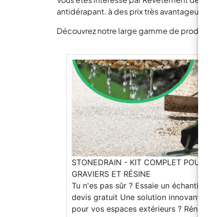
antidérapant. à des prix très avantageux.
Découvrez notre large gamme de produits pou
STONEDRAIN - KIT COMPLET POUR S
GRAVIERS ET RÉSINE
Tu n'es pas sûr ? Essaie un échantillon Demandez un devis gratuit Une solution innovante, facile et durable pour vos espaces extérieurs ? Rénovez votre environnement avec des revêtements en gravier et résine ! Grâce à nos instructions simples et détaillées, transformer n'importe quelle surface devient un jeu d'enfant : l'application est très facile et – surtout – économique, accessible à tous. Si vous préférez faire appel à un professionnel, cliquez sur le bouton ci-dessous pour découvrir la liste de nos applicateurs partenaires. (Le service de pose et de transport n’est pas inclus dans le prix) Liste des poseurs disponible Télécharger le catalogue https://www.youtube.com/watch?v=Mqk4ahWeHtY&list=TLGGlY_nd0vgkooxNTA1MjAyNQ&t Caractéristiques du Produit : Facile à appliquer : Aucune expérience requise. Suivez nos instructions étape par étape pour un résultat impeccable. Notre résine transparente, appliquée au pinceau ou au rouleau, garantit une préparation parfaite du support. Pratique : Compatible avec tous types de graviers lavés et séchés. Économique : Évitez des travaux de rénovation coûteux et redonnez facilement vie à vos surfaces avec un budget réduit. Personnalisable : Choisissez parmi une large gamme de granulométries et de couleurs pour créer la surface parfaite pour votre espace. Que vous souhaitiez rénover votre jardin ou aménager vos extérieurs, nous sommes là pour donner vie à vos envies ! Voici comment l’appliquer https://www.youtube.com/watch?v=pKtWpD5FSAg Nos couleurs Blanc Sost Ivoire Dorè Gris Flanel Tolosa Rouge Cardinal Blanc Carrara Gris Bardiglio Gris Occhialino Jaune Mori Rouge Vérone Noir Ébène Applications Réalisation de revêtements décoratifs continus, drainants, antidérapants et carrossables. Revêtements à effet gravier pour une large gamme d’environnements urbains : bords de piscine, pistes cyclables, allées, ruelles, places, balcons, terrasses, espaces communs résidentiels, cours et parkings. Revêtements pour centres commerciaux et espaces publics aménagés. Propriétés principales: Haute résistance mécanique, aux chocs et à l'usure Effet antidérapant pour une sécurité accrue Excellente résistance aux chocs thermiques, assurant une durabilité dans le temps. Effet drainant pour prévenir les stagnations d'eau. Très faible entretien dans le temps, réduisant les coûts et les inconvénients. Émission très faible de composés organiques volatils (VOC FREE), assurant un environnement plus sain. Résistant aux agents atmosphériques et aux rayons UV, pour une longue durabilité et une brillance des couleurs. Excellente résistance chimique, protégeant la surface contre la corrosion et les dommages. Excellente adhérence aux supports, garantissant une pose stable et sécurisée. Facilité d'utilisation, rendant le processus d'installation simple et efficace. Très faible indice de jaunissement, préservant l'aspect d'origine au fil du temps. FAQ Générales Quels types de résines proposez-vous pour les revêtements de sol ? Nous proposons des résines pour les sols industriels à base de ciment, des sols autolissants colorés, des sols pour garages, des revêtements drainants avec des graviers et des revêtements pour carrelages. Quels types de résines proposez-vous pour les revêtements de sol ? Nous proposons des résines pour les sols industriels à base de ciment, des sols autolissants colorés, des sols pour garages, des revêtements drainants avec des graviers et des revêtements pour carrelages. Quels sont les avantages des résines par rapport à d'autres matériaux pour les sols ? Les résines offrent une haute résistance à l’usure, une facilité d’entretien, une durabilité, une imperméabilité et une esthétique personnalisable. Y a-t-il des conditions climatiques particulières nécessaires pour l'application des résines ? Oui, l’application des résines nécessite des conditions climatiques spécifiques pour assurer une adhérence et une solidification correctes. Il est préférable d’éviter des températures trop basses ou trop élevées ainsi qu’une humidité élevée. Revêtements de sol drainants en graviers Qu'est-ce qu'un pavement drainant ? Un pavement drainant est une surface conçue pour permettre à l’eau (de pluie ou autre) de passer à travers, évitant ainsi les stagnations et réduisant le risque d’inondation. Il est composé d’un mélange spécial de gravier et de résine, qui permet une dispersion optimale du flux d’eau vers le sous-sol. Qu'est-ce qu'un pavement drainant ? Un pavement drainant est une surface conçue pour permettre à l’eau (de pluie ou autre) de passer à travers, évitant ainsi les stagnations et réduisant le risque d’inondation. Il est composé d’un mélange spécial de gravier et de résine, qui permet une dispersion optimale du flux d’eau vers le sous-sol. Quels sont les avantages d'un pavement drainant ? Esthétique agréable et personnalisable Coûts d’application très bas Excellent drainage de l’eau Résistance aux intempéries et au gel Surface antidérapante Faible entretien Possibilité de le faire soi-même Durabilité accrue par rapport aux revêtements traditionnels dans les zones à fortes précipitations Dans quels environnements est-il conseillé d'installer un pavement drainant ? Zones extérieures sujettes à des pluies fréquentes Parkings et allées Jardins et cours Zones piétonnes et cyclables Espaces publics tels que les places et les parcs Espaces communs tels que les terrasses et les places Quels matériaux sont utilisés pour réaliser un pavement drainant ? Apprêt époxy Graviers sélectionnés, lavés et séchés Liant époxy Combien de temps faut-il pour une application complète ? L’application est extrêmement rapide : si elle est appliquée le matin (à au moins 20°C), elle sera praticable pour un trafic léger après environ 12 heures. La dureté maximale (circulable) est atteinte après environ 36-48 heures (selon la température ambiante). À des températures élevées, ces délais sont considérablement réduits, accélérant le processus de durcissement. Comment installer un pavement drainant ? Préparation du substrat existant avec un apprêt époxy et du sable de quartz Placement du matériau drainant (mélange de gravier et de résine) Compactage et nivellement du pavement Scellement ou traitement de surface, si nécessaire Quel est l'entretien nécessaire pour un pavement drainant ? Le pavement drainant est très résistant et ne nécessite pas de soins particuliers différents de tout autre pavement extérieur. Quelle est la durée de vie d'un pavement drainant ? La durée de vie dépend de plusieurs facteurs, mais en général, le pavement peut durer des décennies avec un entretien approprié. Les pavements drainants sont-ils écologiques ? Oui, ils aident à gérer l’eau de pluie de manière plus durable, réduisent le risque d’inondation et peuvent contribuer à la recharge des nappes phréatiques. Quels sont les coûts associés à l'installation d'un pavement drainant ? Les coûts sont généralement très bas et varient en fonction des mètres carrés sélectionnés et des conditions du site. Le prix du cycle ResinPro commence à 19,90 €/m². Contactez notre support technique pour un devis personnalisé. Les pavements drainants sont-ils adaptés aux climats froids ? Oui, mais il est important que l’installation soit effectuée correctement. Puis-je installer le pavement drainant moi-même ? Certainement, l’application est simple et rapide, ne nécessitant pas de compétences spécifiques. Pour les grandes surfaces, il est recommandé d’utiliser une bétonnière pour faciliter le mélange entre le gravier et la résine. Un service d'ins