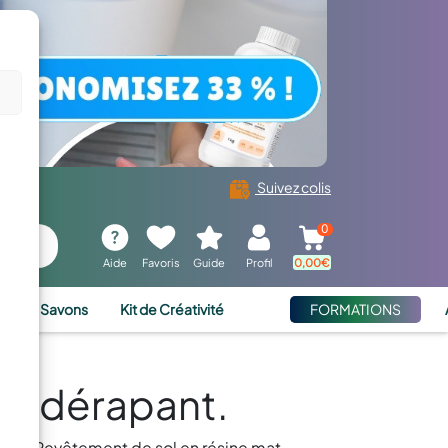
Suivez colis
0
Aide
Favoris
Guide
Profil
0,00
€
ies et Savons
Kit de Créativité
FORMATIONS
ntidérapant.
ouver Revêtement de sol en résine mat