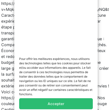
Pour offrir les meilleures expériences, nous utilisons
des technologies telles que les cookies pour stocker
et/ou accéder aux informations des appareils. Le fait
de consentir à ces technologies nous permettra de
traiter des données telles que le comportement de
navigation ou les ID uniques sur ce site. Le fait de ne
pas consentir ou de retirer son consentement peut
avoir un effet négatif sur certaines caractéristiques et
fonctions.
Accepter