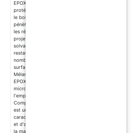
EPOXYWOOD RÉSINE ÉPOXY pour construire,
protéger et restaurer le bois Protège et soigne
le bois, avec une haute imperméabilité,
pénètre en profondeur. Excellent pour toutes
les réparations et les personnalisations des
projets. Système époxy structurel sans
solvant, conçu pour construire, protéger et
restaurer le bois, la fibre de verre et de
nombreux autres supports. Excellent pour les
surfaces en bois, en fibre de verre et en métal.
Mélanger 1 partie de RÉSINE ÉPOXY
EPOXYWOOD catalysée + 2/3 parties de
microsphères de verre Resin Pro. Rapport sur
l'emploi (en poids) : Composant A : 2
Composant B : 1 RÉSINE ÉPOXY EPOXYWOOD
est un produit de pointe doté d'excellentes
caractéristiques de pénétration, de flexibilité
et d'adhérence, qui le rendent indispensable à
la maintenance. Avec le RÉSINE ÉPOXY