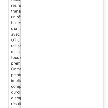
résine. Grâce à sa haute brillance et
transparence, et à sa faible viscosité, elle offre
un résultat impeccable, transparent et sans
bulles d’air. Elle est également accompagnée
d’un certificat de non-toxicité pour le contact
avec la peau, post-catalyse.
【FACILE À
UTILISER】Produit polyvalent qui peut être
utilisé à la fois par les artistes professionnels
mais aussi aux amateurs, créateurs, artistes,
tous ceux qui mettent les pieds pour la
première fois dans ce monde fantastique.
Commencez à fabriquer des bijoux, des
peintures et toute création professionnelle
impliquant l'utilisation de résine. Le kit
comprend 100 gr de résine, 60 gr de
durcisseur, 1 paire de gants, et un mode
d'emploi avec tous les conseils utiles pour un
résultat parfait.
【QUALITÉ IMPECCABLE】