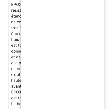
EPOXYWOOD, vous obtenez une liaison très
résistante, la protection de surface et une
étanchéité du support. Couleur: transparent,
ne convient pas aux applications de moulage
très épaisses (nous recommandons la résine
époxy transparente ResinPro dans ce cas) Le
bois traité avec RÉSINE ÉPOXY EPOXYWOOD
est totalement imperméabilisé et renforcé en
conservant ses caractéristiques de flexibilité
et de résistance intactes. Une fois catalysée,
elle peut être mélangée à ses additifs. Les
microsphères de verre Resin Pro permettent
d’obtenir des stucs faciles à appliquer et à très
haute résistance. Préparation des surfaces:
avant d’intervenir avec le RÉSINE ÉPOXY
EPOXYWOOD, s’assurer que la surface à traiter
est totalement sèche et exempte d’humidité.
Le bois à traiter doit toujours être propre, sec