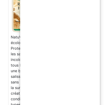
NatuVernis Revêtement hydrofuge invisible et
écologique pour objets en NatuResin
Protection durable contre l’eau, les taches et
les salissures Ce traitement hydrofuge
incolore est spécialement conçu pour protéger
tous les objets réalisés en NatuResin. Il forme
une barrière invisible contre l’humidité, les
salissures, les moisissures et les infiltrations,
sans modifier l’aspect ni la texture naturelle de
la surface. Il prolonge la durée de vie des
créations en les rendant plus résistantes aux
conditions extérieures. Convient à tous les
types d’objets en NatuResin : plateaux, porte-