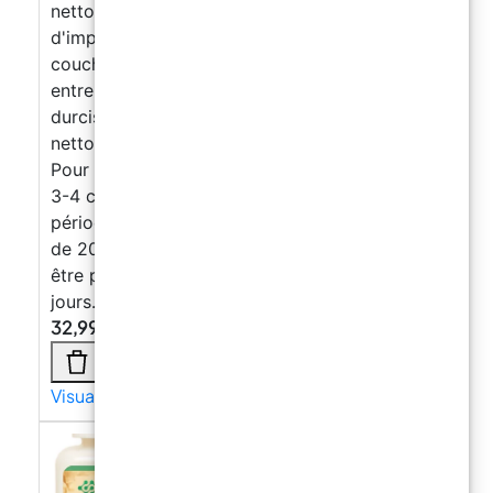
nettoyer les instruments. Pour un cycle
d'imperméabilisation correct, appliquer 3
couches en laissant sécher 12 à 24 heures
entre les couches. Solide en 12-24h,
durcissement complet en 7 jours (20'C) Pour
nettoyer les outils, utilisez un diluant époxy.
Pour le cycle d'imperméabilisation, appliquer
3-4 couches. Le film de résine nécessite une
période minimale de 7 jours à une température
de 20 ° C pour se réticuler complètement et
être prêt à l’utilisation. Séchage complet: 7
jours.
32,99
€
Visualizza di più →