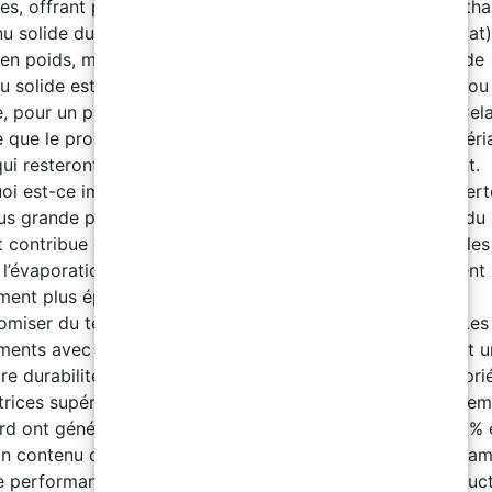
tes, offrant plus de possibilités que l’époxy ou le polyurétha
u solide du niveau final de la couche de finition (Top Coat)
en poids, mélangé) 95±2 (en volume, mélangé) 96±2% de
u solide est une valeur très élevée, que ce soit en poids ou
, pour un produit comme une peinture ou un top coat. Cel
e que le produit contient une forte concentration de matéri
qui resteront sur la surface après l'évaporation du solvant.
oi est-ce important ? Haut contenu solide = moins de pert
us grande proportion de solides signifie que la majorité du
t contribue effectivement au revêtement final, réduisant les
l’évaporation. Plus d’épaisseur par application : On obtient
ment plus épais avec moins de couches, ce qui permet
omiser du temps et du produit. Performances élevées : Les
ments avec un contenu solide élevé offrent généralement 
ure durabilité, une résistance chimique accrue et des propri
trices supérieures. Comparaison : Les peintures ou revête
rd ont généralement un contenu solide compris entre 30% 
n contenu de 96±2% est typique des produits haut de ga
e performance Télécharger le catalogue complet ici Instruc