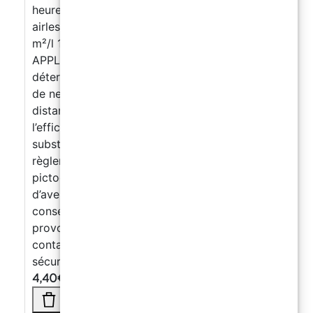
heures Outils : pinceau, rouleau ou pistolet
airless Rendement : 1:4 → 50 m²/l Pur → 10
m²/l 1:2 → 30 m²/l ENTRETIEN APRÈS
APPLICATION Nettoyage à l’eau tiède avec un
détergent à pH neutre. Éviter l’usage fréquent
de nettoyeur haute pression : maintenir une
distance minimale de 30 cm pour préserver
l’efficacité du traitement. Ne contient aucune
substance classée dangereuse selon le
règlement CE 1272/2008.
Sans
pictogramme de danger – Sans mention
d’avertissement.
Contient des
conservateurs (isothiazolinones). Peut
provoquer une réaction allergique.
Éviter le
contact avec la peau et les yeux.
Fiche de
sécurité disponible sur demande.
4,40
€