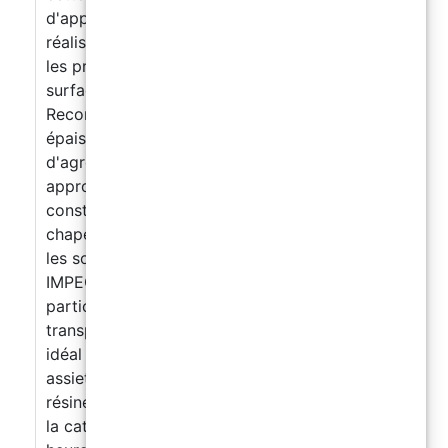
d'applications spécifiquement pour la
réalisation de surfaces. La haute viscosité et
les propriétés autolissantes garantissent des
surfaces réfléchissantes et autolissantes.
Recommandée pour la coulée avec une
épaisseur maximale de 5 mm. Chargée
d'agrégats minéraux de granulométrie
appropriée, elle est utilisée dans la
construction de sols époxy autonivelants et de
chapes adaptées au contact avec les aliments,
les sols industriels, etc.,, 【QUALITÉ
IMPECCABLE】 Grâce à sa formule
particulière, le produit est parfaitement
transparent même après catalyse. Le produit
idéal pour la création de planches à découper,
assiettes, verres et couverts en
résine. Totalement brillante et auto-nivelante,
la catalyse complète prendra environ 24/48