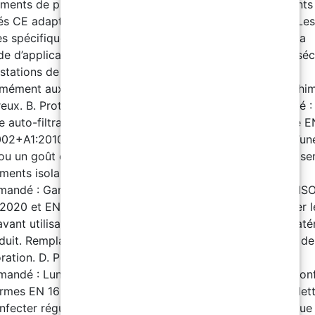
ments de protection individuelle : Utiliser des équipements
s CE adaptés à la manipulation de produits chimiques. Les
s spécifiques peuvent varier selon le degré de dilution, la
 d’application ou l’utilisation. Installer des douches de séc
 stations de lavage oculaire dans les zones de stockage,
mément aux réglementations locales pour les produits chi
eux. B. Protection respiratoire : Équipement recommandé :
 auto-filtrant pour gaz et vapeurs, conforme à la norme E
02+A1:2010. Observation : Remplacer le masque dès qu’un
u un goût est perçu. En l’absence de signal d’alerte, utilise
ments isolants. C. Protection des mains : Équipement
andé : Gants de protection conformes aux normes EN IS
2020 et EN ISO 374-1:2016+A1:2018. Observation : Tester l
vant utilisation car la résistance peut varier selon les maté
duit. Remplacer les gants dès qu’ils montrent des signes de
ration. D. Protection oculaire et faciale : Équipement
andé : Lunettes panoramiques contre les projections, co
rmes EN 166:2002 et EN ISO 4007:2018. Observation : Net
nfecter régulièrement les lunettes. Utiliser en cas de risque