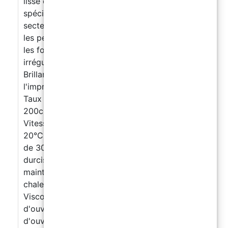
lisse et résistante aux chocs. Développé
spécifiquement pour une application dans le
secteur 3D, il ne coule pas et ne couvre pas
les petits détails, respectant fidèlement toutes
les formes d'impression. Élimine les
irrégularités entre les différentes couches ;
Brillant; Renforce la résistance mécanique de
l'impression; Ponçable et pouvant être peint. +
Taux d'emploi 100 : 45 ; + Pour une surface de
200cm2, seulement 25g sont nécessaires
Vitesse de durcissement A une température de
20°C à Solide en 3 heures A une température
de 30°C à Solide en 2 heures La vitesse de
durcissement peut être encore accélérée en
maintenant la pièce près d'une source de
chaleur. Viscosité et temps de traitement
Viscosité à 900 cps (25°C) Temps
d'ouvrabilité (15g) à 20 min (20°C) Temps
d'ouvrabilité (15g) à 10 min (30°C) Il peut être