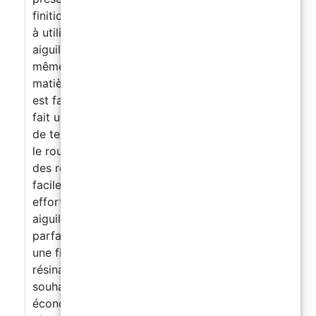
finition uniforme et sans imperfections. Facile
à utiliser, propre et réutilisable : le rouleau à
aiguilles est conçu pour être facile à utiliser,
même pour ceux qui n'ont pas d'expérience en
matière de revêtement de résine. De plus, il
est facile à nettoyer et réutilisable, ce qui en
fait un choix écologique et économique. Gain
de temps : grâce à sa technologie innovante,
le rouleau à aiguilles vous permet d'obtenir
des résultats parfaits rapidement et
facilement, en économisant du temps et des
efforts. Garantit le résultat : le rouleau à
aiguilles est conçu pour garantir des résultats
parfaits, en éliminant les bulles et en assurant
une finition uniforme et professionnelle lors du
résinage des surfaces et des sols. Si vous
souhaitez obtenir des résultats parfaits et
économiser du temps et des efforts lors du