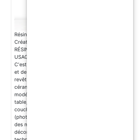
Résine Époxy Transparente - La Préférée des
Créatifs et des Artisans
RÉSINE ÉPOXY TRANSPARENT / MULTI-
USAGES BICOMPOSANT A + B RESIN PRO
C'est le produit pour les créations artistiques
et de bijoux, pour la restauration, le
revêtement de surface (bois, béton,
céramique, toile, fibre de verre) et de
modélisme. Idéal pour créer des plateaux de
table, fabriquer des souvenirs, créer une
couche protectrice sur des images imprimées
(photographies, toiles, peintures), fabriquer
des meubles design, créer des éléments de
décoration et de design en utilisant des
techniques d'incorporation d'objets dans la