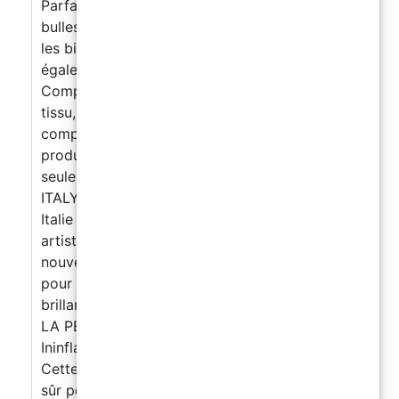
Parfaitement transparent, il n'incorpore pas de
bulles d'air grâce à la formule spécifique pour
les bijoux et les créations artistiques. Il est
également idéal pour encastrer des objets.
Compatible avec les moules en silicone, bois,
tissu, verre, papier ou photo. La catalyse
complète prend environ 24 heures mais le
produit peut être extrait du moule après
seulement 10 heures.
【100% MADE IN
ITALY】 Formule développée et produite en
Italie spécifiquement pour les créations
artistiques. Parfaitement transparent avec les
nouveaux filtres UV anti-jaunissement, liquide
pour éviter l'incorporation de bulles d'air. Très
brillant et auto-nivelant.
【CONTACT AVEC
LA PEAU】 Toutes les résines Resin Pro sont
Ininflammables, sans solvant et sans odeur.
Cette résine, une fois durcie, est un composé
sûr pour un contact avec la peau. Vous