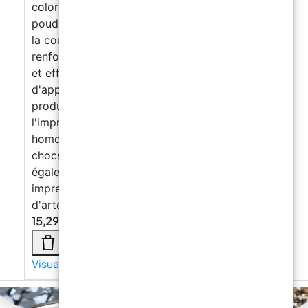
coloré avec des pâtes colorantes ou des
poudres métalliques pour vernir le tirage avec
la couleur choisie. Excellente adhérence et
renforcement sur PLA, LAYWOOD, ABS. Rapide
et efficace, il est proposé comme une solution
d'application facile pour accélérer la
production de produits finis grâce à
l'impression 3D, en augmentant leur
homogénéité esthétique et leur résistance aux
chocs. La haute résistance mécanique le rend
également idéal comme adhésif entre les
impressions ou pour la réparation
d'artefacts 3D endommagés.
15,29
€
Visualizza di più →