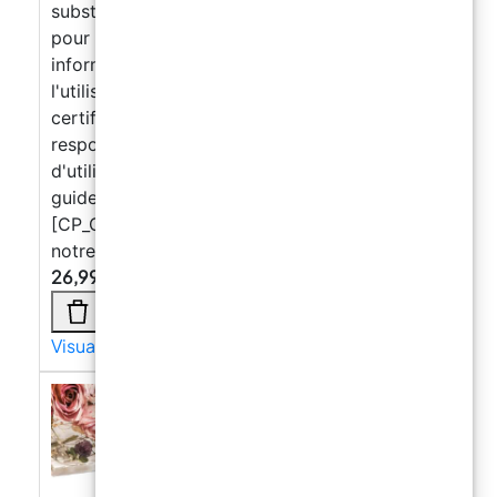
substances dangereuses et peut être utilisé
pour le contact avec les aliments. Ces
informations peuvent être consultées par
l'utilisateur final lors de la délivrance de la
certification HCCP qui reste sous la
responsabilité de l'utilisateur final. Guide
d'utilisation des résines avec à retrouver le
guide à consulter ou à télécharger Cliquez ici
[CP_CALCULATED_FIELDS id="1"] téléchargez
notre application "Resin Calculator"
26,99
€
Visualizza di più →