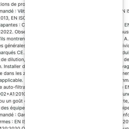
tions de produit. E. Protection du corps : Équipement
andé : Vêtements de travail : Conformes aux normes EN 
013, EN ISO 13688:2013 et EN 464:1994. Chaussures
rapantes : Conformes aux normes EN ISO 20347:2022 et E
2022. Observation : Remplacer les vêtements ou les chaus
’ils montrent des signes de détérioration. Composant B A.
s générales : Utiliser des équipements de protection indivi
marqués CE. Les recommandations sont adaptées au produit
de dilution, ajuster les mesures selon l’usage et le degré d
n. Installer des douches de sécurité et des stations de lava
re dans les zones de stockage, conformément à la réglemen
 applicable. B. Protection respiratoire : Équipement recomm
 auto-filtrant pour gaz et vapeurs, conforme à la norme E
02+A1:2010. Observation : Remplacer le masque dès qu’un
ou un goût est détecté. En cas d’absence de signal d’alerte,
er des équipements isolants. C. Protection des mains : Équi
andé : Gants non jetables pour protection chimique, con
rmes : EN ISO 374-1:2016+A1:2018 EN 16523-1:2015+A1:2
420:2020 Observation : Le temps de passage (Breakthroug