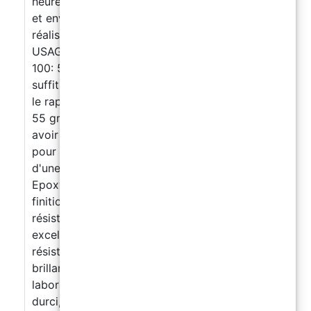
heures - selon les conditions atmosphériques
et environnementales - mais elle sera déjà
réalisable après environ 10 heures. 【À
USAGES MULTIPLES】 Le rapport de mélange
100: 55 rend ce produit très facile à utiliser. Il
suffit de mélanger les deux composants selon
le rapport indiqué (pour 100 grammes de A,
55 grammes de B) et de laisser durcir sans
avoir besoin d'autres additifs. Recommandé
pour les revêtements de tables et plateaux
d'une épaisseur de 1 à 5 mm. La Résine
Epoxyfood garantit également une excellente
finition esthétique, décorative et une
résistance à l'usure : + haute transparence, +
excellente résistance aux rayures + bonne
résistance aux produits chimiques + surface
brillante et autonivelante * Produit testé en
laboratoire. Une fois le produit correctement
durci, il ne dégage pas de métaux lourds /