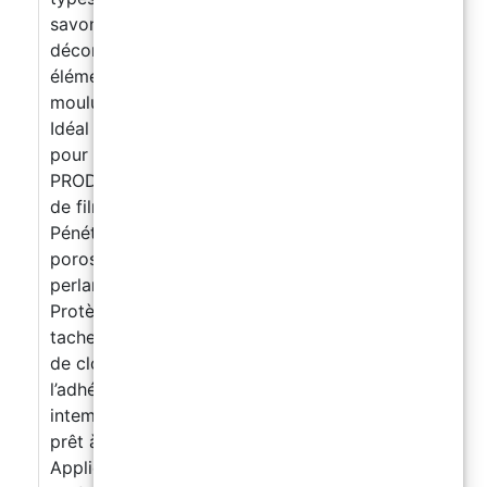
savons, dessous de verre, dalles et panneaux
décoratifs, pots de fleurs et jardinières,
éléments de décoration extérieure, façades,
moulures et autres revêtements en résine.
Idéal aussi bien pour les objets d’intérieur que
pour les créations d’extérieur. AVANTAGES
PRODUIT Traitement invisible : ne forme pas
de film, ne modifie pas l’apparence.
Pénétration en profondeur : agit dans la
porosité sans obstruer le support. Effet
perlant : l’eau glisse sous forme de gouttes.
Protège durablement contre l’humidité et les
taches. Laisse respirer le matériau : pas d’effet
de cloquage. Facilite le nettoyage : réduit
l’adhérence des salissures. Résistance aux
intempéries et au gel. MODE D’EMPLOI Produit
prêt à l’emploi, sans dilution nécessaire.
Appliquer en une seule couche, sur une