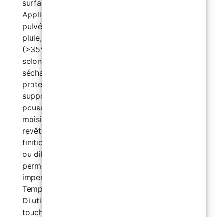
surface propre et sèche, jusqu’à saturation.
Application possible au pinceau, rouleau ou
pulvérisateur. Ne pas appliquer en cas de
pluie, d’humidité ou de températures extrêmes
(>35°C). Consommation : 100 ml pour 1 m²
selon la porosité du support. Temps de
séchage à 20°C : 6 heures au toucher,
protection complète après 24 heures. Le
support doit être sain, sec et exempt de
poussière, graisse, cire, mousses ou
moisissures. Dilution dans l'eau : 1 part de
revêtement pour 3 à 6 parts d’eau. Pour des
finitions brillantes ou satinées, appliquer pur
ou dilué 1:2. Appliqué sur d'autres peintures, il
permet d'obtenir une finition lavable et
imperméable. PARAMÈTRES TECHNIQUES
Température minimale d'application : 5 °C
Dilution et nettoyage : à l’eau Séchage au
toucher : 20 minutes Recouvrable : après 24