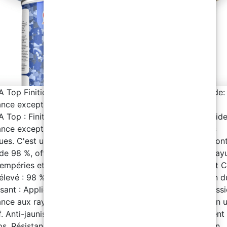
 Top Finition Polyaspartique avec 98% de contenu solide:
ance exceptionnelle à l’usure
 Top : Finition Polyaspartique avec 98% de contenu solide
ance exceptionnelle à l’usure, aux rayures et aux produits
ues. C'est un vernis autolissant ultra-résistant, avec un con
 de 98 %, offrant une durabilité exceptionnelle face aux ray
tempéries et au jaunissement. Caractéristiques du produit 
 élevé : 98 % pour une résistance maximale et une finition d
ssant : Application facile sans traces pour un rendu professi
ance aux rayures : Parfait pour les surfaces soumises à un 
if. Anti-jaunissement : Garde son aspect clair et transparent
ps. Résistance aux intempéries : Convient à une utilisation