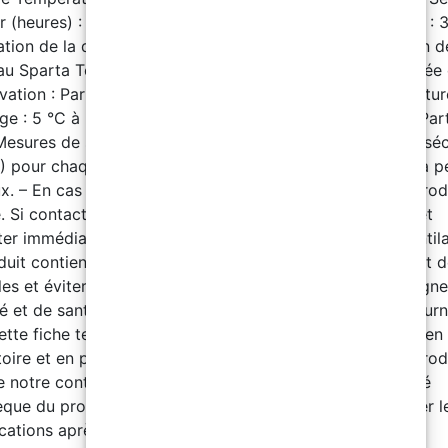
r (heures) : 3 Durcissement complet : 7 jours Transitable : 3
ation de la deuxième couche : 3-4 heures Consommation d
au Sparta Top : 0,2 kg/m² Conditions de stockage – Durée
vation : Partie A : 12 mois / Partie B : 12 mois – Températu
ge : 5 °C à 35 °C Conditionnement – Partie A : 20 kg – Part
Mesures de sécurité Téléchargez la fiche de données de séc
 pour chaque étape du cycle. – Éviter le contact avec la p
ux. – En cas de contact avec la peau, nettoyer avec un prod
. Si contact avec les yeux, rincer abondamment à l’eau et
ter immédiatement un médecin. – Assurer une bonne ventila
duit contient des substances combustibles. Tenir à l’écart 
lles et éviter de fumer à proximité. – Respecter les consign
é et de santé sur le site. Déclaration Les informations fourn
ette fiche technique sont basées sur nos connaissances en
toire et en pratique. Cependant, comme l’utilisation du prod
e notre contrôle, nous garantissons uniquement la qualité
sèque du produit. Nous nous réservons le droit de modifier l
ications après notification préalable. Composant A A.