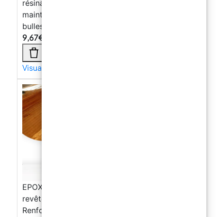
résinage des surfaces et des sols, achetez dès
maintenant notre rouleau à aiguilles anti-
bulles !
9,67
€
Visualizza di più →
EPOXYWOOD Résine époxy pour bois -
revêtement de protection, Restauration,
Renforcement