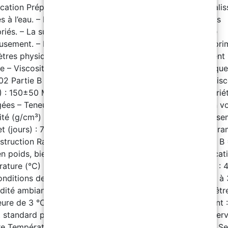
cation Préparation de surface – Rincer le sel et autres sali
s à l’eau. – Enlever graisses et huiles avec des nettoyants
riés. – La surface en béton doit être poncée et nettoyée
usement. – Respecter l’intervalle de revêtement avec le pr
tres physiques Partie A – Apparence : Liquide transparent
re – Viscosité (25 °C) : 500±200 MPaS – Densité spécifique
1,02 Partie B – Apparence : Liquide de toutes couleurs – Visc
) : 150±50 MPaS – Densité spécifique (25 °C) : 1,01 Proprié
ées – Teneur en solides (%): 96±2 (en poids) / 95±2 (en v
té (g/cm³) : 1,11±0,05 – Point d’éclair (°C) : >93 – Durciss
t (jours) : 7 – Couverture théorique : 5 m²/kg/200μm Para
struction Ratio de mélange – Application au rouleau : A : B 
en poids, bien mélanger avant utilisation). Temps d'applicat
ature (°C) : 10 | 20 | 30 – Durée de vie en pot (minutes) : 
onditions de construction – Température ambiante : 0 °C à
dité ambiante : ≤75 % – Température du substrat : Doit êtr
ure de 3 °C ou plus au point de rosée de l’air. – Nettoyant :
t standard pour polyaspartique Temps de Séchage et Interv
re Température (°C) : 20 Séchage en surface (heures) : 1 S