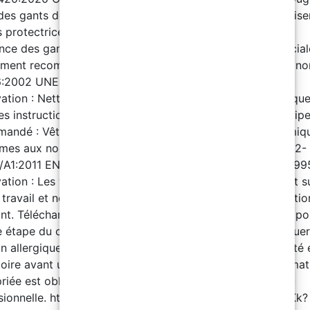
es gants doit dépasser la durée d’utilisation. Ne pas utilise
 protectrices après un contact avec le produit. Tester la
nce des gants avant emploi. D. Protection oculaire et facial
ment recommandé : Écran facial complet conforme aux no
:2002 UNE-EN ISO 18526-1 à 4:2020 EN ISO 4007:2018
ation : Nettoyer quotidiennement et désinfecter périodiqu
les instructions du fabricant. E. Protection du corps : Équi
andé : Vêtements de protection contre les risques chimiq
mes aux normes : EN 13034:2005+A1:2009 EN ISO 13982-
/A1:2011 EN ISO 6529:2013 EN ISO 6530:2005 EN 464:199
ation : Les vêtements doivent être utilisés exclusivement su
e travail et nettoyés régulièrement selon les recommandatio
ant. Téléchargez la fiche de données de sécurité (MSDS) po
 étape du cycle. Contient des isocyanates. Peut provoque
n allergique. La lecture de la fiche de données de sécurité 
toire avant utilisation. À partir du 24 août 2023, une format
iée est obligatoire avant toute utilisation industrielle ou
sionnelle. https://www.youtube.com/embed/olA5VkwLLKk?