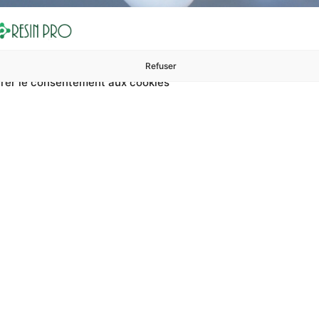
Refuser
rer le consentement aux cookies
ures à 99 €
ents
Accessoires et polissage
Sols et revêtements
Boug
 Sol 3d Personnalisés 