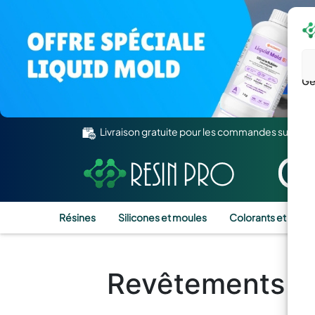
Gé
Livraison gratuite pour les commandes supérie
Résines
Silicones et moules
Colorants et Pigm
Revêtements De