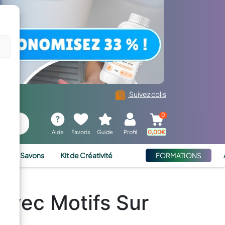
Suivez colis
0
Aide
Favoris
Guide
Profil
0,00
€
ies et Savons
Kit de Créativité
FORMATIONS
Avec Motifs Sur