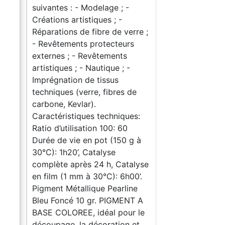
suivantes : - Modelage ; -
Créations artistiques ; -
rre ;
Réparations de fibre de verre ;
rs
- Revêtements protecteurs
externes ; - Revêtements
-
artistiques ; - Nautique ; -
Imprégnation de tissus
de
techniques (verre, fibres de
carbone, Kevlar).
es:
Caractéristiques techniques:
Ratio d’utilisation 100: 60
g à
Durée de vie en pot (150 g à
30°C): 1h20’, Catalyse
alyse
complète après 24 h, Catalyse
00’.
en film (1 mm à 30°C): 6h00’.
ne
Pigment Métallique Pearline
T A
Bleu Foncé 10 gr. PIGMENT A
r le
BASE COLOREE, idéal pour le
 et
découpage, la décoration et