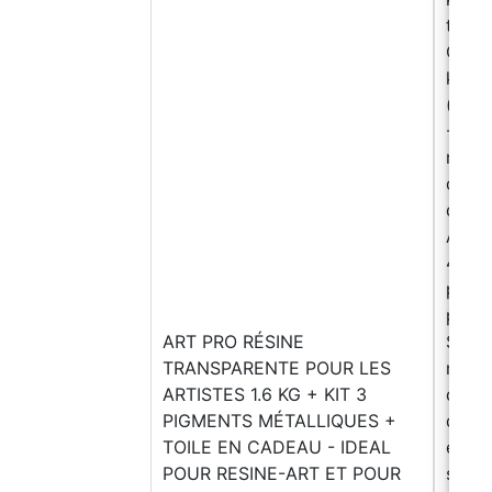
trans
Compo
kg 4
(rési
- Com
résin
des f
des s
Atten
40 mi
progr
panne
ART PRO RÉSINE
Systè
TRANSPARENTE POUR LES
nivel
ARTISTES 1.6 KG + KIT 3
qui c
PIGMENTS MÉTALLIQUES +
dure 
TOILE EN CADEAU - IDEAL
époxy
POUR RESINE-ART ET POUR
spéci