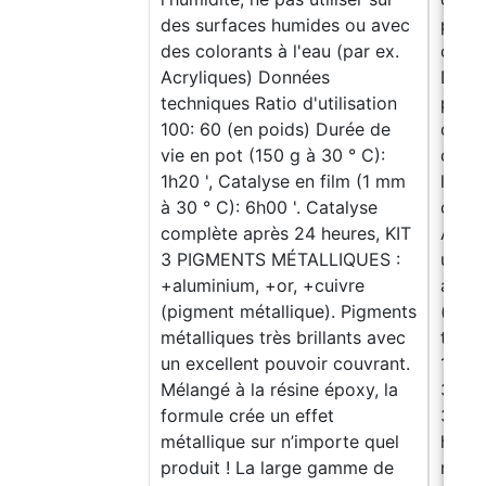
des surfaces humides ou avec
parfa
des colorants à l'eau (par ex.
créat
Acryliques) Données
DELU
techniques Ratio d'utilisation
pour 
100: 60 (en poids) Durée de
de l'
vie en pot (150 g à 30 ° C):
color
1h20 ', Catalyse en film (1 mm
les c
à 30 ° C): 6h00 '. Catalyse
d'hui
complète après 24 heures, KIT
Atten
3 PIGMENTS MÉTALLIQUES :
utili
+aluminium, +or, +cuivre
avec 
(pigment métallique). Pigments
(ex. 
métalliques très brillants avec
techn
un excellent pouvoir couvrant.
100: 
Mélangé à la résine époxy, la
30 ° 
formule crée un effet
3:00 
métallique sur n’importe quel
heure
produit ! La large gamme de
résin