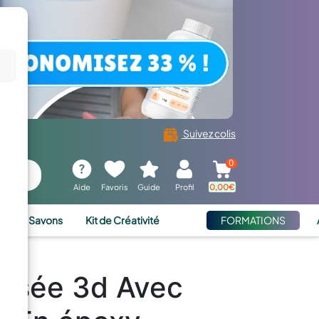
Suivez colis
0
Aide
Favoris
Guide
Profil
0,00
€
ies et Savons
Kit de Créativité
FORMATIONS
lisée 3d Avec