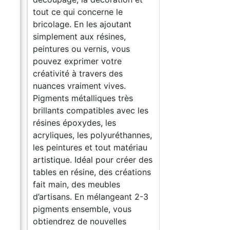
tout ce qui concerne le
bricolage. En les ajoutant
simplement aux résines,
peintures ou vernis, vous
pouvez exprimer votre
créativité à travers des
nuances vraiment vives.
s
Pigments métalliques très
c les
brillants compatibles avec les
résines époxydes, les
nnes,
acryliques, les polyuréthannes,
riau
les peintures et tout matériau
er des
artistique. Idéal pour créer des
tions
tables en résine, des créations
fait main, des meubles
 2-3
d’artisans. En mélangeant 2-3
pigments ensemble, vous
obtiendrez de nouvelles