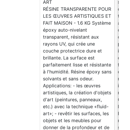
ART
sa st
RÉSINE TRANSPARENTE POUR
créer
LES ŒUVRES ARTISTIQUES ET
techn
FAIT MAISON - 1.6 KG Système
art. 
époxy auto-nivelant
de tr
transparent, résistant aux
coins
rayons UV, qui crée une
perme
couche protectrice dure et
initia
brillante. La surface est
coula
parfaitement lisse et résistante
formu
à l'humidité. Résine époxy sans
coule
solvants et sans odeur.
mélan
Applications: - les œuvres
inter
artistiques, la création d'objets
respe
d'art (peintures, panneaux,
Créat
etc.) avec la technique «fluid-
lisse 
art»; - revêtir les surfaces, les
Pro e
objets et les meubles pour
revêt
donner de la profondeur et de
surfa