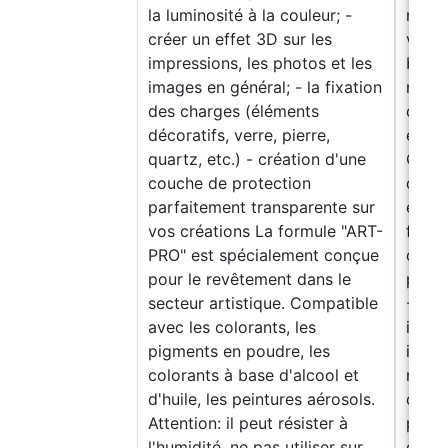
la luminosité à la couleur; -
mm à
créer un effet 3D sur les
verse
impressions, les photos et les
bijo
images en général; - la fixation
notre
des charges (éléments
coulé
décoratifs, verre, pierre,
et sa
quartz, etc.) - création d'une
Œuvre
couche de protection
d'obj
parfaitement transparente sur
etc.)
vos créations La formule "ART-
fluid
PRO" est spécialement conçue
objet
pour le revêtement dans le
profo
secteur artistique. Compatible
- Cré
avec les colorants, les
impre
pigments en poudre, les
image
colorants à base d'alcool et
murs 
d'huile, les peintures aérosols.
charg
Attention: il peut résister à
pierr
l'humidité, ne pas utiliser sur
d'une