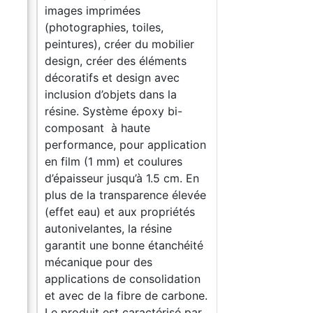
images imprimées
(photographies, toiles,
ier
peintures), créer du mobilier
ts
design, créer des éléments
décoratifs et design avec
inclusion d’objets dans la
-
résine. Système époxy bi-
composant à haute
ation
performance, pour application
s
en film (1 mm) et coulures
. En
d’épaisseur jusqu’à 1.5 cm. En
levée
plus de la transparence élevée
tés
(effet eau) et aux propriétés
autonivelantes, la résine
héité
garantit une bonne étanchéité
mécanique pour des
tion
applications de consolidation
rbone.
et avec de la fibre de carbone.
é par
Le produit est caractérisé par