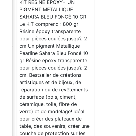
KIT RESINE EPOXY+ UN
PIGMENT METALLIQUE
GR Le
SAHARA BLEU FONCÉ 10 GR
sine
Le KIT comprend : 800 gr
Résine époxy transparente
 cm
pour pièces coulées jusqu’à 2
arline
cm Un pigment Métallique
ésine
Pearline Sahara Bleu Foncé 10
gr Résine époxy transparente
pour pièces coulées jusqu’à 2
ns
cm. Bestseller de créations
de
artistiques et de bijoux, de
ents
réparation ou de revêtements
de surface (bois, ciment,
céramique, toile, fibre de
éal
verre) et de modelage! Idéal
de
pour créer des plateaux de
r une
table, des souvenirs, créer une
les
couche de protection sur les