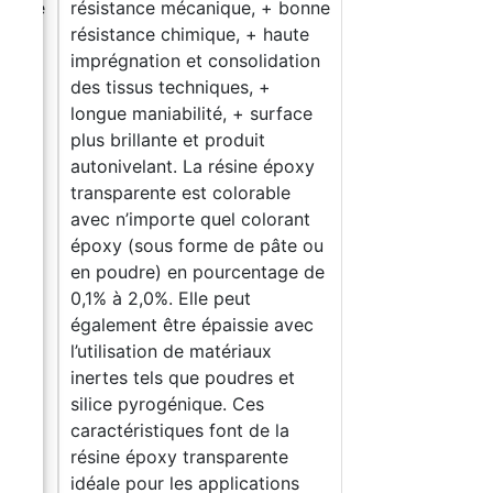
 bonne
résistance mécanique, + bonne
ute
résistance chimique, + haute
ation
imprégnation et consolidation
des tissus techniques, +
face
longue maniabilité, + surface
plus brillante et produit
poxy
autonivelant. La résine époxy
e
transparente est colorable
ant
avec n’importe quel colorant
te ou
époxy (sous forme de pâte ou
ge de
en poudre) en pourcentage de
0,1% à 2,0%. Elle peut
avec
également être épaissie avec
l’utilisation de matériaux
et
inertes tels que poudres et
silice pyrogénique. Ces
a
caractéristiques font de la
te
résine époxy transparente
ns
idéale pour les applications