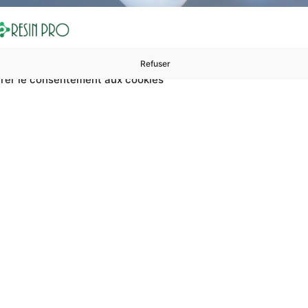
Refuser
rer le consentement aux cookies
ures à 99 €
ents
Accessoires et polissage
Sols et revêtements
Boug
De Sol En Résine Métal