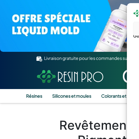
Gé
Livraison gratuite pour les commandes supérie
Résines
Silicones et moules
Colorants et Pigm
Revêtements 