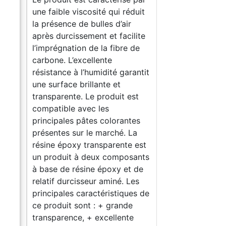
duit
une faible viscosité qui réduit
r
la présence de bulles d’air
lite
après durcissement et facilite
 de
l’imprégnation de la fibre de
carbone. L’excellente
rantit
résistance à l’humidité garantit
une surface brillante et
est
transparente. Le produit est
compatible avec les
tes
principales pâtes colorantes
La
présentes sur le marché. La
e est
résine époxy transparente est
sants
un produit à deux composants
t de
à base de résine époxy et de
Les
relatif durcisseur aminé. Les
es de
principales caractéristiques de
e
ce produit sont : + grande
e
transparence, + excellente