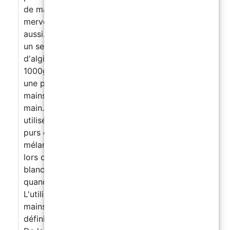
de mains en couple sont une activité
merveilleuse à faire avec la famille et les amis
aussi. Notre magnifique ensemble comprend :
un seau d'empreintes de mains 450g
d'alginate pour les moulages chromatiques
1000g de NatuResin pour moulages à la main
une paire de gants pour ne pas se salir les
mains bâton en bois pour nettoyer le moule à
main. Notre alginate chromatique est celui
utilisé dans les kits dentaires, l'un des plus
purs et des plus précis. Dès que l'alginate sera
mélangé à de l'eau, il aura une couleur rose,
lors de son séchage il changera de couleur en
blanc, vous permettant ainsi de comprendre
quand il est possible de retirer les mains.
L'utilisation de ce matériau permet à nos
mains en Naturesin d'avoir une très haute
définition même pour les plus petits détails.