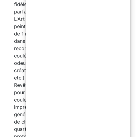
fidèlement votre idée Créative! La surface
parfaitement lisse et résistante à l'humidité.
L'Art Pro est parfait pour les revêtements, les
peintures et les surfaces (même praticables)
de 1 mm à 5 mm, mais si vous devez verser
dans des moules ou des bijoux, nous vous
recommandons notre résine transparente de
coulée. Résine époxy sans solvants et sans
odeur. Applications : - Œuvres artistiques,
création d'objets d'art (peintures, panneaux,
etc.) avec la technique de "l'art fluide" -
Revêtement de surfaces, objets et meubles
pour donner profondeur et brillance à la
couleur - Créer un effet 3D sur les
impressions, les photos et les images en
général - Les sols et murs extérieurs - Fixation
de charges (éléments décoratifs, verre, pierre,
quartz, etc.) - Création d'une couche
protectrice parfaitement transparente sur vos