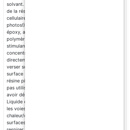
solvant. Le produit crée une dispersion superficielle
de la résine, donnant lieu à de belles structures
cellulaires qui se forment automatiquement (voir les
photos!). Il s’agit d’un liquide qui réagit avec la résine
époxy, avec les résines de polyester et avec les
polymères de polyuréthane (encore liquide) en
stimulant le mouvement et « l’apparition » de cercles
concentriques vers l’extérieur. Ajouter Magic Drops
directement dans la résine pigmentée avant de la
verser sur la surface ou de la faire couler sur la
surface immédiatement après la stratification de la
résine pigmentée. Attention Produit inflammable. Ne
pas utiliser de source de chaleur sur la surface après
avoir déposé le produit MAGIC DROPS Small. H226
Liquide et vapeurs inflammables. H335 Peut irriter
les voies respiratoires. P210 Tenir à l’écart de la
chaleur/des étincelles/des flammes nues/des
surfaces chaudes. — Ne pas fumer. P261 Éviter de
respirer les