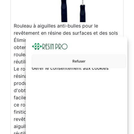
Rouleau à aiguilles anti-bulles pour le
revêtement en résine des surfaces et des sols
Éliminez les bulles, gagnez du temps et
obtenez des résultats parfaits avec notre
rouleau à aiguilles facile à utiliser et
réutilisable pour la résine de surface et de sol.
Refuser
Gérer le consentement aux cookies
Le rouleau à aiguilles anti-bulles pour le
résinage des surfaces et des sols est un
produit de haute qualité qui vous permet
d'obtenir des résultats parfaits rapidement et
facilement. Grâce à sa technologie innovante,
ce rouleau élimine les bulles et garantit une
finition uniforme et professionnelle même en
revêtement de résine. De plus, le rouleau à
aiguilles est facile à utiliser, facile à nettoyer et
réutilisable, ce qui en fait un choix écologique