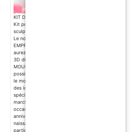
KIT DIY POUR MOULAGE ET EMPREINTE 3D-
Kit pour réplique de mains. Créez votre propre
sculpture 3D !
Le nouveau KIT DIY POUR MOULAGE ET
EMPREINTE 3D de Resin Pro est arrivé ! Vous
aurez le kit complet pour créer une sculpture
3D directement chez vous ! Le KIT DIY POUR
MOULAGE ET EMPREINTE 3D vous donne la
possibilité d'immortaliser vos souvenirs avec
le moulage des mains de la famille. C'est l'une
des idées de cadeaux de couple les plus
spéciales actuellement disponibles sur le
marché. Il peut être utilisé pour célébrer des
occasions spéciales telles que des
anniversaires de fiançailles, de mariage, de
naissance, des évènements familiaux
particuliers et la Saint-Valentin. Les moulages