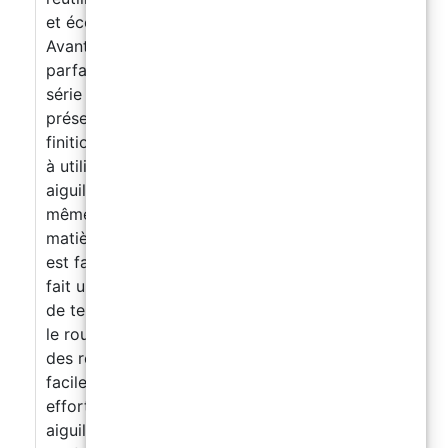
et économique pour tous les bricoleurs.
Avantages : Élimine les bulles pour un résultat
parfait : le rouleau à aiguilles est équipé d'une
série de petites aiguilles qui cassent les bulles
présentes dans la résine, garantissant une
finition uniforme et sans imperfections. Facile
à utiliser, propre et réutilisable : le rouleau à
aiguilles est conçu pour être facile à utiliser,
même pour ceux qui n'ont pas d'expérience en
matière de revêtement de résine. De plus, il
est facile à nettoyer et réutilisable, ce qui en
fait un choix écologique et économique. Gain
de temps : grâce à sa technologie innovante,
le rouleau à aiguilles vous permet d'obtenir
des résultats parfaits rapidement et
facilement, en économisant du temps et des
efforts. Garantit le résultat : le rouleau à
aiguilles est conçu pour garantir des résultats