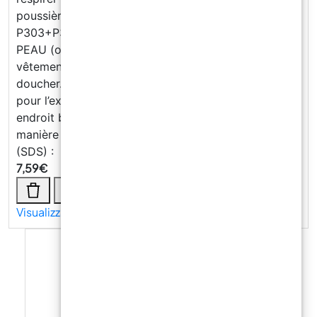
poussières/fumées/gaz/brouillards/vapeurs/aérosols.
P303+P361+P353 EN CAS DE CONTACT AVEC LA
PEAU (ou les cheveux): Enlever immédiatement les
vêtements contaminés. Rincer la peau à l’eau/se
doucher. P370+P378 En cas d’incendie: Utiliser …
pour l’extinction. P403+P233 Stocker dans un
endroit bien ventilé. Maintenir le récipient fermé de
manière étanche. Fiche de données de sécurité
(SDS) :
7,59
€
Visualizza di più →