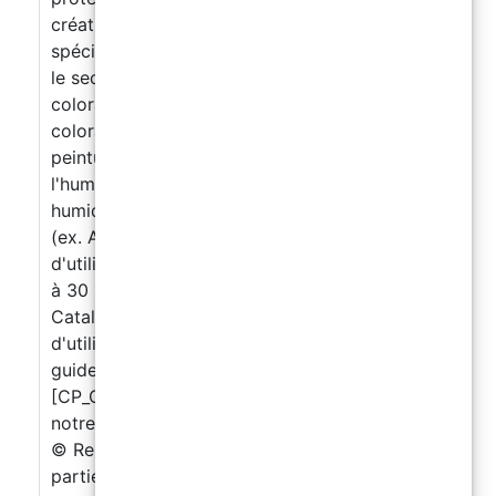
créations La formule "ART-PRO DELUXE" est
spécialement conçue pour le revêtement dans
le secteur de l'art. Compatible avec les
colorants, les pigments en poudre, les
colorants à base d'alcool et d'huile, les
peintures en aérosol. Attention: il craint
l'humidité, ne pas utiliser sur des surfaces
humides ou avec des colorants à base d'eau
(ex. Acryliques) Données techniques : Rapport
d'utilisation 100: 70 (en poids) Pot Life (150 g
à 30 ° C): 40 ', Film (1 mm à 30 ° C): 3:00 '.
Catalyse complète après 24 heures. Guide
d'utilisation des résines avec à retrouver le
guide à consulter ou à télécharger Cliquez ici
[CP_CALCULATED_FIELDS id="1"] téléchargez
notre application "Resin Calculator" Copyright
© Resin Pro Srl. La reproduction (totale ou
partielle) de l'œuvre par quelque moyen que