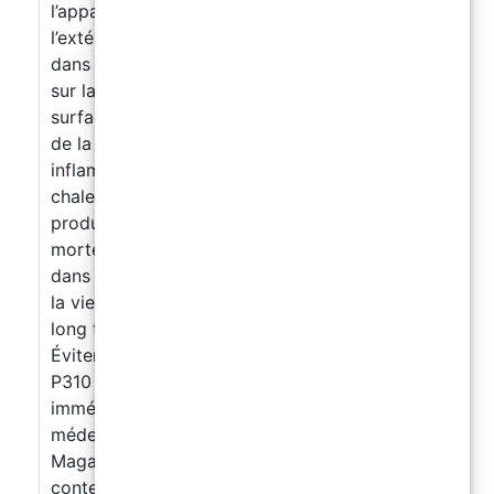
l’apparition » de cercles concentriques vers
l’extérieur. Ajouter Magic Drops directement
dans la résine pigmentée avant de la verser
sur la surface ou de la faire couler sur la
surface immédiatement après la stratification
de la résine pigmentée. Attention Produit
inflammable. Ne pas utiliser de source de
chaleur sur la surface après avoir déposé le
produit MAGIC DROPS Mega. H304 : Peut être
mortel en cas d'ingestion et de pénétration
dans les voies respiratoires. H412 : Nocif pour
la vie aquatique, entraîne des effets néfastes à
long terme. Conseils de prudence : P273
Éviter le rejet dans l'environnement. P301 +
P310 EN CAS D'INGESTION : Appeler
immédiatement un CENTRE ANTIPOISON / un
médecin. P331 NE PAS faire vomir. P405
Magasin fermé à clé. P501 Éliminer le
contenu/récipient dans une installation