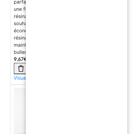
parfaits, en éliminant les bulles et en assurant
une finition uniforme et professionnelle lors du
résinage des surfaces et des sols. Si vous
souhaitez obtenir des résultats parfaits et
économiser du temps et des efforts lors du
résinage des surfaces et des sols, achetez dès
maintenant notre rouleau à aiguilles anti-
bulles !
9,67
€
Visualizza di più →