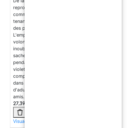
De la même manière, il est possible de
reproduire chez soi d'autres parties du corps
comme une main ou même deux mains se
tenant, créant de véritables sculptures avec
des poses et des gestes différents.
L'empreinte obtenue peut ensuite être peinte à
volonté pour obtenir une œuvre unique et
inoubliable. MODE D'EMPLOI : Mélangez 1
sachet d'alginate avec 1,8 litre d'eau froide
pendant 90 secondes. La couleur passe du
violet au blanc lorsque l'alginate est
complètement durci. Les matériaux contenus
dans le KIT permettent de reproduire 2 mains
d'adultes ou d'enfants en famille ou entre
amis.
27,39
€
Visualizza di più →