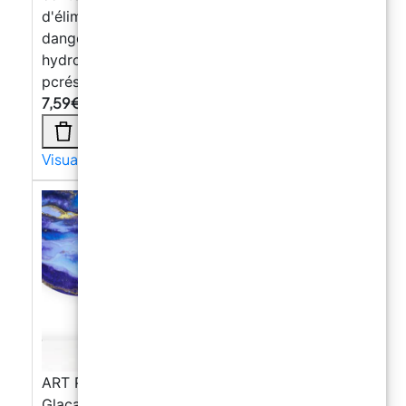
d'élimination des déchets agréée. Composants
dangereux : distillats (pétrole), fraction légère
hydrotraitée ; kérosène - 2,6-di-tert-butyl-
pcrésol. Fiche de données de sécurité (SDS) :
7,59
€
Visualizza di più →
ART PRO DELUXE Résine Epoxy transparente
Glaçage à Haute Viscosité : Motifs Détaillés et