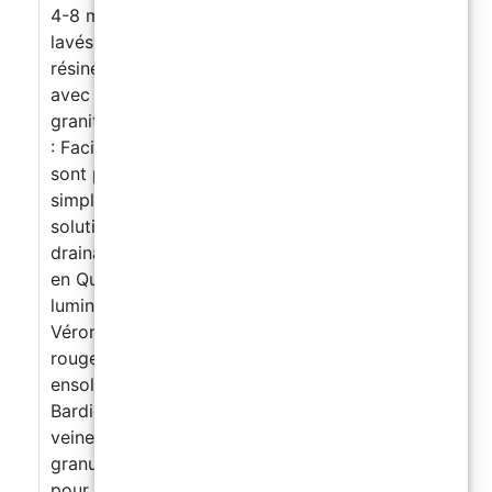
4-8 mm (sac de 25 kg), nos granulats sont
lavés et séchés, prêts à être mélangés avec la
résine, utilisables également en combinaison
avec d’autres galets et granulats de marbre,
granit et porphyre. Caractéristiques du Produit
: Facilité d’Application : Les granulats ResinPro
sont prêts à l’emploi, assurant une application
simple et rapide. Économique : Une excellente
solution à faible coût pour créer des sols
drainants résistants et durables. Disponibilité
en Quatre Couleurs : Blanc Carrara : Élégant et
lumineux avec des veines fines. Rouge Type
Vérone : Chaud et vif avec des nuances de
rouge intense. Jaune Type Mori : Brillant et
ensoleillé avec des veines dorées. Gris Type
Bardiglio : Raffiné et contemporain avec des
veines grises. Combinaisons uniques : Les
granulats peuvent être combinés entre eux
pour obtenir des effets et des dessins