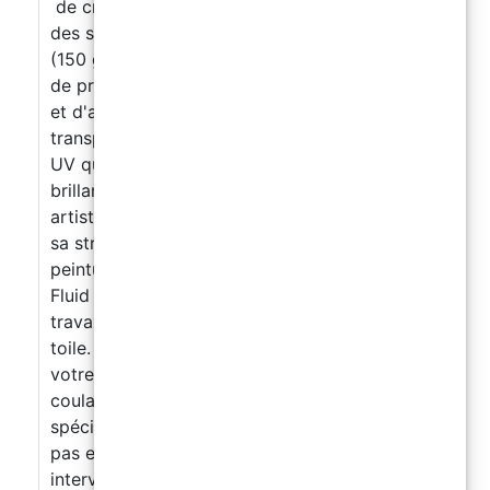
de créer des formes et des motifs nets sur
des surfaces et des toiles. Attention: Pot Life
(150 g à 30 ° C) : 40 min, il est donc conseillé
de programmer d'abord le dessin du panneau
et d'appliquer la résine. Système époxy
transparent auto-nivelant, résistant aux rayons
UV qui crée une couche protectrice dure et
brillante. ART PRO, la résine époxy pour les
artistes : spécifiquement formulée et grâce à
sa structure dense elle permet de créer des
peintures avec la technique du «pour paint» et
Fluid art. Il ne goutte pas de la surface de
travail, atteignant lentement les coins de la
toile. ART PRO vous permet de conserver
votre dessin initial sans qu'il soit modifié par le
coulage de la résine. Grâce à la formule
spéciale les couches de couleurs ne se dilatent
pas et ne se mélangent pas (sauf si vous
intervenez volontairement), en respectant