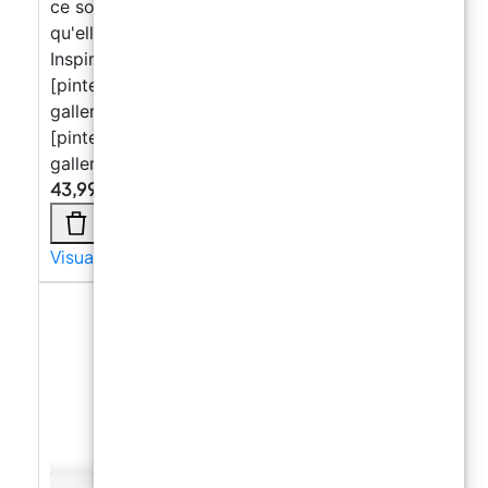
ce soit et sa mise à disposition à des tiers,
qu'elle soit gratuite ou payante, est interdite.
Inspiré par des idées créatives
[pinterest_carousel
gallery_id="776800704417739263"]
[pinterest_carousel
gallery_id="776800704417739265"]
43,99
€
Visualizza di più →