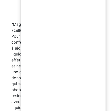
"Magic Drops Mega" pour créer l’effet à
«cellules» et décorations 15gr
Pour créer l’effet à « cellules » et décorations;
confection de 15ml. Liquide mono-composant
à ajouter en gouttes sur la résine encore
liquide et colorée en couches pour obtenir un
effet incroyable! Magic Drops est un produit
et ne contient pas de solvant. Le produit crée
une dispersion superficielle de la résine,
donnant lieu à de belles structures cellulaires
qui se forment automatiquement (voir les
photos!). Il s’agit d’un liquide qui réagit avec la
résine époxy, avec les résines de polyester et
avec les polymères de polyuréthane (encore
liquide) en stimulant le mouvement et «