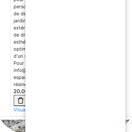
personnalisés, offrant des possibilités infinies
de design. Utilisation : Parfaites pour les
jardins, les terrasses, les allées et autres zones
extérieures, nos granulats offrent un système
de drainage efficace sans compromis
esthétique. En moyenne, pour une application
optimale, la consommation recommandée est
d'un sac de 25 kg par mètre carré. Contacts :
Pour plus d'informations, contactez-nous à
info@resinpro.fr
ou cliquez ici. Rendez vos
espaces uniques avec les granulats pour
résine ResinPro !
20,00
€
Visualizza di più →