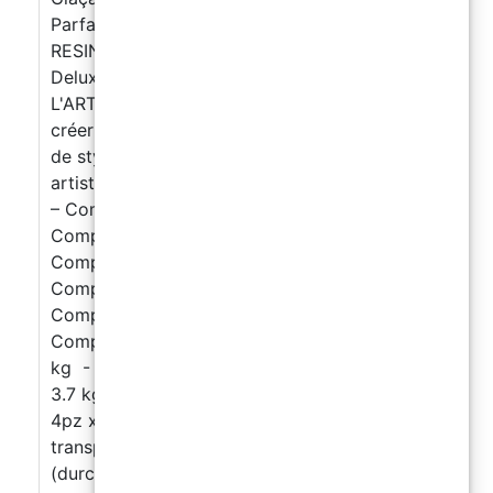
Parfait!
RESINE EPOXY TRANSPARENTE "Art Pro
Deluxe" A TRES HAUTE VISCOSITE POUR
L'ART FLUIDE ET LA CREATIVITE Idéal pour
créer des tableaux, des géodes, des peintures
de style «Ocean Art» et des revêtements
artistiques de toutes sortes. Kit 1.7 kg 1000 g
– Composant A (résine transparente) 700 gr –
Composant B (durcisseur) Kit 3.4 kg 2000 g –
Composant A (résine transparente) 1400 gr –
Composant B (durcisseur) Kit 9 kg 5.3 kg -
Composant A (résine transparente) 3.7 kg -
Composant B (durcisseur) Kit 18 kg 2pz x 5.3
kg - Composant A (résine transparente) 2pz x
3.7 kg - Composant B (durcisseur) Kit 36 kg
4pz x 21.2 kg - Composant A (résine
transparente) 4pz x 14.8 kg - Composant B
(durcisseur) Cette résine permet aux créatifs