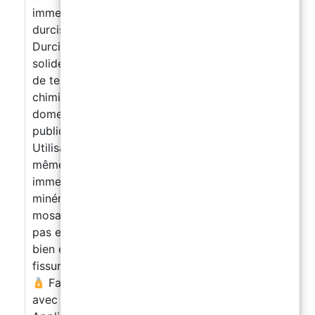
immersion
Kit complet inclus : résine +
durcisseur + spatule + gants jetables
Durcissement fiable même sous l’eau – résultat
solide et durable
Résistant aux variations
de température, au chlore et aux agents
chimiques
Polyvalent – idéal pour l’entretien
domestique, les hôtels, les spas et les piscines
publiques
Pourquoi choisir ce mastic
Utilisation réellement subaquatique S’applique
même lorsque la surface est complètement
immergée.
Adhérence sur matériaux
minéraux Parfait pour le carrelage, la
mosaïque et la pierre naturelle.
Ne coule
pas et ne glisse pas Sa texture pâteuse reste
bien en place.
Haute résistance Ne se
fissure pas et ne se décolle pas avec le temps.
Facile à utiliser Kit complet prêt à l’emploi
avec tous les accessoires nécessaires.