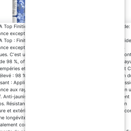
 Top Finition Polyaspartique avec 98% de contenu solide:
ance exceptionnelle à l’usure
 Top : Finition Polyaspartique avec 98% de contenu solide
ance exceptionnelle à l’usure, aux rayures et aux produits
ues. C'est un vernis autolissant ultra-résistant, avec un con
 de 98 %, offrant une durabilité exceptionnelle face aux ray
tempéries et au jaunissement. Caractéristiques du produit 
 élevé : 98 % pour une résistance maximale et une finition d
ssant : Application facile sans traces pour un rendu professi
ance aux rayures : Parfait pour les surfaces soumises à un 
if. Anti-jaunissement : Garde son aspect clair et transparent
ps. Résistance aux intempéries : Convient à une utilisation
ure et extérieure. Durabilité exceptionnelle : Formulation c
ne longévité optimale. Ratio: A:B = 1 : 0.85 Applications
palement conçu pour être utilisé dans les systèmes de