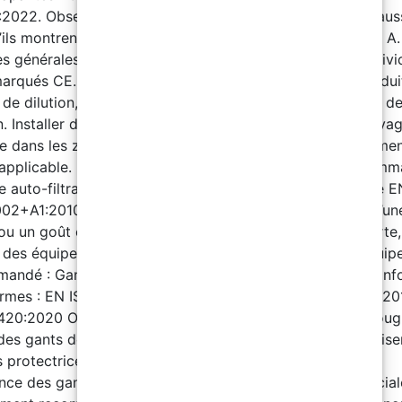
2022. Observation : Remplacer les vêtements ou les chaus
’ils montrent des signes de détérioration. Composant B A.
s générales : Utiliser des équipements de protection indivi
marqués CE. Les recommandations sont adaptées au produit
de dilution, ajuster les mesures selon l’usage et le degré d
n. Installer des douches de sécurité et des stations de lava
re dans les zones de stockage, conformément à la réglemen
 applicable. B. Protection respiratoire : Équipement recomm
 auto-filtrant pour gaz et vapeurs, conforme à la norme E
02+A1:2010. Observation : Remplacer le masque dès qu’un
ou un goût est détecté. En cas d’absence de signal d’alerte,
er des équipements isolants. C. Protection des mains : Équi
andé : Gants non jetables pour protection chimique, con
rmes : EN ISO 374-1:2016+A1:2018 EN 16523-1:2015+A1:2
420:2020 Observation : Le temps de passage (Breakthroug
es gants doit dépasser la durée d’utilisation. Ne pas utilise
 protectrices après un contact avec le produit. Tester la
nce des gants avant emploi. D. Protection oculaire et facial