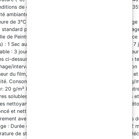
ditions de construction : Température ambiante : 0°C à 3
té ambiante : ≤85% Température du support : doit être
eure de 3°C ou plus au point de rosée. Agent de nettoyage 
t standard pour polyurée polyaspartique Temps de Séchage
alle de Peinture : Température (°C) : 20 Séchage en surface
s) : 1 Sec au toucher (heures) : 3 Durcissement complet : 7 
table : 3 jours Application de la deuxième couche : 3-4 heu
s ci-dessus sont fournies à titre indicatif uniquement. Le 
hage/intervalle réel peut être plus long ou plus court selon
seur du film, les conditions de ventilation, la température et
dité. Consommation de matériau : Sparta Medium : 0,2 kg/
: 20 g/m² Instructions d'Application Rincer les sels et autr
res solubles dans l’eau avec de l’eau. Enlever les graisses et
es nettoyants appropriés et dégraisser. Le substrat en béto
oncé et nettoyé soigneusement. Respecter l’intervalle de
rement avec l’apprêt pendant la construction. Conditions d
ge : Durée de stockage : Partie A : 12 mois | Partie B : 12 
ature de stockage : 5°C à 35°C Mesures de Sécurité Télé