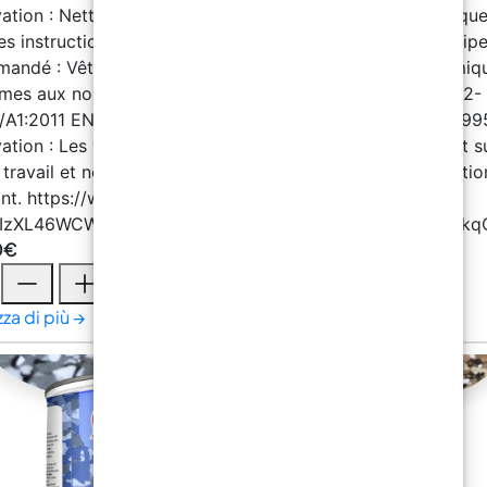
0
€
zza di più →