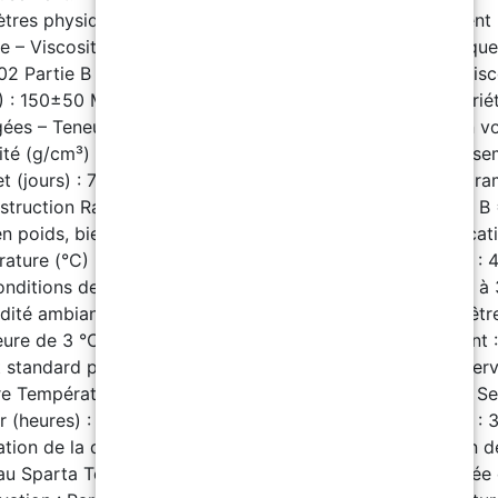
tres physiques Partie A – Apparence : Liquide transparent
re – Viscosité (25 °C) : 500±200 MPaS – Densité spécifique
1,02 Partie B – Apparence : Liquide de toutes couleurs – Visc
) : 150±50 MPaS – Densité spécifique (25 °C) : 1,01 Proprié
ées – Teneur en solides (%): 96±2 (en poids) / 95±2 (en v
té (g/cm³) : 1,11±0,05 – Point d’éclair (°C) : >93 – Durciss
t (jours) : 7 – Couverture théorique : 5 m²/kg/200μm Para
struction Ratio de mélange – Application au rouleau : A : B 
en poids, bien mélanger avant utilisation). Temps d'applicat
ature (°C) : 10 | 20 | 30 – Durée de vie en pot (minutes) : 
onditions de construction – Température ambiante : 0 °C à
dité ambiante : ≤75 % – Température du substrat : Doit êtr
ure de 3 °C ou plus au point de rosée de l’air. – Nettoyant :
t standard pour polyaspartique Temps de Séchage et Interv
re Température (°C) : 20 Séchage en surface (heures) : 1 S
r (heures) : 3 Durcissement complet : 7 jours Transitable : 3
ation de la deuxième couche : 3-4 heures Consommation d
au Sparta Top : 0,2 kg/m² Conditions de stockage – Durée