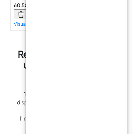
60,50
€
Visualizza di più →
ResinPro : une boutique
unique pour tous vos
besoins
15 ans d'expérience à votre entière
disposition pour vous fournir des résines
et accessoires pour la créativité,
l'industrie, le bricolage, le revêtement
de sol et le nautisme