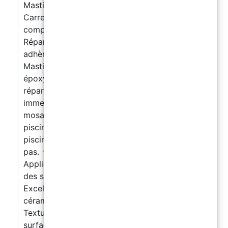
Mastic Époxy Sous l’Eau – Adhésif pour
Carrelage et Réparations de Piscine (Kit
complet)
Répare et colle directement sous l’eau –
adhère même sur des surfaces mouillées
Mastic époxy bi-composant à base de résine
époxy à haute adhérence, conçu pour des
réparations et collages durables même en
immersion totale. Parfait pour les carreaux,
mosaïques et pierres naturelles dans les
piscines, bassins, fontaines ou bords de
piscine, là où les colles classiques ne tiennent
pas.
Caractéristiques principales
Applicable directement sous l’eau – adhère sur
des surfaces mouillées ou immergées
Excellente adhérence sur carrelage,
céramique, mosaïque et pierre naturelle
Texture pâteuse – ne coule pas, idéale pour les
surfaces verticales et les applications en