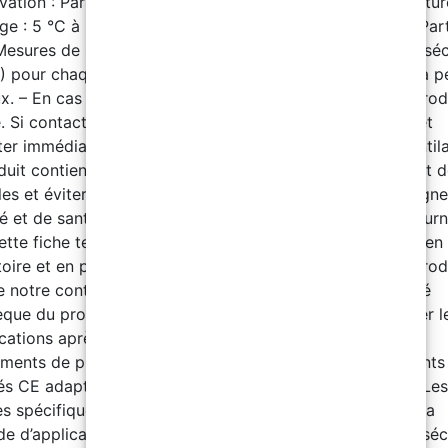
vation : Partie A : 12 mois / Partie B : 12 mois – Températu
ge : 5 °C à 35 °C Conditionnement – Partie A : 20 kg – Part
Mesures de sécurité Téléchargez la fiche de données de séc
 pour chaque étape du cycle. – Éviter le contact avec la p
ux. – En cas de contact avec la peau, nettoyer avec un prod
. Si contact avec les yeux, rincer abondamment à l’eau et
ter immédiatement un médecin. – Assurer une bonne ventila
duit contient des substances combustibles. Tenir à l’écart 
lles et éviter de fumer à proximité. – Respecter les consign
é et de santé sur le site. Déclaration Les informations fourn
ette fiche technique sont basées sur nos connaissances en
toire et en pratique. Cependant, comme l’utilisation du prod
e notre contrôle, nous garantissons uniquement la qualité
sèque du produit. Nous nous réservons le droit de modifier l
ications après notification préalable. Composant A A.
ments de protection individuelle : Utiliser des équipements
s CE adaptés à la manipulation de produits chimiques. Les
s spécifiques peuvent varier selon le degré de dilution, la
 d’application ou l’utilisation. Installer des douches de séc