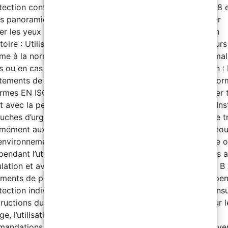
tection conformes à la norme EN ISO 374-1:2016+A1:2018 
es panoramiques conformes à la norme EN 166:2002 pour
er les yeux et le visage contre les projections. Protection
atoire : Utilisez un masque auto-filtrant pour gaz et vapeurs
me à la norme EN 405:2002+A1:2010 dans les espaces mal
és ou en cas de forte exposition. Vêtements de protection :
tements de travail résistant aux produits chimiques confo
rmes EN ISO 6529:2013 et EN ISO 13688:2013 pour éviter 
t avec la peau. Stockage et mesures complémentaires : Inst
uches d’urgence et des bains oculaires dans les zones de tr
mément aux normes ANSI Z358-1 et DIN 12 899. Évitez tout
’environnement. Conseils d’hygiène : Ne pas manger, boire 
pendant l’utilisation. Lavez-vous soigneusement les mains 
lation et avant de consommer des aliments. Composant B 
ments de protection individuelle (EPI) : Utiliser des équip
tection individuelle de base portant le marquage CE. Consu
tructions du fabricant pour des informations détaillées sur l
e, l’utilisation et la catégorie de protection des EPI. Les
andations s’appliquent au produit pur. Les mesures peuve