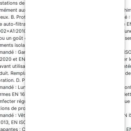
 stations de lavage oculaire dans les zones de stockage,
mément aux réglementations locales pour les produits chi
eux. B. Protection respiratoire : Équipement recommandé :
 auto-filtrant pour gaz et vapeurs, conforme à la norme E
02+A1:2010. Observation : Remplacer le masque dès qu’un
u un goût est perçu. En l’absence de signal d’alerte, utilise
ments isolants. C. Protection des mains : Équipement
andé : Gants de protection conformes aux normes EN IS
2020 et EN ISO 374-1:2016+A1:2018. Observation : Tester l
vant utilisation car la résistance peut varier selon les maté
duit. Remplacer les gants dès qu’ils montrent des signes de
ration. D. Protection oculaire et faciale : Équipement
andé : Lunettes panoramiques contre les projections, co
rmes EN 166:2002 et EN ISO 4007:2018. Observation : Net
nfecter régulièrement les lunettes. Utiliser en cas de risque
tions de produit. E. Protection du corps : Équipement
andé : Vêtements de travail : Conformes aux normes EN 
013, EN ISO 13688:2013 et EN 464:1994. Chaussures
rapantes : Conformes aux normes EN ISO 20347:2022 et E