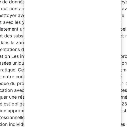
he de données de sécurité (MSDS) pour chaque étape du cyc
 tout contact avec la peau et les yeux. En cas de contact av
nettoyer avec un agent de nettoyage approprié. En cas de
t avec les yeux, rincer abondamment à l’eau et consulter
atement un médecin. Assurer une bonne ventilation. La pei
nt des substances combustibles. Éloigner des étincelles et 
dans la zone de travail adjacente. Respecter toutes les
ntations de santé et de sécurité en vigueur sur le site.
ation Les informations fournies dans cette spécification pr
asées uniquement sur nos connaissances acquises en labor
pratique. Cependant, l’utilisation du produit étant généralem
e notre contrôle, nous garantissons uniquement la qualité
sèque du produit. Nous nous réservons le droit de modifier l
ication avec un préavis. EUH204 : Contient des isocyanates
uer une réaction allergique. La lecture de la fiche de donn
é est obligatoire avant utilisation. À partir du 24 août 2023
on appropriée est obligatoire avant toute utilisation industr
fessionnelle. Composant A Utilisation d’équipements de
ion individuelle (EPI) : Lors de la manipulation, portez des