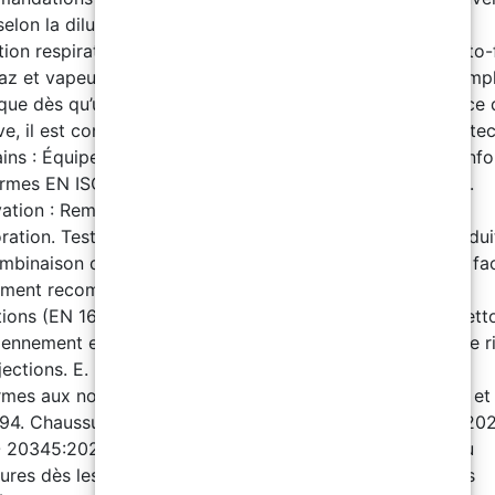
selon la dilution, l’utilisation ou le mode d’application. B.
tion respiratoire : Équipement recommandé : Masque auto-f
az et vapeurs (EN 405:2002+A1:2010). Observation : Remp
que dès qu’une odeur ou un goût est détecté. En l’absence d
ve, il est conseillé d’utiliser un équipement isolant. C. Prote
ins : Équipement recommandé : Gants de protection conf
rmes EN ISO 21420:2020 et EN ISO 374-1:2016+A1:2018.
ation : Remplacer les gants dès les premiers signes de
ration. Tester leur résistance avant utilisation, car le produi
mbinaison de matériaux variés. D. Protection oculaire et fac
ment recommandé : Lunettes panoramiques contre les
tions (EN 166:2002, EN ISO 4007:2018). Observation : Nett
iennement et désinfecter régulièrement. Utiliser en cas de r
ections. E. Protection du corps : Vêtements de travail :
mes aux normes EN ISO 6529:2013, EN ISO 13688:2013 et
94. Chaussures antidérapantes : Normes EN ISO 20347:202
 20345:2022. Observation : Remplacer les vêtements ou
ures dès les premiers signes de détérioration. F. Mesures