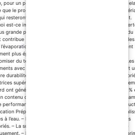
, pour un produit comme une peinture ou un top coat. Cel
e que le produit contient une forte concentration de matéri
qui resteront sur la surface après l'évaporation du solvant.
oi est-ce important ? Haut contenu solide = moins de pert
us grande proportion de solides signifie que la majorité du
t contribue effectivement au revêtement final, réduisant les
l’évaporation. Plus d’épaisseur par application : On obtient
ment plus épais avec moins de couches, ce qui permet
omiser du temps et du produit. Performances élevées : Les
ments avec un contenu solide élevé offrent généralement 
ure durabilité, une résistance chimique accrue et des propri
trices supérieures. Comparaison : Les peintures ou revête
rd ont généralement un contenu solide compris entre 30% 
n contenu de 96±2% est typique des produits haut de ga
e performance Télécharger le catalogue complet ici Instruc
cation Préparation de surface – Rincer le sel et autres sali
s à l’eau. – Enlever graisses et huiles avec des nettoyants
riés. – La surface en béton doit être poncée et nettoyée
usement. – Respecter l’intervalle de revêtement avec le pr