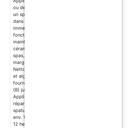
Applications pratiques Réparation de carreaux
ou de mosaïques décollés dans une piscine ou
un spa Étanchéité des joints, bords ou fissures
dans des environnements humides ou
immergés Fixation d’éléments décoratifs ou
fonctionnels sous l’eau Petites interventions de
maintenance sur des revêtements en
céramique ou en pierre naturelle Idéal pour
spas, centres de bien-être, fontaines,
margelles de piscine
Mode d’emploi
Nettoyer la surface à traiter, en retirant saletés
et algues. Ouvrir le kit et enfiler les gants
fournis. Mélanger la résine (A) et le durcisseur
(B) jusqu’à obtenir une couleur uniforme.
Appliquer le mastic directement sur la zone à
réparer, même sous l’eau. Modeler avec la
spatule et laisser durcir.
Temps de travail :
env. 15–20 minutes
Durcissement complet :
12 heures (à 20 °C)
Conseils d’expert